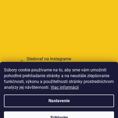
Sledovať na Instagrame
Súbory cookie používame na to, aby sme vám umožnili
Prijímame online platby
pohodlné prehliadanie stránky a na neustále zlepšovanie
funkčnosti, výkonu a použiteľnosti stránky prostredníctvom
analýzy jej návštevnosti.
Viac informácií
Nastavenie
Vytvoril Shoptet
Súhlasím