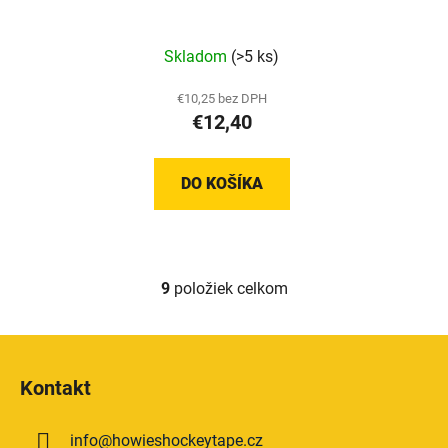
Skladom
(>5 ks)
€10,25 bez DPH
€12,40
DO KOŠÍKA
9
položiek celkom
O
v
l
Z
á
á
d
Kontakt
p
a
ä
c
info
@
howieshockeytape.cz