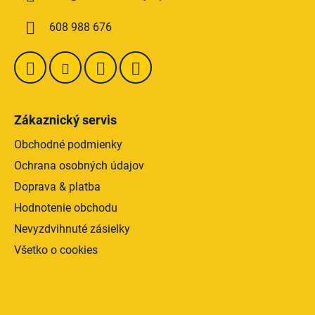
t
i
e
i
608 988 676
p
e
r
v
k
y
v
Zákaznický servis
ý
p
Obchodné podmienky
i
Ochrana osobných údajov
s
Doprava & platba
u
Hodnotenie obchodu
Nevyzdvihnuté zásielky
Všetko o cookies