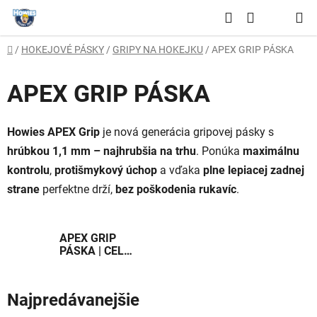
Prejsť
Hľadať
na
NÁKUPNÝ
obsah
Domov
/
HOKEJOVÉ PÁSKY
/
GRIPY NA HOKEJKU
/
APEX GRIP PÁSKA
KOŠÍK
APEX GRIP PÁSKA
Howies APEX Grip
je nová generácia gripovej pásky s
hrúbkou 1,1 mm – najhrubšia na trhu
. Ponúka
maximálnu
kontrolu
,
protišmykový úchop
a vďaka
plne lepiacej zadnej
strane
perfektne drží,
bez poškodenia rukavíc
.
APEX GRIP
PÁSKA | CELÁ
KRABICA
Najpredávanejšie