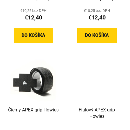
t
€10,25 bez DPH
€10,25 bez DPH
o
€12,40
€12,40
v
DO KOŠÍKA
DO KOŠÍKA
Čierny APEX grip Howies
Fialový APEX grip
Howies