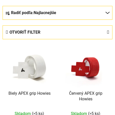
R
Radiť podľa:
Najlacnejšie
a
d
e
OTVORIŤ FILTER
n
i
V
e
ý
p
p
r
i
o
s
d
p
u
r
k
Biely APEX grip Howies
Červený APEX grip
o
t
Howies
d
o
u
v
Skladom
(>5 ks)
Skladom
(>5 ks)
k