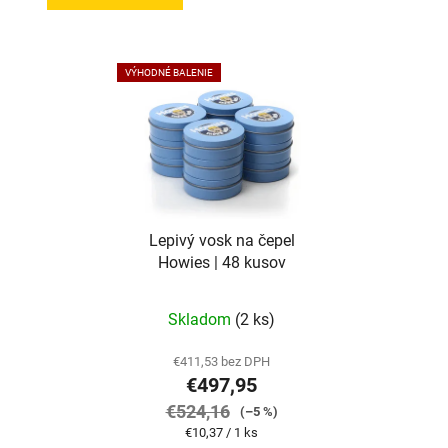
VÝHODNÉ BALENIE
Lepivý vosk na čepel
Howies | 48 kusov
Skladom
(2 ks)
€411,53 bez DPH
€497,95
€524,16
(–5 %)
Jednotková
€10,37 / 1 ks