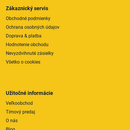
v
Zákaznický servis
ý
p
Obchodné podmienky
i
Ochrana osobných údajov
s
Doprava & platba
u
Hodnotenie obchodu
Nevyzdvihnuté zásielky
Všetko o cookies
Užitočné informácie
Veľkoobchod
Tímový predaj
O nás
Blog