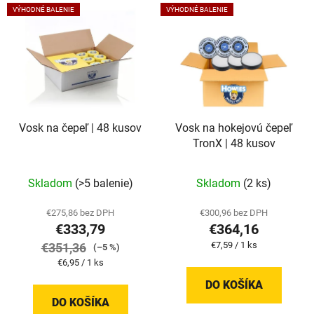
V
e
VÝHODNÉ BALENIE
VÝHODNÉ BALENIE
ý
p
p
r
i
o
s
d
p
u
r
k
Vosk na čepeľ | 48 kusov
Vosk na hokejovú čepeľ
o
t
TronX | 48 kusov
d
o
u
v
Skladom
(>5 balenie)
Skladom
(2 ks)
k
t
€275,86 bez DPH
€300,96 bez DPH
o
€333,79
€364,16
v
Jednotková
€7,59 / 1 ks
€351,36
(–5 %)
cena:
Jednotková
€6,95 / 1 ks
cena:
DO KOŠÍKA
DO KOŠÍKA