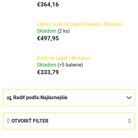
€364,16
Lepivý vosk na čepel Howies | 48 kusov
Skladom
(2 ks)
€497,95
Vosk na čepeľ | 48 kusov
Skladom
(>5 balenie)
€333,79
R
Radiť podľa:
Najlacnejšie
a
d
e
OTVORIŤ FILTER
n
i