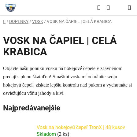
Prejsť
Hľadať
na
NÁKUPNÝ
obsah
Domov
/
DOPLNKY
/
VOSK
/
VOSK NA ČAPIEL | CELÁ KRABICA
KOŠÍK
VOSK NA ČAPIEL | CELÁ
KRABICA
Objavte našu ponuku vosku na hokejové čepele v zľavnenom
predaji s plnou škatuľou! S našimi voskami ochránite svoju
hokejovú čepeľ, získate lepšiu kontrolu nad pukom a vychutnáte si
osviežujúcu vôňu jahody a kivi.
Najpredávanejšie
Vosk na hokejovú čepeľ TronX | 48 kusov
Skladom
(2 ks)