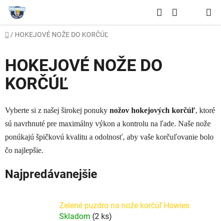
Prejsť
Hľadať
na
NÁKUPNÝ
obsah
Domov
/
HOKEJOVÉ NOŽE DO KORČÚĽ
KOŠÍK
HOKEJOVÉ NOŽE DO
KORČÚĽ
Vyberte si z našej širokej ponuky
nožov
hokejových
korčúľ
, ktoré
sú navrhnuté pre maximálny výkon a kontrolu na ľade. Naše nože
ponúkajú špičkovú kvalitu a odolnosť, aby vaše korčuľovanie bolo
čo najlepšie.
Najpredávanejšie
Zelené puzdro na nože korčúľ Howies
Skladom
(2 ks)