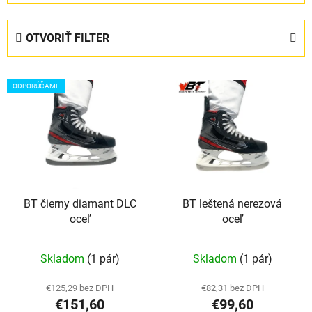
d
e
OTVORIŤ FILTER
n
i
V
e
ODPORÚČAME
ý
p
p
r
i
o
s
d
p
u
r
k
BT čierny diamant DLC
BT leštená nerezová
o
t
oceľ
oceľ
d
o
u
v
Priemerné
Skladom
(1 pár)
Skladom
(1 pár)
k
hodnotenie
t
produktu
€125,29 bez DPH
€82,31 bez DPH
o
€151,60
€99,60
je