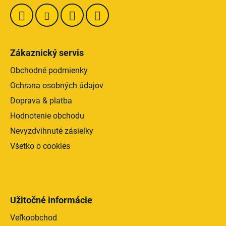
r
v
k
y
v
Zákaznický servis
ý
p
Obchodné podmienky
i
Ochrana osobných údajov
s
Doprava & platba
u
Hodnotenie obchodu
Nevyzdvihnuté zásielky
Všetko o cookies
Užitočné informácie
Veľkoobchod