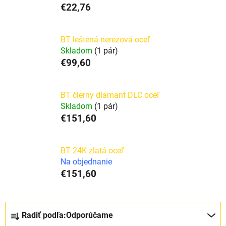
€22,76
BT leštená nerezová oceľ
Skladom
(1 pár)
€99,60
BT čierny diamant DLC oceľ
Skladom
(1 pár)
€151,60
BT 24K zlatá oceľ
Na objednanie
€151,60
R
Radiť podľa:
Odporúčame
a