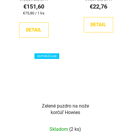
€151,60
€22,76
Jednotková
€75,80 / 1 ks
cena:
DETAIL
DETAIL
ODPORÚČAME
Zelené puzdro na nože
korčúľ Howies
Skladom
(2 ks)