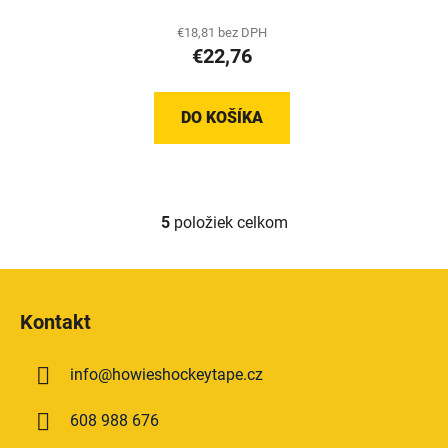
€18,81 bez DPH
€22,76
DO KOŠÍKA
5
položiek celkom
O
v
l
Z
á
á
d
Kontakt
p
a
ä
c
info
@
howieshockeytape.cz
t
i
e
i
608 988 676
p
e