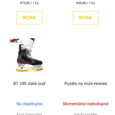
v
Jednotková
Jednotková
€75,80 / 1 ks
€49,80 / 1 ks
5,0
cena:
cena:
z
DETAIL
DETAIL
5
hviezdičiek.
BT 24K zlatá oceľ
Puzdro na nože Howies
Na objednanie
Momentálne nedostupné
€125,29 bez DPH
€18,81 bez DPH