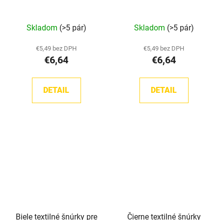
Priemerné
Skladom
(>5 pár)
Skladom
(>5 pár)
hodnotenie
produktu
€5,49 bez DPH
€5,49 bez DPH
€6,64
€6,64
je
5,0
z
DETAIL
DETAIL
5
hviezdičiek.
Biele textilné šnúrky pre
Čierne textilné šnúrky