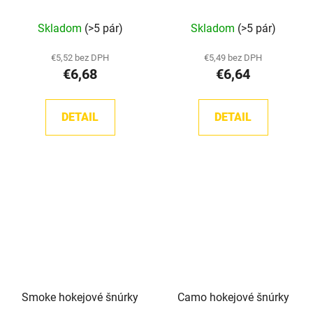
Priemerné
Skladom
(>5 pár)
Skladom
(>5 pár)
hodnotenie
produktu
€5,52 bez DPH
€5,49 bez DPH
€6,68
€6,64
je
5,0
z
DETAIL
DETAIL
5
hviezdičiek.
Smoke hokejové šnúrky
Camo hokejové šnúrky