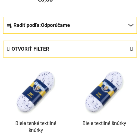
R
Radiť podľa:
Odporúčame
a
d
e
OTVORIŤ FILTER
n
i
V
e
ý
p
p
r
i
o
s
d
p
u
r
k
Biele tenké textilné
Biele textilné šnúrky
o
t
šnúrky
d
o