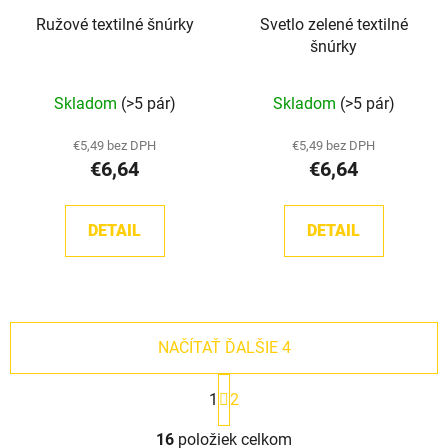
Ružové textilné šnúrky
Svetlo zelené textilné
šnúrky
Skladom
(>5 pár)
Skladom
(>5 pár)
€5,49 bez DPH
€5,49 bez DPH
€6,64
€6,64
DETAIL
DETAIL
NAČÍTAŤ ĎALŠIE 4
S
1
2
t
r
O
á
16
položiek celkom
v