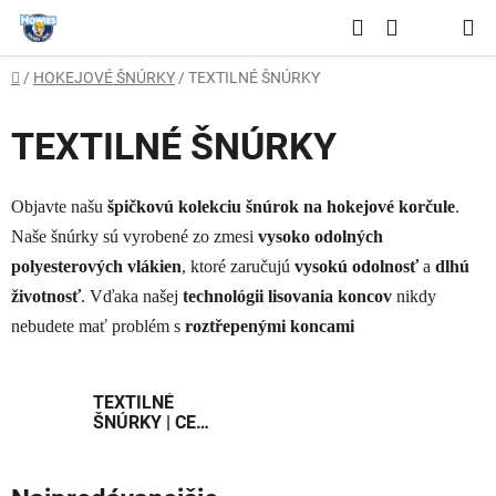
Prejsť
Hľadať
na
NÁKUPNÝ
obsah
Domov
/
HOKEJOVÉ ŠNÚRKY
/
TEXTILNÉ ŠNÚRKY
KOŠÍK
TEXTILNÉ ŠNÚRKY
Objavte našu
špičkovú kolekciu šnúrok na hokejové korčule
.
Naše šnúrky sú vyrobené zo zmesi
vysoko odolných
polyesterových vlákien
, ktoré zaručujú
vysokú odolnosť
a
dlhú
životnosť
. Vďaka našej
technológii lisovania koncov
nikdy
nebudete mať problém s
roztřepenými koncami
TEXTILNÉ
ŠNÚRKY | CELÁ
KRABICA