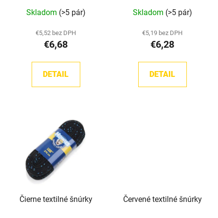
u
v
Priemerné
Skladom
(>5 pár)
Skladom
(>5 pár)
k
hodnotenie
t
produktu
€5,52 bez DPH
€5,19 bez DPH
o
€6,68
€6,28
je
v
5,0
z
DETAIL
DETAIL
5
hviezdičiek.
Čierne textilné šnúrky
Červené textilné šnúrky