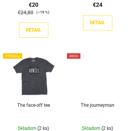
o
€20
€24
v
€24,80
(–19 %)
DETAIL
DETAIL
VÝPREDAJ
AKCIA
The face-off tee
The journeyman
Skladom
(2 ks)
Skladom
(2 ks)