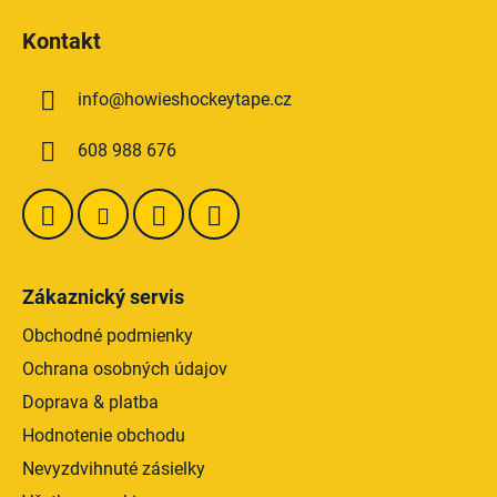
á
á
d
Kontakt
p
a
ä
c
info
@
howieshockeytape.cz
t
i
e
i
608 988 676
p
e
r
v
k
y
v
Zákaznický servis
ý
p
Obchodné podmienky
i
Ochrana osobných údajov
s
Doprava & platba
u
Hodnotenie obchodu
Nevyzdvihnuté zásielky