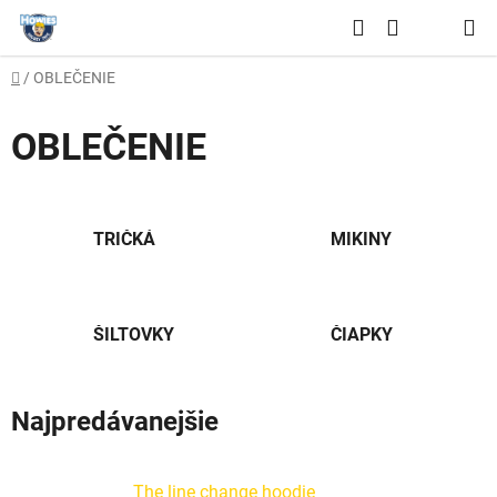
Prejsť
Hľadať
na
NÁKUPNÝ
obsah
Domov
/
OBLEČENIE
KOŠÍK
OBLEČENIE
TRIČKÁ
MIKINY
ŠILTOVKY
ČIAPKY
Najpredávanejšie
The line change hoodie