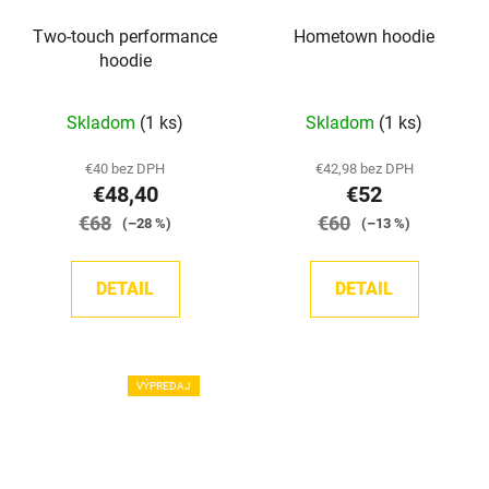
Two-touch performance
Hometown hoodie
hoodie
Priemerné
Skladom
(1 ks)
Skladom
(1 ks)
hodnotenie
produktu
€40 bez DPH
€42,98 bez DPH
€48,40
€52
je
€68
5,0
€60
(–28 %)
(–13 %)
z
5
DETAIL
DETAIL
hviezdičiek.
VÝPREDAJ