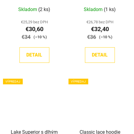
Priemerné
Priemerné
Skladom
(2 ks)
Skladom
(1 ks)
hodnotenie
hodnotenie
produktu
produktu
€25,29 bez DPH
€26,78 bez DPH
€30,60
€32,40
je
je
€34
5,0
€36
5,0
(–10 %)
(–10 %)
z
z
5
5
DETAIL
DETAIL
hviezdičiek.
hviezdičiek.
VÝPREDAJ
VÝPREDAJ
Lake Superior s dlhým
Classic lace hoodie