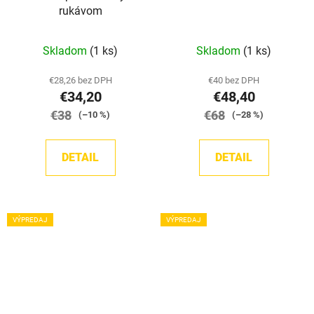
rukávom
Priemerné
Priemerné
Skladom
(1 ks)
Skladom
(1 ks)
hodnotenie
hodnotenie
produktu
produktu
€28,26 bez DPH
€40 bez DPH
€34,20
€48,40
je
je
€38
5,0
€68
5,0
(–10 %)
(–28 %)
z
z
5
5
DETAIL
DETAIL
hviezdičiek.
hviezdičiek.
VÝPREDAJ
VÝPREDAJ