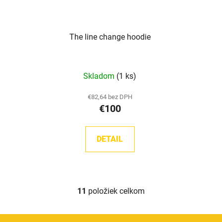
The line change hoodie
Skladom
(1 ks)
€82,64 bez DPH
€100
DETAIL
11
položiek celkom
O
v
l
Z