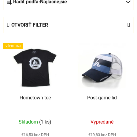
Radiť podľa:
Najlacnejšie
a
d
e
OTVORIŤ FILTER
n
i
V
e
VÝPREDAJ
ý
p
p
r
i
o
s
d
p
u
r
k
Hometown tee
Post-game lid
o
t
d
o
u
v
Skladom
(1 ks)
Vypredané
k
t
€16,53 bez DPH
€19,83 bez DPH