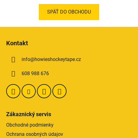
SPÄŤ DO OBCHODU
Z
á
Kontakt
p
ä
info
@
howieshockeytape.cz
t
i
608 988 676
e
Zákaznický servis
Obchodné podmienky
Ochrana osobných údajov