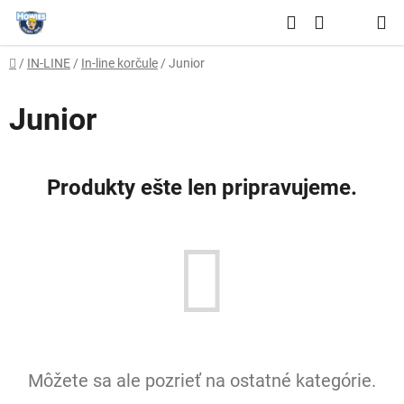
Prejsť
Hľadať
na
NÁKUPNÝ
obsah
Domov
/
IN-LINE
/
In-line korčule
/
Junior
KOŠÍK
Junior
Produkty ešte len pripravujeme.
Môžete sa ale pozrieť na ostatné kategórie.