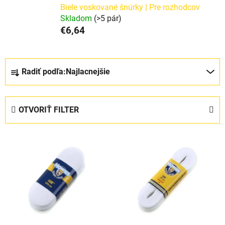
Biele voskované šnúrky | Pre rozhodcov
Skladom
(>5 pár)
€6,64
R
Radiť podľa:
Najlacnejšie
a
d
e
OTVORIŤ FILTER
n
i
V
e
ý
p
p
r
i
o
s
d
p
u
r
k