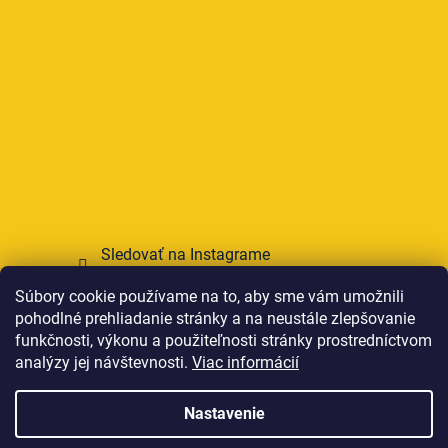
Sledovať na Instagrame
Súbory cookie používame na to, aby sme vám umožnili
Prijímame online platby
pohodlné prehliadanie stránky a na neustále zlepšovanie
funkčnosti, výkonu a použiteľnosti stránky prostredníctvom
analýzy jej návštevnosti.
Viac informácií
Nastavenie