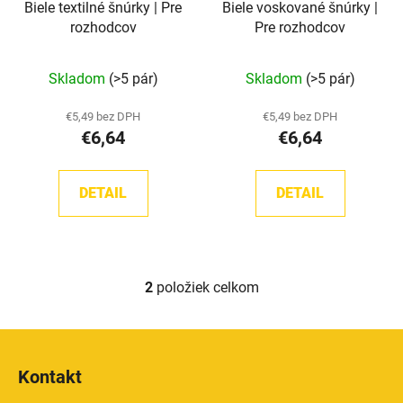
Biele textilné šnúrky | Pre
Biele voskované šnúrky |
o
t
rozhodcov
Pre rozhodcov
d
o
u
v
Skladom
(>5 pár)
Skladom
(>5 pár)
k
t
€5,49 bez DPH
€5,49 bez DPH
o
€6,64
€6,64
v
DETAIL
DETAIL
2
položiek celkom
O
v
l
Z
á
á
d
Kontakt
p
a