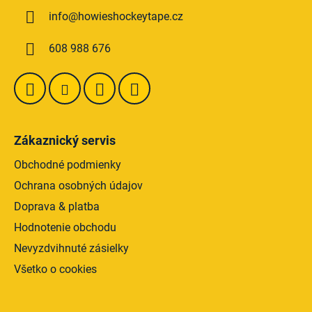
ä
c
info
@
howieshockeytape.cz
t
i
e
i
608 988 676
p
e
r
v
k
y
v
Zákaznický servis
ý
p
Obchodné podmienky
i
Ochrana osobných údajov
s
Doprava & platba
u
Hodnotenie obchodu
Nevyzdvihnuté zásielky
Všetko o cookies