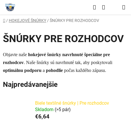
Prejsť
Hľadať
na
NÁKUPNÝ
obsah
Domov
/
HOKEJOVÉ ŠNÚRKY
/
ŠNÚRKY PRE ROZHODCOV
KOŠÍK
ŠNÚRKY PRE ROZHODCOV
Objavte naše
hokejové šnúrky navrhnuté špeciálne pre
rozhodcov
. Naše šnúrky sú navrhnuté tak, aby poskytovali
optimálnu podporu
a
pohodlie
počas každého zápasu.
Najpredávanejšie
Biele textilné šnúrky | Pre rozhodcov
Skladom
(>5 pár)
€6,64