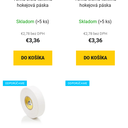
o
t
hokejová páska
hokejová páska
d
o
u
v
Priemerné
Skladom
(>5 ks)
Skladom
(>5 ks)
k
hodnotenie
t
produktu
€2,78 bez DPH
€2,78 bez DPH
o
€3,36
€3,36
je
v
5,0
z
DO KOŠÍKA
DO KOŠÍKA
5
hviezdičiek.
ODPORÚČAME
ODPORÚČAME