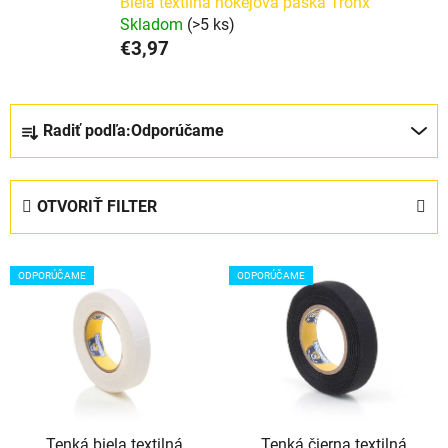
Biela textilná hokejová páska Tronx
Skladom
(>5 ks)
€3,97
R
Radiť podľa:
Odporúčame
a
d
e
OTVORIŤ FILTER
n
i
V
e
ODPORÚČAME
ODPORÚČAME
ý
p
p
r
i
o
s
d
p
u
r
k
Tenká biela textilná
Tenká čierna textilná