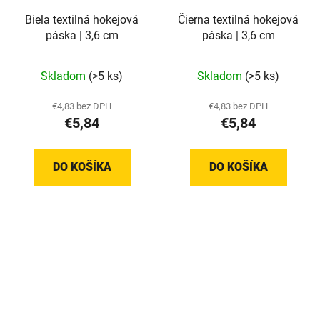
Biela textilná hokejová
Čierna textilná hokejová
páska | 3,6 cm
páska | 3,6 cm
Priemerné
Priemerné
Skladom
(>5 ks)
Skladom
(>5 ks)
hodnotenie
hodnotenie
produktu
produktu
€4,83 bez DPH
€4,83 bez DPH
€5,84
€5,84
je
je
5,0
5,0
z
z
DO KOŠÍKA
DO KOŠÍKA
5
5
hviezdičiek.
hviezdičiek.