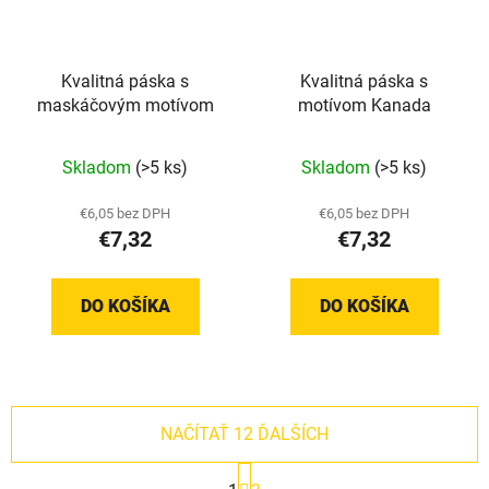
Kvalitná páska s
Kvalitná páska s
maskáčovým motívom
motívom Kanada
Priemerné
Skladom
(>5 ks)
Skladom
(>5 ks)
hodnotenie
produktu
€6,05 bez DPH
€6,05 bez DPH
€7,32
€7,32
je
5,0
z
DO KOŠÍKA
DO KOŠÍKA
5
hviezdičiek.
NAČÍTAŤ 12 ĎALŠÍCH
S