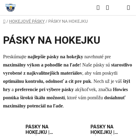
Prejsť
Hľadať
na
NÁKUPNÝ
obsah
Domov
/
HOKEJOVÉ PÁSKY
/
PÁSKY NA HOKEJKU
KOŠÍK
PÁSKY NA HOKEJKU
Preskúmajte
najlepšie pásky na hokejky
navrhnuté pre
maximálny výkon a pohodlie na ľade
! Naše pásky sú
starostlivo
vyrobené z najkvalitnejších materiálov
, aby vám poskytli
optimálnu kontrolu, odolnosť a cit pre puk
. Nech už je váš
štýl
hry
a
preferencie pri výbere pásky
akýkoľvek, značka
Howies
ponúka širokú škálu možností
, ktoré vám pomôžu
dosiahnuť
maximálny potenciál na ľade
.
PÁSKY NA
PÁSKY NA
HOKEJKU |
HOKEJKU |