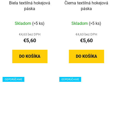
Biela textilná hokejová
Čierna textilná hokejová
páska
páska
Priemerné
Priemerné
Skladom
(>5 ks)
Skladom
(>5 ks)
hodnotenie
hodnotenie
produktu
produktu
€4,63 bez DPH
€4,63 bez DPH
€5,60
€5,60
je
je
5,0
5,0
z
z
DO KOŠÍKA
DO KOŠÍKA
5
5
hviezdičiek.
hviezdičiek.
ODPORÚČAME
ODPORÚČAME