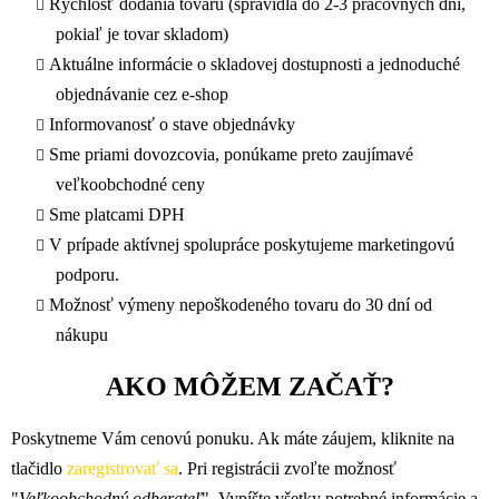
Rýchlosť dodania tovaru (spravidla do 2-3 pracovných dní,
pokiaľ je tovar skladom)
Aktuálne informácie o skladovej dostupnosti a jednoduché
objednávanie cez e-shop
Informovanosť o stave objednávky
Sme priami dovozcovia, ponúkame preto zaujímavé
veľkoobchodné ceny
Sme platcami DPH
V prípade aktívnej spolupráce poskytujeme marketingovú
podporu.
Možnosť výmeny nepoškodeného tovaru do 30 dní od
nákupu
AKO MÔŽEM ZAČAŤ?
Poskytneme Vám cenovú ponuku. Ak máte záujem, kliknite na
tlačidlo
zaregistrovať sa
. Pri registrácii zvoľte možnosť
"
Veľkoobchodný odberateľ
". Vypíšte všetky potrebné informácie a