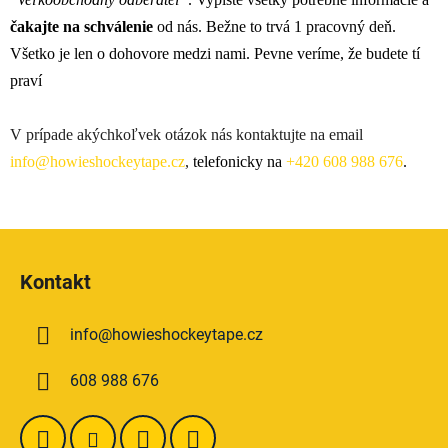
čakajte
na
schválenie
od nás. Bežne to trvá 1 pracovný deň.
Všetko je len o dohovore medzi nami. Pevne veríme, že budete tí
praví
V prípade akýchkoľvek otázok nás kontaktujte na email
info@howieshockeytape.cz
,
telefonicky na
+420 608 988 676
.
Z
á
Kontakt
p
ä
info
@
howieshockeytape.cz
t
i
608 988 676
e