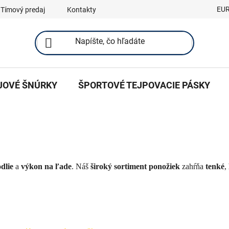
EU
Tímový predaj
Kontakty
JOVÉ ŠNÚRKY
ŠPORTOVÉ TEJPOVACIE PÁSKY
dlie
a
výkon na ľade
. Náš
široký sortiment ponožiek
zahŕňa
tenké
,