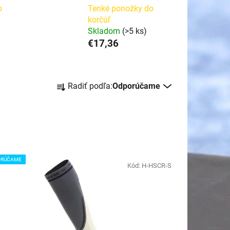
o
Tenké ponožky do
korčúľ
)
Skladom
(>5 ks)
€17,36
R
Radiť podľa:
Odporúčame
a
d
e
n
i
e
ORÚČAME
Kód:
H-HSCR-S
p
r
o
d
u