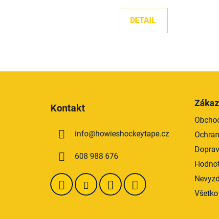
5,0
z
DETAIL
5
hviezdičiek.
Z
á
Zákaz
Kontakt
p
Obcho
ä
info
@
howieshockeytape.cz
Ochran
t
i
Doprav
608 988 676
e
Hodnot
Nevyzd
Všetko