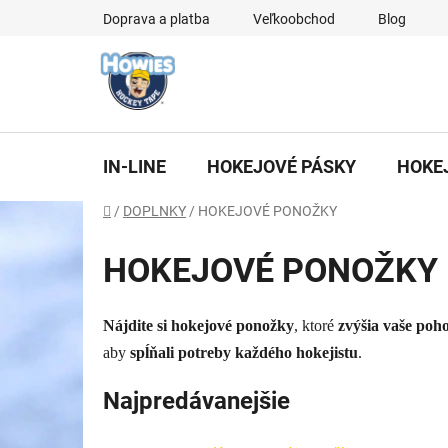
Prejsť
Doprava a platba
Veľkoobchod
Blog
na
obsah
IN-LINE
HOKEJOVÉ PÁSKY
HOKE
Domov
/
DOPLNKY
/
HOKEJOVÉ PONOŽKY
HOKEJOVÉ PONOŽKY
Nájdite si hokejové ponožky
, ktoré
zvýšia vaše poho
aby
spĺňali potreby každého hokejistu
.
Najpredávanejšie