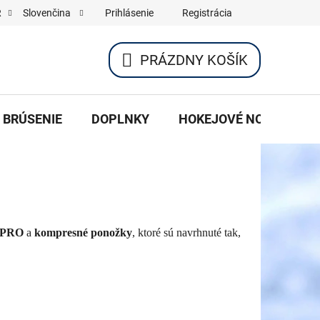
Prihlásenie
Registrácia
R
Slovenčina
PRÁZDNY KOŠÍK
NÁKUPNÝ
KOŠÍK
BRÚSENIE
DOPLNKY
HOKEJOVÉ NOŽE DO K
PRO
a
kompresné ponožky
, ktoré sú navrhnuté tak,