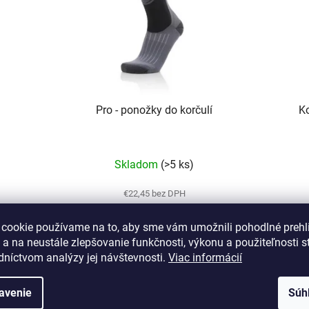
Pro - ponožky do korčulí
Ko
Priemerné
Skladom
(>5 ks)
hodnotenie
produktu
€22,45 bez DPH
€27,16
je
 cookie používame na to, aby sme vám umožnili pohodlné prehl
5,0
 a na neustále zlepšovanie funkčnosti, výkonu a použiteľnosti s
z
DETAIL
dníctvom analýzy jej návštevnosti.
Viac informácií
5
hviezdičiek.
avenie
Súh
52/L