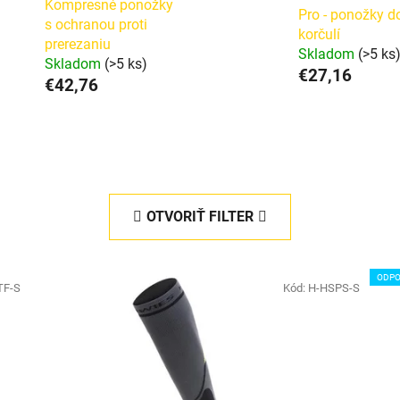
Kompresné ponožky
Pro - ponožky d
s ochranou proti
korčulí
prerezaniu
Skladom
(>5 ks
Skladom
(>5 ks)
€27,16
€42,76
OTVORIŤ FILTER
ODP
TF-S
Kód:
H-HSPS-S