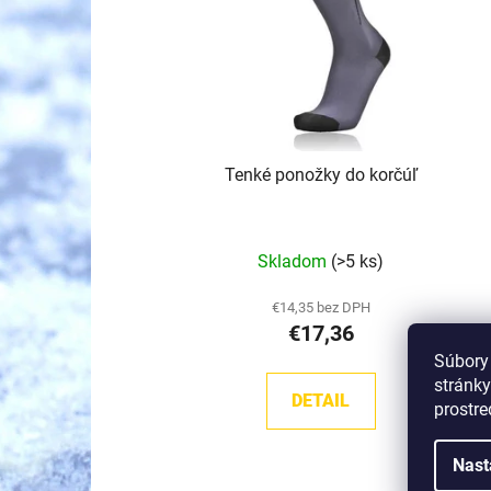
r
o
d
u
k
t
Tenké ponožky do korčúľ
o
v
Priemerné
Skladom
(>5 ks)
hodnotenie
produktu
€14,35 bez DPH
€17,36
je
Súbory
5,0
stránky
z
DETAIL
prostre
5
hviezdičiek.
Nast
Kód:
108