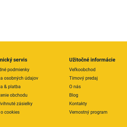
O
v
l
á
d
nický servis
Užitočné informácie
a
dné podmienky
Veľkoobchod
c
i
a osobných údajov
Tímový predaj
e
a & platba
O nás
p
enie obchodu
Blog
r
v
vihnuté zásielky
Kontakty
k
 o cookies
Vernostný program
y
v