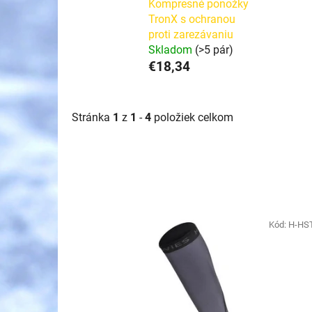
Kompresné ponožky
TronX s ochranou
proti zarezávaniu
Skladom
(>5 pár)
€18,34
Stránka
1
z
1
-
4
položiek celkom
V
ý
Kód:
H-HS
p
i
s
p