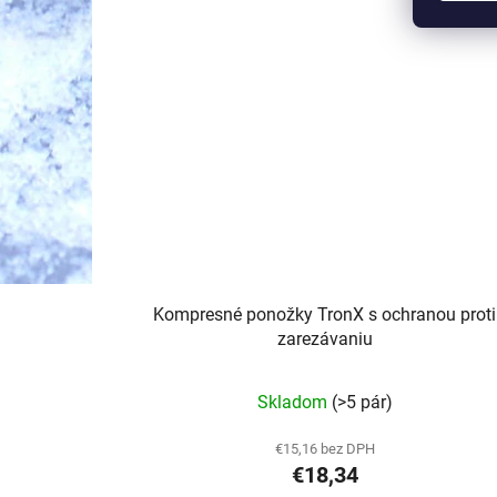
Kompresné ponožky TronX s ochranou proti
zarezávaniu
Priemerné
Skladom
(>5 pár)
hodnotenie
produktu
€15,16 bez DPH
€18,34
je