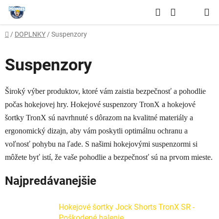
Prejsť
Hľadať
na
NÁKUPNÝ
obsah
Domov
/
DOPLNKY
/
Suspenzory
KOŠÍK
Suspenzory
Široký výber produktov, ktoré vám zaistia bezpečnosť a pohodlie
počas hokejovej hry. Hokejové suspenzory TronX a hokejové
šortky TronX sú navrhnuté s dôrazom na kvalitné materiály a
ergonomický dizajn, aby vám poskytli optimálnu ochranu a
voľnosť pohybu na ľade. S našimi hokejovými suspenzormi si
môžete byť istí, že vaše pohodlie a bezpečnosť sú na prvom mieste.
Najpredávanejšie
Hokejové šortky Jock Shorts TronX SR -
Poškodené balenie