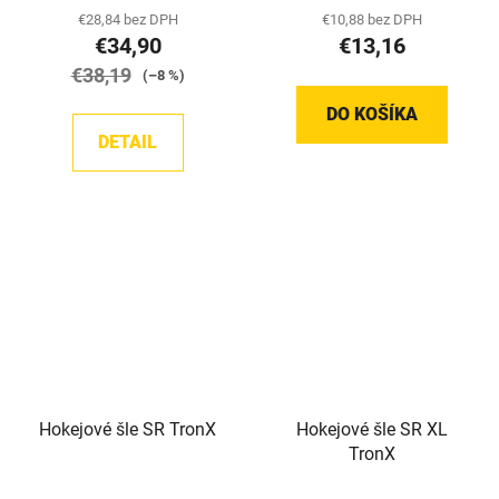
€28,84 bez DPH
€10,88 bez DPH
€34,90
€13,16
€38,19
(–8 %)
DO KOŠÍKA
DETAIL
Hokejové šle SR TronX
Hokejové šle SR XL
TronX