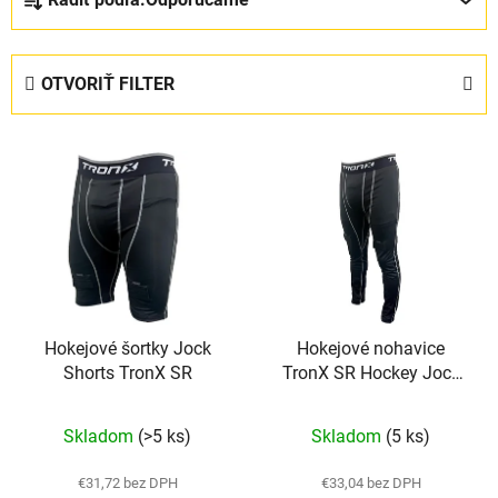
a
d
e
OTVORIŤ FILTER
n
i
V
e
ý
p
p
r
i
o
s
d
p
u
r
k
Hokejové šortky Jock
Hokejové nohavice
o
t
Shorts TronX SR
TronX SR Hockey Jock
d
o
Pants
u
v
Priemerné
Skladom
(>5 ks)
Skladom
(5 ks)
k
hodnotenie
t
produktu
€31,72 bez DPH
€33,04 bez DPH