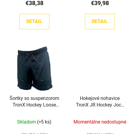
o
€38,38
€39,98
je
v
5,0
z
DETAIL
DETAIL
5
hviezdičiek.
Šortky so suspenzorom
Hokejové nohavice
TronX Hockey Loose
TronX JR Hockey Jock
Jock Shorts SR
Pants
Skladom
(>5 ks)
Momentálne nedostupné