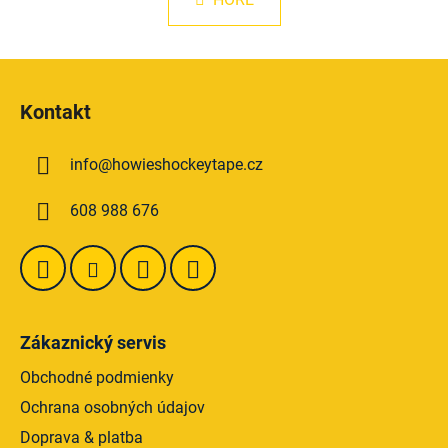
á
o
d
v
a
a
Z
c
n
á
i
i
Kontakt
e
e
p
p
ä
r
info
@
howieshockeytape.cz
t
v
i
k
608 988 676
e
y
v
ý
p
i
s
Zákaznický servis
u
Obchodné podmienky
Ochrana osobných údajov
Doprava & platba