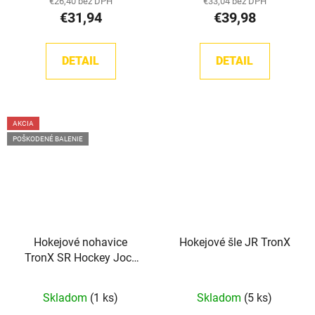
€26,40 bez DPH
€33,04 bez DPH
€31,94
€39,98
DETAIL
DETAIL
AKCIA
POŠKODENÉ BALENIE
Hokejové nohavice
Hokejové šle JR TronX
TronX SR Hockey Jock
Pants - Poškodené
balenie
Skladom
(1 ks)
Skladom
(5 ks)