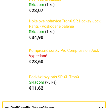
Skladom
(1 ks)
€28,07
Hokejové nohavice TronX SR Hockey Jock
Pants - Poškodené balenie
Skladom
(1 ks)
€34,90
Kompresné šortky Pro Compression Jock
Vypredané
€28,60
Podväzkový pás SR XL TronX
Skladom
(>5 ks)
€11,62
R
Radiť podľa:
Odporúčame