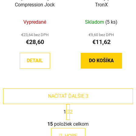
Compression Jock
TronX
Vypredané
Skladom
(5 ks)
€23,64 bez DPH
€9,60 bez DPH
€28,60
€11,62
DETAIL
DO KOŠÍKA
NAČÍTAŤ ĎALŠIE 3
S
1
2
t
r
O
á
15
položiek celkom
v
n
l
k
HORE