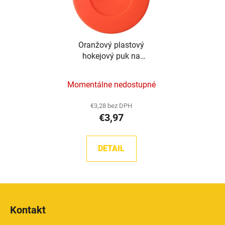
Oranžový plastový
hokejový puk na
podlahu TronX
Momentálne nedostupné
€3,28 bez DPH
€3,97
DETAIL
Z
á
Kontakt
p