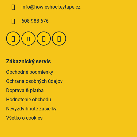
ä
info
@
howieshockeytape.cz
t
i
608 988 676
e
Zákaznický servis
Obchodné podmienky
Ochrana osobných údajov
Doprava & platba
Hodnotenie obchodu
Nevyzdvihnuté zásielky
Všetko o cookies