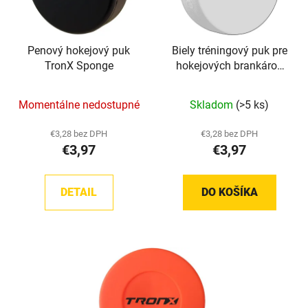
Penový hokejový puk
Biely tréningový puk pre
TronX Sponge
hokejových brankárov
TronX
Momentálne nedostupné
Skladom
(>5 ks)
€3,28 bez DPH
€3,28 bez DPH
€3,97
€3,97
DETAIL
DO KOŠÍKA