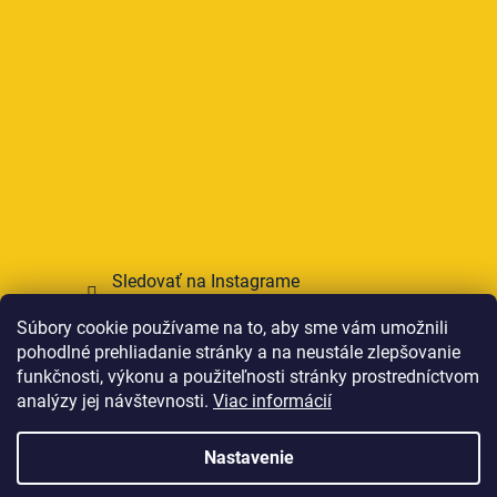
Sledovať na Instagrame
Súbory cookie používame na to, aby sme vám umožnili
Prijímame online platby
pohodlné prehliadanie stránky a na neustále zlepšovanie
funkčnosti, výkonu a použiteľnosti stránky prostredníctvom
analýzy jej návštevnosti.
Viac informácií
Nastavenie