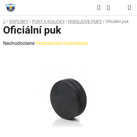
Prejsť
Hľadať
na
NÁKUPNÝ
obsah
Domov
/
DOPLNKY
/
PUKY A KULIČKY
/
HOKEJOVE PUKY
/
Oficiální puk
KOŠÍK
Oficiální puk
Priemerné
Neohodnotené
Podrobnosti hodnotenia
hodnotenie
produktu
je
0,0
z
5
hviezdičiek.