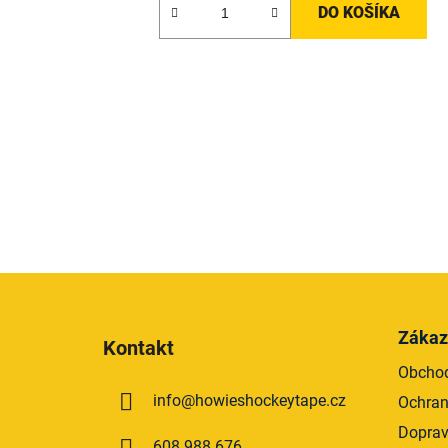
DO KOŠÍKA
Z
á
Zákaz
Kontakt
p
Obcho
ä
info
@
howieshockeytape.cz
Ochran
t
i
Doprav
608 988 676