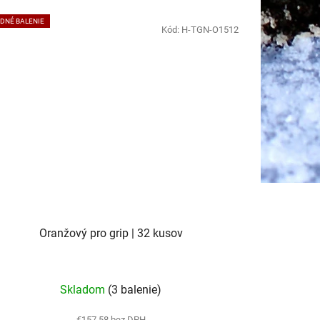
DNÉ BALENIE
Kód:
H-TGN-O1512
Oranžový pro grip | 32 kusov
Skladom
(3 balenie)
€157,58 bez DPH