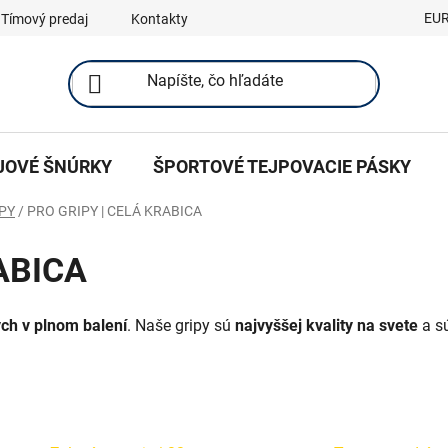
EU
Tímový predaj
Kontakty
JOVÉ ŠNÚRKY
ŠPORTOVÉ TEJPOVACIE PÁSKY
PY
/
PRO GRIPY | CELÁ KRABICA
ABICA
ch v plnom balení
. Naše gripy sú
najvyššej kvality na svete
a sú