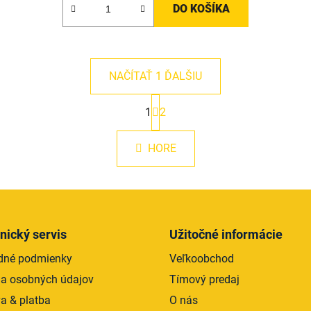
DO KOŠÍKA
NAČÍTAŤ 1 ĎALŠIU
S
1
2
t
O
r
v
á
l
HORE
n
á
k
d
o
v
a
a
c
n
i
i
nický servis
Užitočné informácie
e
e
p
dné podmienky
Veľkoobchod
r
a osobných údajov
Tímový predaj
v
a & platba
O nás
k