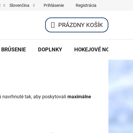
Prihlásenie
Registrácia
R
Slovenčina
PRÁZDNY KOŠÍK
NÁKUPNÝ
KOŠÍK
BRÚSENIE
DOPLNKY
HOKEJOVÉ NOŽE DO K
 navrhnuté tak, aby poskytovali
maximálne