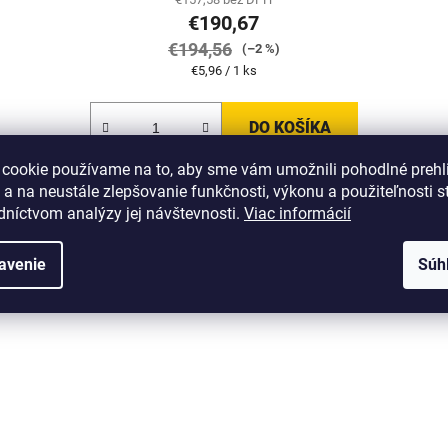
€190,67
€194,56
(–2 %)
Jednotková
€5,96 / 1 ks
cena:
DO KOŠÍKA
 cookie používame na to, aby sme vám umožnili pohodlné prehl
 a na neustále zlepšovanie funkčnosti, výkonu a použiteľnosti s
VÝHODNÉ BALENIE
VÝHO
1512
Kód:
H-TGN-SB1512
dníctvom analýzy jej návštevnosti.
Viac informácií
avenie
Súh