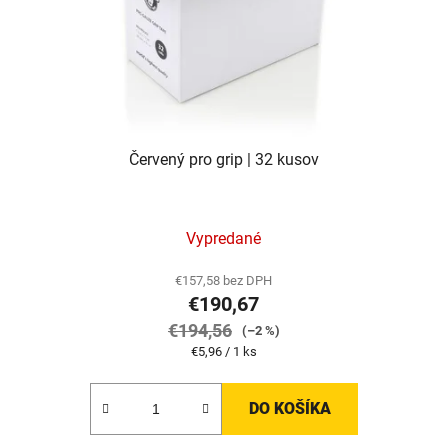
Červený pro grip | 32 kusov
Vypredané
€157,58 bez DPH
€190,67
€194,56
(–2 %)
Jednotková
€5,96 / 1 ks
cena:
DO KOŠÍKA