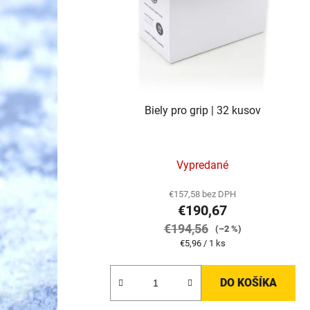
r
o
d
u
k
t
Biely pro grip | 32 kusov
o
v
Vypredané
€157,58 bez DPH
€190,67
€194,56
(–2 %)
Jednotková
€5,96 / 1 ks
cena:
DO KOŠÍKA