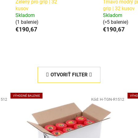
Zelený pro grip | 32
Tmavo modrý p
kusov
grip | 32 kusov
Skladom
Skladom
(1 balenie)
(>5 balenie)
€190,67
€190,67
OTVORIŤ FILTER
VÝHODNÉ BALENIE
VÝHO
1512
Kód:
H-TGN-R1512