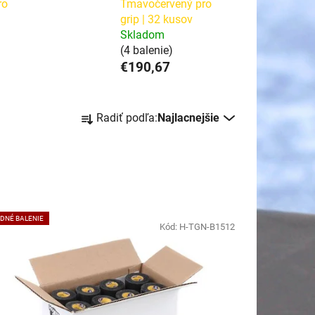
ro
Tmavočervený pro
grip | 32 kusov
Skladom
(4 balenie)
€190,67
R
Radiť podľa:
Najlacnejšie
a
d
e
n
i
e
DNÉ BALENIE
Kód:
H-TGN-B1512
p
r
o
d
u