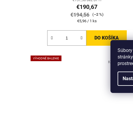
€190,67
€194,56
(–2 %)
Jednotková
€5,96 / 1 ks
cena:
DO KOŠÍKA
Súbory
stránky
VÝHODNÉ BALENIE
Kód:
H-TGN-P
prostre
Nast