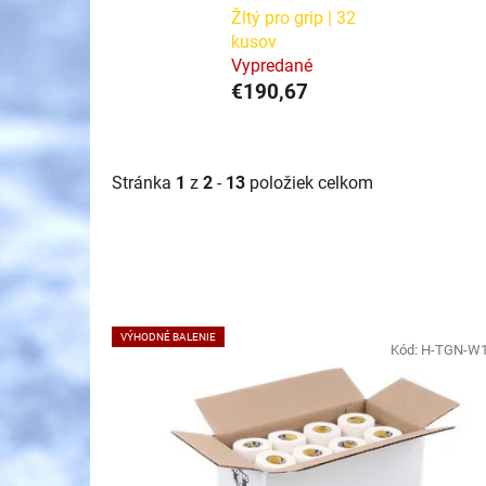
Žltý pro grip | 32
kusov
Vypredané
€190,67
Stránka
1
z
2
-
13
položiek celkom
V
VÝHODNÉ BALENIE
ý
Kód:
H-TGN-W
p
i
s
p