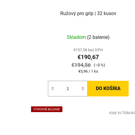
Ružový pro grip | 32 kusov
Skladom
(2 balenie)
€157,58 bez DPH
€190,67
€194,56
(–2 %)
Jednotková
€5,96 / 1 ks
cena:
DO KOŠÍKA
VÝHODNÉ BALENIE
Kód:
H-TGN-N