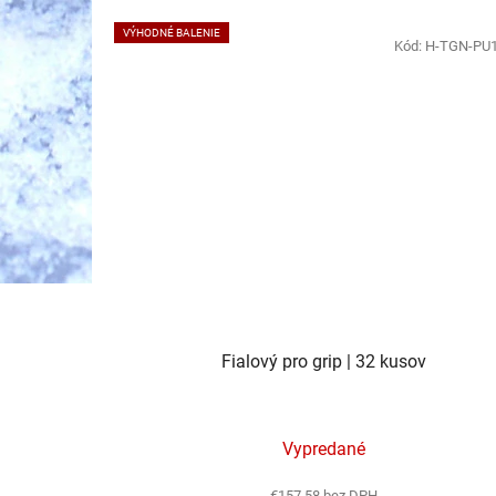
VÝHODNÉ BALENIE
Kód:
H-TGN-PU
Fialový pro grip | 32 kusov
Vypredané
€157,58 bez DPH