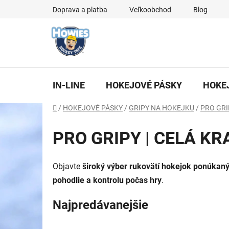
Prejsť
Doprava a platba
Veľkoobchod
Blog
na
obsah
IN-LINE
HOKEJOVÉ PÁSKY
HOKE
Domov
/
HOKEJOVÉ PÁSKY
/
GRIPY NA HOKEJKU
/
PRO GRI
PRO GRIPY | CELÁ KR
Objavte
široký výber rukovätí hokejok ponúkaný
pohodlie a kontrolu počas hry
.
Najpredávanejšie