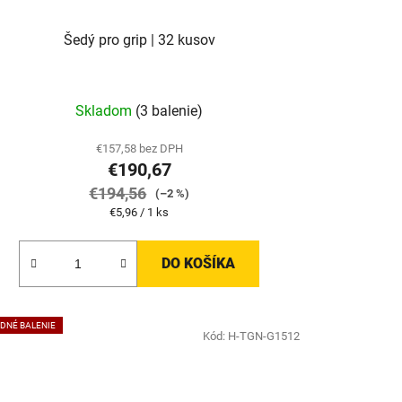
Šedý pro grip | 32 kusov
Skladom
(3 balenie)
€157,58 bez DPH
€190,67
€194,56
(–2 %)
Jednotková
€5,96 / 1 ks
cena:
DO KOŠÍKA
DNÉ BALENIE
Kód:
H-TGN-G1512