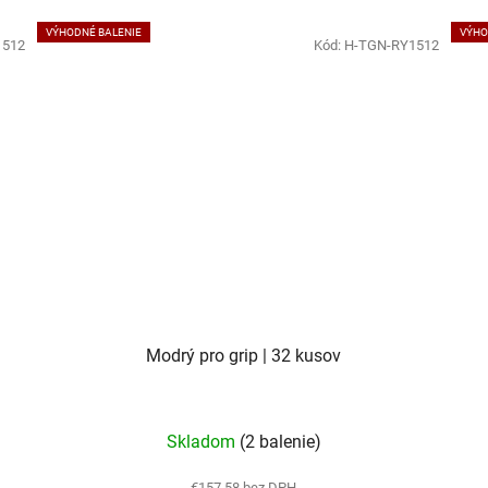
VÝHODNÉ BALENIE
VÝHO
1512
Kód:
H-TGN-RY1512
Modrý pro grip | 32 kusov
Skladom
(2 balenie)
€157,58 bez DPH