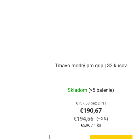
Tmavo modrý pro grip | 32 kusov
Skladom
(>5 balenie)
€157,58 bez DPH
€190,67
€194,56
(–2 %)
Jednotková
€5,96 / 1 ks
cena: