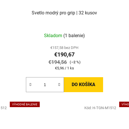
Svetlo modrý pro grip | 32 kusov
Skladom
(1 balenie)
€157,58 bez DPH
€190,67
€194,56
(–2 %)
Jednotková
€5,96 / 1 ks
cena:
DO KOŠÍKA
VÝHODNÉ BALENIE
VÝHO
1512
Kód:
H-TGN-M1512