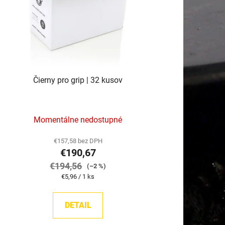
k
t
o
v
Čierny pro grip | 32 kusov
Momentálne nedostupné
€157,58 bez DPH
€190,67
€194,56
(–2 %)
Jednotková
€5,96 / 1 ks
cena:
DETAIL