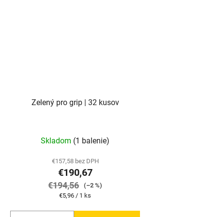
Zelený pro grip | 32 kusov
Skladom
(1 balenie)
€157,58 bez DPH
€190,67
€194,56
(–2 %)
Jednotková
€5,96 / 1 ks
cena: