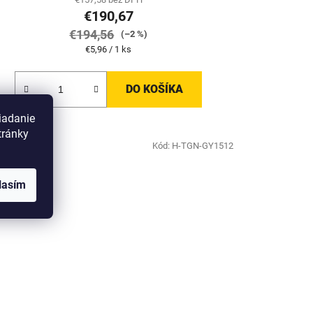
€190,67
€194,56
(–2 %)
Jednotková
€5,96 / 1 ks
cena:
DO KOŠÍKA
iadanie
tránky
DNÉ BALENIE
Kód:
H-TGN-GY1512
lasím