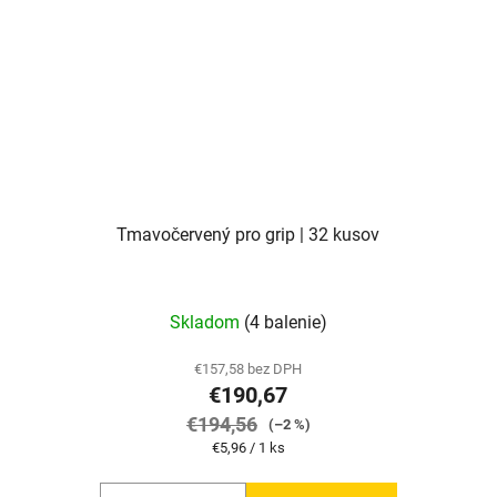
Tmavočervený pro grip | 32 kusov
Skladom
(4 balenie)
€157,58 bez DPH
€190,67
€194,56
(–2 %)
Jednotková
€5,96 / 1 ks
cena: