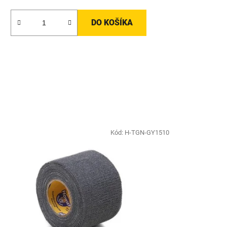
DO KOŠÍKA
Kód:
H-TGN-GY1510