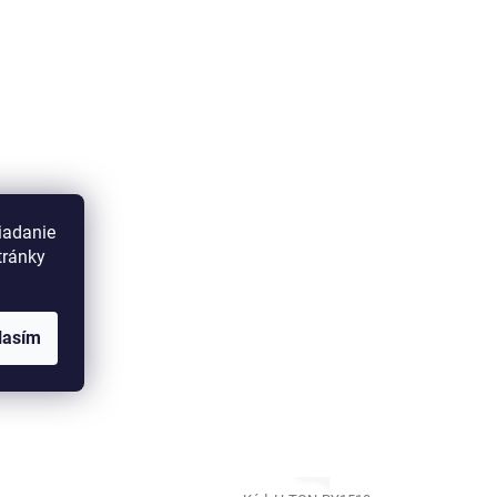
iadanie
tránky
lasím