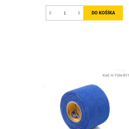
3,0
z
DO KOŠÍKA
5
hviezdičiek.
Kód:
H-TGN-RY