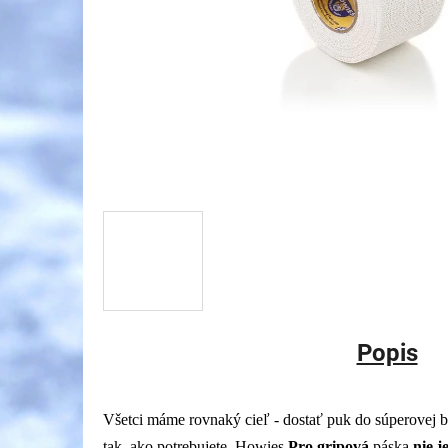
Popis
Všetci máme rovnaký cieľ - dostať puk do súperovej b
tak, ako potrebujete. Howies
Pro gripová
páska
nie j