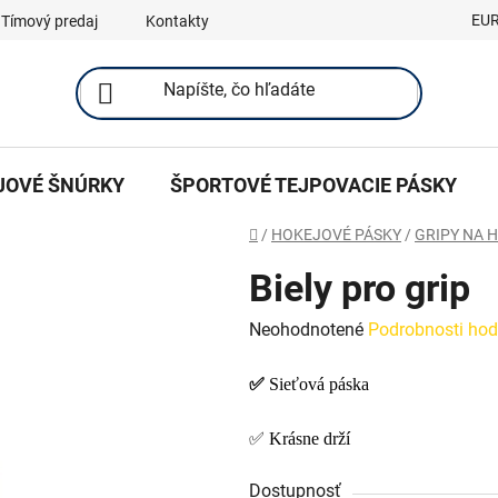
EU
Tímový predaj
Kontakty
JOVÉ ŠNÚRKY
ŠPORTOVÉ TEJPOVACIE PÁSKY
Domov
/
HOKEJOVÉ PÁSKY
/
GRIPY NA 
Biely pro grip
Priemerné
Neohodnotené
Podrobnosti hod
hodnotenie
✅
Sieťová páska
produktu
je
✅ Krásne drží
0,0
z
Dostupnosť