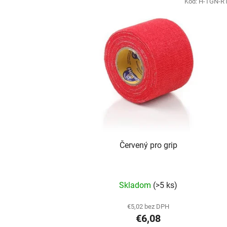
Kód:
H-TGN-R
Červený pro grip
Priemerné
Skladom
(>5 ks)
hodnotenie
produktu
€5,02 bez DPH
€6,08
je