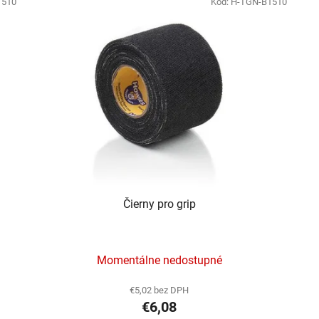
1510
Kód:
H-TGN-B1510
Čierny pro grip
Momentálne nedostupné
€5,02 bez DPH
€6,08