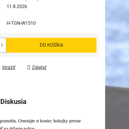
11.8.2026
H-TGN-W1510
DO KOŠÍKA
Strážiť
Zdieľať
Diskusia
 pomohla. Omotajte si koniec hokejky presne
sť
na držanie palice.