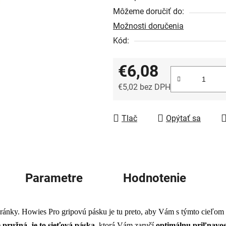
5
Môžeme doručiť do:
hviezdičiek.
Možnosti doručenia
Kód:
€6,08
€5,02 bez DPH
Jednotková cena:
Tlač
Opýtať sa
Parametre
Hodnotenie
ránky. Howies Pro gripovú pásku je tu preto, aby Vám s týmto cieľom
e pružná, je to sieťová páska
, ktorá Vám zaručí
optimálnu priľnavo