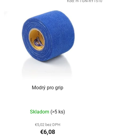
Kód:
H-TGN-RY1510
Modrý pro grip
Skladom
(>5 ks)
€5,02 bez DPH
€6,08