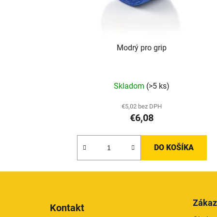
Modrý pro grip
Skladom
(>5 ks)
€5,02 bez DPH
€6,08
DO KOŠÍKA
Z
á
Zákaz
Kontakt
p