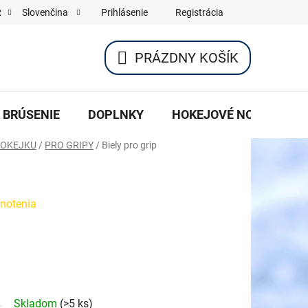
Prihlásenie
Registrácia
R
Slovenčina
PRÁZDNY KOŠÍK
NÁKUPNÝ
KOŠÍK
BRÚSENIE
DOPLNKY
HOKEJOVÉ NOŽE DO K
HOKEJKU
/
PRO GRIPY
/
Biely pro grip
notenia
Skladom
(>5 ks)