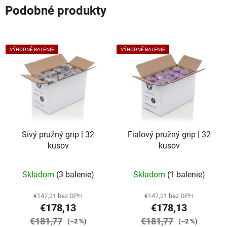
Podobné produkty
VÝHODNÉ BALENIE
VÝHODNÉ BALENIE
Sivý pružný grip | 32
Fialový pružný grip | 32
kusov
kusov
Skladom
(3 balenie)
Skladom
(1 balenie)
€147,21 bez DPH
€147,21 bez DPH
€178,13
€178,13
€181,77
€181,77
(–2 %)
(–2 %)