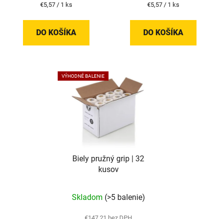
Jednotková
Jednotková
€5,57 / 1 ks
€5,57 / 1 ks
cena:
cena:
DO KOŠÍKA
DO KOŠÍKA
VÝHODNÉ BALENIE
Biely pružný grip | 32
kusov
Skladom
(>5 balenie)
€147,21 bez DPH