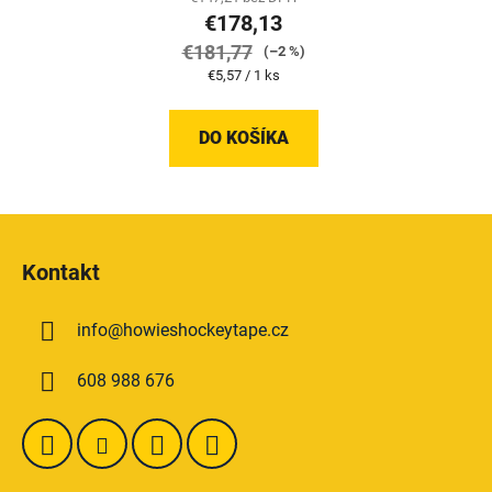
€178,13
€181,77
(–2 %)
Jednotková
€5,57 / 1 ks
cena:
DO KOŠÍKA
Z
á
Kontakt
p
ä
info
@
howieshockeytape.cz
t
i
608 988 676
e