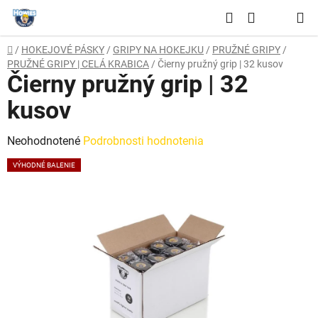
Prejsť
Hľadať
na
NÁKUPNÝ
obsah
Domov
/
HOKEJOVÉ PÁSKY
/
GRIPY NA HOKEJKU
/
PRUŽNÉ GRIPY
/
KOŠÍK
PRUŽNÉ GRIPY | CELÁ KRABICA
/
Čierny pružný grip | 32 kusov
Čierny pružný grip | 32
kusov
Priemerné
Neohodnotené
Podrobnosti hodnotenia
hodnotenie
VÝHODNÉ BALENIE
produktu
je
0,0
z
5
hviezdičiek.