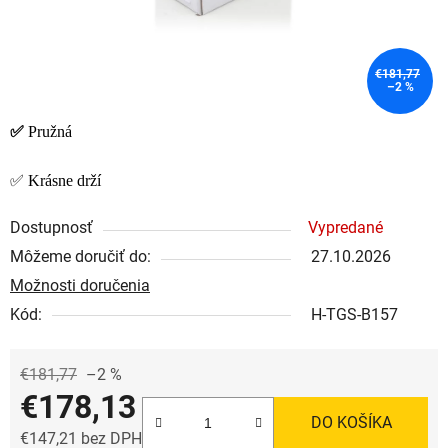
€181,77
–2 %
✅
Pružná
✅ Krásne drží
Dostupnosť
Vypredané
Môžeme doručiť do:
27.10.2026
Možnosti doručenia
Kód:
H-TGS-B157
€181,77
–2 %
€178,13
DO KOŠÍKA
€147,21 bez DPH