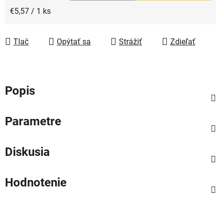
Jednotková cena:
€5,57 / 1 ks
Tlač
Opýtať sa
Strážiť
Zdieľať
Popis
Parametre
Diskusia
Hodnotenie