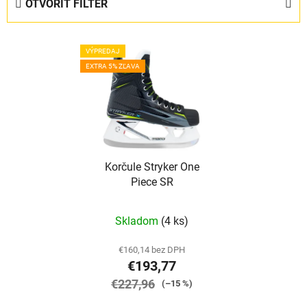
OTVORIŤ FILTER
n
i
V
e
VÝPREDAJ
ý
p
EXTRA 5% ZĽAVA
p
r
i
o
s
d
p
u
r
k
Korčule Stryker One
o
t
Piece SR
d
o
u
v
Priemerné
Skladom
(4 ks)
k
hodnotenie
t
produktu
€160,14 bez DPH
o
€193,77
je
v
€227,96
5,0
(–15 %)
z