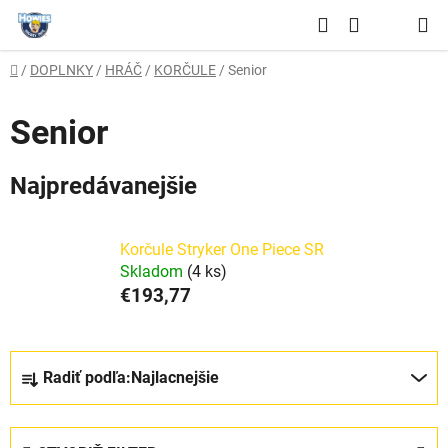
Prejsť
Hľadať
na
NÁKUPNÝ
obsah
Domov
/
DOPLNKY
/
HRÁČ
/
KORČULE
/
Senior
KOŠÍK
Senior
Najpredávanejšie
Korčule Stryker One Piece SR
Skladom
(4 ks)
€193,77
R
Radiť podľa:
Najlacnejšie
a
d
e