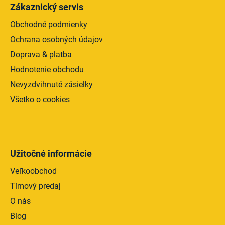
v
Zákaznický servis
ý
p
Obchodné podmienky
i
Ochrana osobných údajov
s
Doprava & platba
u
Hodnotenie obchodu
Nevyzdvihnuté zásielky
Všetko o cookies
Užitočné informácie
Veľkoobchod
Tímový predaj
O nás
Blog