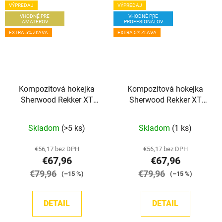
VÝPREDAJ
VÝPREDAJ
VHODNÉ PRE
VHODNÉ PRE
AMATÉROV
PROFESIONÁLOV
EXTRA 5% ZĽAVA
EXTRA 5% ZĽAVA
Kompozitová hokejka
Kompozitová hokejka
Sherwood Rekker XT
Sherwood Rekker XT
Grip SR
PRO GRIP INT
Skladom
(>5 ks)
Skladom
(1 ks)
€56,17 bez DPH
€56,17 bez DPH
€67,96
€67,96
€79,96
€79,96
(–15 %)
(–15 %)
DETAIL
DETAIL