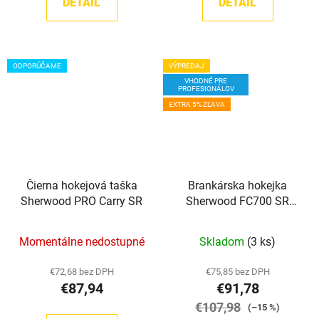
DETAIL
DETAIL
ODPORÚČAME
VÝPREDAJ
VHODNÉ PRE
PROFESIONÁLOV
EXTRA 5% ZĽAVA
Čierna hokejová taška
Brankárska hokejka
Sherwood PRO Carry SR
Sherwood FC700 SR
Foam Core (prírodná/
Priemerné
červená)
Momentálne nedostupné
Skladom
(3 ks)
hodnotenie
produktu
€72,68 bez DPH
€75,85 bez DPH
€87,94
€91,78
je
5,0
€107,98
(–15 %)