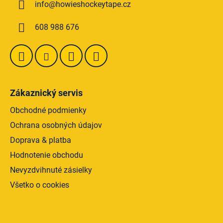
r
info
@
howieshockeytape.cz
t
v
i
k
608 988 676
e
y
v
ý
p
i
s
Zákaznický servis
u
Obchodné podmienky
Ochrana osobných údajov
Doprava & platba
Hodnotenie obchodu
Nevyzdvihnuté zásielky
Všetko o cookies