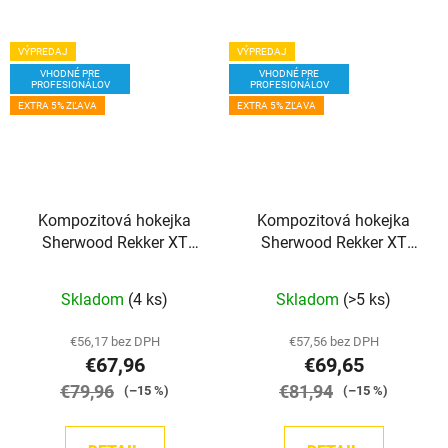
VÝPREDAJ
VÝPREDAJ
VHODNÉ PRE
VHODNÉ PRE
PROFESIONÁLOV
PROFESIONÁLOV
EXTRA 5% ZĽAVA
EXTRA 5% ZĽAVA
Kompozitová hokejka
Kompozitová hokejka
Sherwood Rekker XT
Sherwood Rekker XT
PRO GRIP JR
PRO GRIP SR
Skladom
(4 ks)
Skladom
(>5 ks)
€56,17 bez DPH
€57,56 bez DPH
€67,96
€69,65
€79,96
€81,94
(–15 %)
(–15 %)