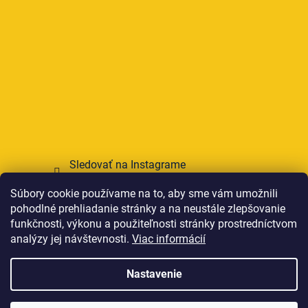
Sledovať na Instagrame
Súbory cookie používame na to, aby sme vám umožnili
Prijímame online platby
pohodlné prehliadanie stránky a na neustále zlepšovanie
funkčnosti, výkonu a použiteľnosti stránky prostredníctvom
analýzy jej návštevnosti.
Viac informácií
Nastavenie
Vytvoril Shoptet