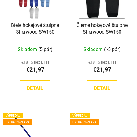
s
p
p
r
r
o
Biele hokejové štulpne
Čierne hokejové štulpne
o
d
Sherwood SW150
Sherwood SW150
d
u
u
k
Priemerné
Skladom
(5 pár)
Skladom
(>5 pár)
k
t
hodnotenie
t
o
produktu
€18,16 bez DPH
€18,16 bez DPH
o
v
€21,97
€21,97
je
v
5,0
z
DETAIL
DETAIL
5
hviezdičiek.
VÝPREDAJ
VÝPREDAJ
EXTRA 5% ZĽAVA
EXTRA 5% ZĽAVA