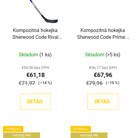
Kompozitná hokejka
Kompozitná hokejka
Sherwood Code Rival
Sherwood Code Prime II
Grip YTH
Grip SR
Skladom
(1 ks)
Skladom
(>5 ks)
€50,56 bez DPH
€56,17 bez DPH
€61,18
€67,96
€71,97
€79,96
(–14 %)
(–15 %)
DETAIL
DETAIL
VÝPREDAJ
VÝPREDAJ
VHODNÉ PRE
VHODNÉ PRE