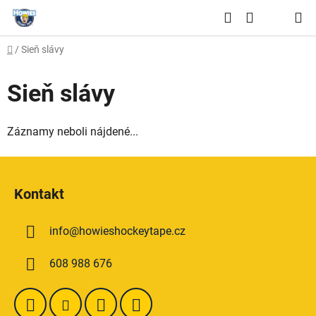
Prejsť
Hľadať
na
NÁKUPNÝ
obsah
Domov
/
Sieň slávy
KOŠÍK
Sieň slávy
Záznamy neboli nájdené...
Z
á
Kontakt
p
ä
info
@
howieshockeytape.cz
t
i
608 988 676
e