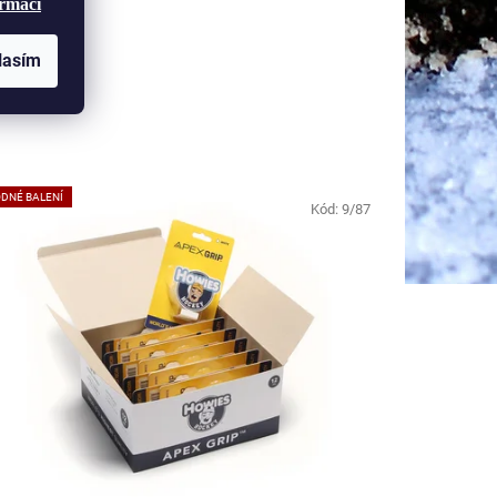
ormací
lasím
DNÉ BALENÍ
Kód:
9/87