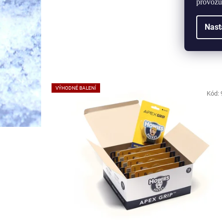
provozu
Nast
VÝHODNÉ BALENÍ
Kód: