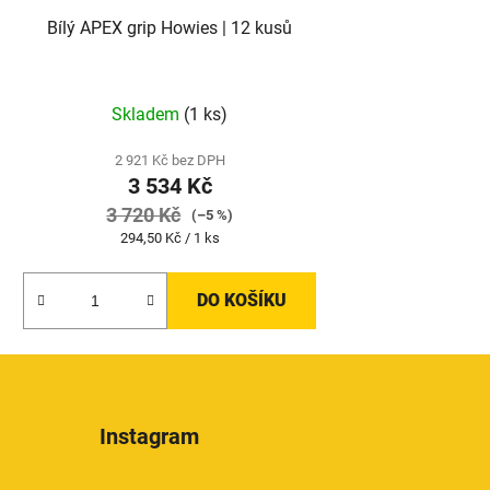
Bílý APEX grip Howies | 12 kusů
Skladem
(1 ks)
2 921 Kč bez DPH
3 534 Kč
3 720 Kč
(–5 %)
Měrná
294,50 Kč / 1 ks
cena:
DO KOŠÍKU
Instagram