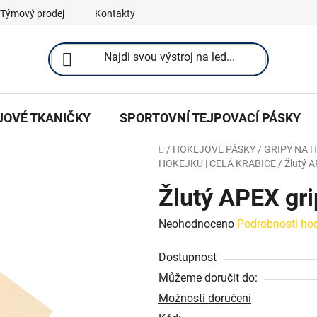
Týmový prodej
Kontakty
JOVÉ TKANIČKY
SPORTOVNÍ TEJPOVACÍ PÁSKY
Domů
/
HOKEJOVÉ PÁSKY
/
GRIPY NA 
HOKEJKU | CELÁ KRABICE
/
Žlutý A
Žlutý APEX gri
Průměrné
Neohodnoceno
Podrobnosti ho
hodnocení
Dostupnost
produktu
Můžeme doručit do:
je
Možnosti doručení
0,0