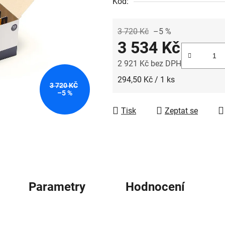
z
Kód:
5
hvězdiček.
3 720 Kč
–5 %
3 534 Kč
2 921 Kč bez DPH
Měrná cena:
294,50 Kč / 1 ks
3 720 KČ
–5 %
Tisk
Zeptat se
Parametry
Hodnocení