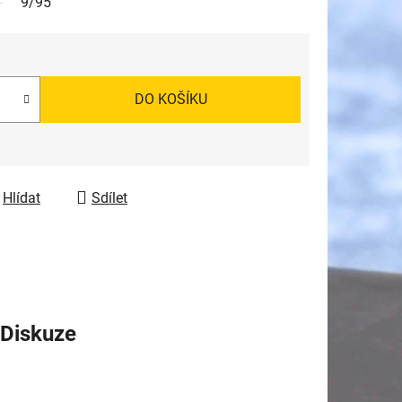
9/95
DO KOŠÍKU
Hlídat
Sdílet
Diskuze