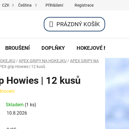
Přihlášení
Registrace
CZK
Čeština
PRÁZDNÝ KOŠÍK
NÁKUPNÍ
KOŠÍK
BROUŠENÍ
DOPLŇKY
HOKEJOVÉ NOŽE
HOKEJKU
/
APEX GRIPY NA HOKEJKU
/
APEX GRIPY NA
PEX grip Howies | 12 kusů
p Howies | 12 kusů
dnocení
Skladem
(1 ks)
10.8.2026