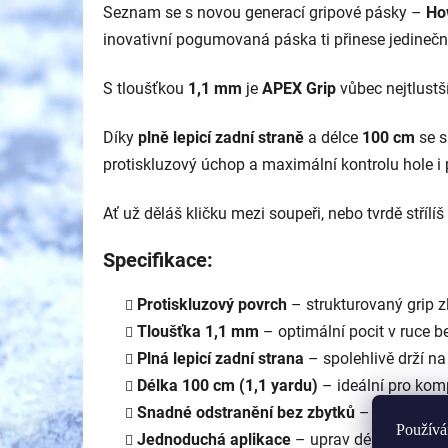
Seznam se s novou generací gripové pásky –
Ho
inovativní pogumovaná páska ti přinese jedinečný
S tloušťkou
1,1 mm
je
APEX Grip
vůbec nejtlust
Díky
plně lepicí zadní straně
a délce
100 cm
se s
protiskluzový úchop a maximální kontrolu hole i
Ať už děláš kličku mezi soupeři, nebo tvrdě střílí
Specifikace:
Protiskluzový povrch
– strukturovaný grip z
Tloušťka 1,1 mm
– optimální pocit v ruce 
Plná lepicí zadní strana
– spolehlivě drží na
Délka 100 cm (1,1 yardu)
– ideální pro kom
Snadné odstranění bez zbytků
– při výměn
Používá
Jednoduchá aplikace
– uprav délku nebo t