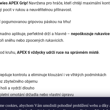
wies APEX Grip!
Navržena pro hráče, kteří chtějí maximální kont
 pocit v rukou a neuvěřitelnou přilnavost.
ší pogumovanou gripovou páskou na trhu!
nadno aplikuje, perfektně drží a hlavně –
nepoškozuje rukavice
 při sněhu nebo zpocených rukavicích.
š od kruhu,
APEX ti vždycky udrží ruce na správném místě
.
lepšuje kontrolu a eliminuje klouzání i ve vlhkých podmínkách
bez zbytečného objemu
 holi a vydrží dlouho
pletní omotání držadla nebo vlastní úpravu
ě pásku jednoduše sloupneš
me cookies, abychom Vám umožnili pohodlné prohlížení webu a díky 
var podle potřeby nůžkami či nožem