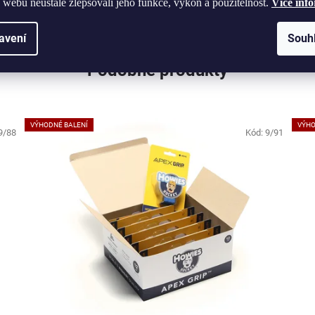
 webu neustále zlepšovali jeho funkce, výkon a použitelnost.
Více inf
avení
Souh
Podobné produkty
VÝHODNÉ BALENÍ
VÝHO
9/88
Kód:
9/91