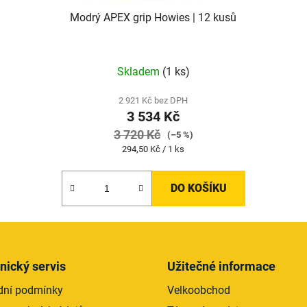
Modrý APEX grip Howies | 12 kusů
Skladem
(1 ks)
2 921 Kč bez DPH
3 534 Kč
3 720 Kč
(–5 %)
Měrná
294,50 Kč / 1 ks
cena:
DO KOŠÍKU
nický servis
Užitečné informace
ní podmínky
Velkoobchod