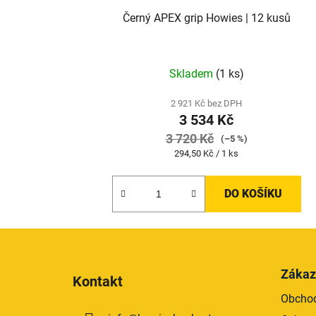
Černý APEX grip Howies | 12 kusů
Skladem
(1 ks)
2 921 Kč bez DPH
3 534 Kč
3 720 Kč
(–5 %)
Měrná
294,50 Kč / 1 ks
cena:
DO KOŠÍKU
Z
á
Zákaz
Kontakt
p
Obchod
a