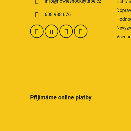
info
@
howieshockeytape.cz
Ochran
t
í
Doprav
608 988 676
Hodnoc
Nevyzv
Všechn
Přijímáme online platby