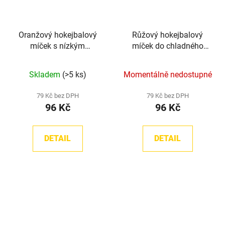
Oranžový hokejbalový
Růžový hokejbalový
míček s nízkým
míček do chladného
odskokem TronX
počasí TronX
Skladem
(>5 ks)
Momentálně nedostupné
79 Kč bez DPH
79 Kč bez DPH
96 Kč
96 Kč
DETAIL
DETAIL