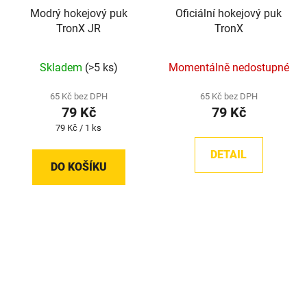
Modrý hokejový puk
Oficiální hokejový puk
TronX JR
TronX
Skladem
(>5 ks)
Momentálně nedostupné
65 Kč bez DPH
65 Kč bez DPH
79 Kč
79 Kč
Měrná
79 Kč / 1 ks
cena:
DETAIL
DO KOŠÍKU