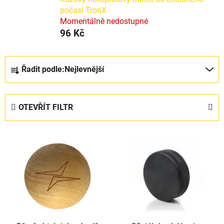
počasí TronX
Momentálně nedostupné
96 Kč
Ř
Řadit podle:
Nejlevnější
a
z
e
OTEVŘÍT FILTR
n
í
V
p
ý
r
p
o
i
d
s
u
p
k
r
t