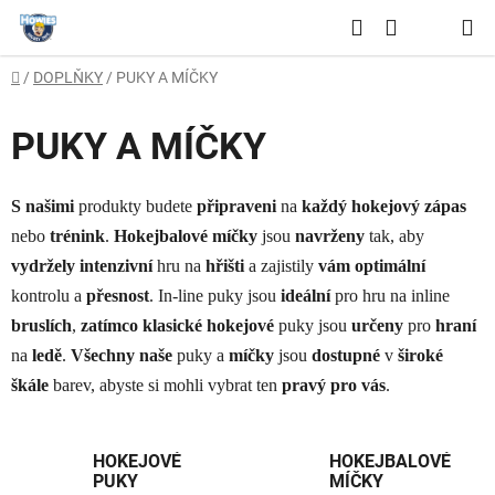
Přejít
Hledat
na
NÁKUPNÍ
obsah
Domů
/
DOPLŇKY
/
PUKY A MÍČKY
KOŠÍK
PUKY A MÍČKY
S našimi
produkty budete
připraveni
na
každý hokejový zápas
nebo
trénink
.
Hokejbalové míčky
jsou
navrženy
tak, aby
vydržely intenzivní
hru na
hřišti
a zajistily
vám optimální
kontrolu a
přesnost
. In-line puky jsou
ideální
pro hru na inline
bruslích
,
zatímco
klasické hokejové
puky jsou
určeny
pro
hraní
na
ledě
.
Všechny naše
puky a
míčky
jsou
dostupné
v
široké
škále
barev, abyste si mohli vybrat ten
pravý pro vás
.
HOKEJOVÉ
HOKEJBALOVÉ
PUKY
MÍČKY