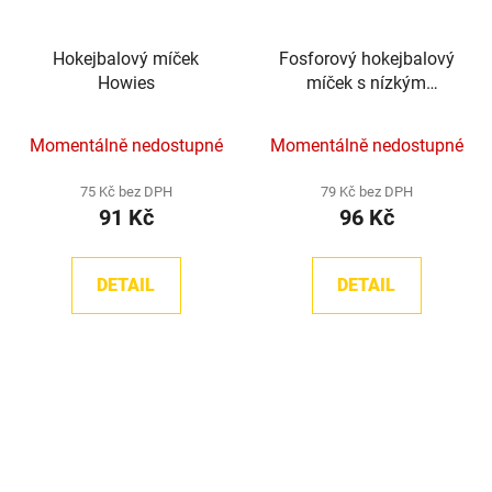
Hokejbalový míček
Fosforový hokejbalový
Howies
míček s nízkým
odskokem TronX
Momentálně nedostupné
Momentálně nedostupné
75 Kč bez DPH
79 Kč bez DPH
91 Kč
96 Kč
DETAIL
DETAIL