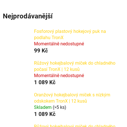
Nejprodávanější
Fosforový plastový hokejový puk na
podlahu TronX
Momentálně nedostupné
99 Kč
Růžový hokejbalový míček do chladného
počasí TronX | 12 kusů
Momentálně nedostupné
1 089 Kč
Oranžový hokejbalový míček s nízkým
odskokem TronX | 12 kusů
Skladem
(>5 ks)
1 089 Kč
Růžový hokejbalový míček do chladného