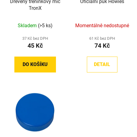
Dřevěný tréninkový míč
Oficiální puk Howies
o
ů
TronX
d
u
Skladem
(>5 ks)
Momentálně nedostupné
k
t
37 Kč bez DPH
61 Kč bez DPH
ů
45 Kč
74 Kč
DO KOŠÍKU
DETAIL