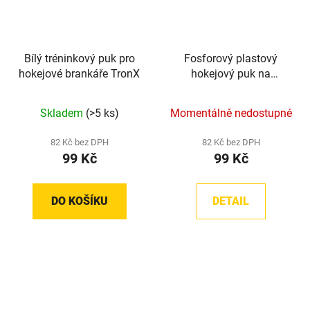
Bílý tréninkový puk pro
Fosforový plastový
hokejové brankáře TronX
hokejový puk na
podlahu TronX
Skladem
(>5 ks)
Momentálně nedostupné
82 Kč bez DPH
82 Kč bez DPH
99 Kč
99 Kč
DO KOŠÍKU
DETAIL