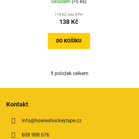
Skladem
(>5 ks)
k
hodnocení
t
produktu
114 Kč bez DPH
ů
138 Kč
je
5,0
z
DO KOŠÍKU
5
hvězdiček.
1
položek celkem
O
v
l
Z
á
á
d
Kontakt
p
a
a
c
info
@
howieshockeytape.cz
t
í
p
í
608 988 676
r