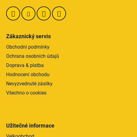
v
k
y
v
ý
Zákaznický servis
p
i
Obchodní podmínky
s
Ochrana osobních údajů
u
Doprava & platba
Hodnocení obchodu
Nevyzvednuté zásilky
Všechno o cookies
Užitečné informace
Velkoobchod