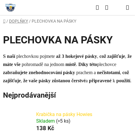
Přejít
Hledat
na
NÁKUPNÍ
obsah
Domů
/
DOPLŇKY
/
PLECHOVKA NA PÁSKY
KOŠÍK
PLECHOVKA NA PÁSKY
S naší
plechovkou pojmete
až 3 hokejové pásky
,
což zajišťuje
,
že
máte vše
pohromadě na jednom
místě
.
Díky této
plechovce
zabraňujete znehodnocování pásky
prachem a
nečistotami
,
což
zajišťuje
,
že vaše pásky zůstanou čerstvé
a
připravené
k
použití
.
Nejprodávanější
Krabička na pásky Howies
Skladem
(>5 ks)
138 Kč