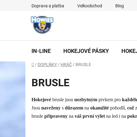
Přejít
Doprava a platba
Velkoobchod
Blog
na
obsah
IN-LINE
HOKEJOVÉ PÁSKY
HOKE
Domů
/
DOPLŇKY
/
HRÁČ
/
BRUSLE
BRUSLE
Hokejové
brusle jsou
nezbytným
prvkem pro
každéh
Jsou
navrženy
s
důrazem
na
okamžité
pohodlí,
což
z
brusle
připraveny
na
váš první výlet
na led
i na
pokr