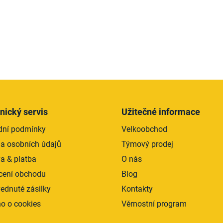
O
v
l
á
d
nický servis
Užitečné informace
a
ní podmínky
Velkoobchod
c
í
a osobních údajů
Týmový prodej
p
a & platba
O nás
r
ení obchodu
Blog
v
k
ednuté zásilky
Kontakty
y
o o cookies
Věrnostní program
v
ý