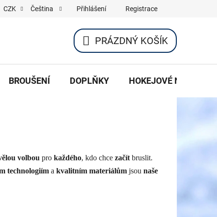
Přihlášení
Registrace
CZK
Čeština
PRÁZDNÝ KOŠÍK
NÁKUPNÍ
KOŠÍK
BROUŠENÍ
DOPLŇKY
HOKEJOVÉ NOŽE
vělou volbou
pro
každého
, kdo chce
začít
bruslit.
ím technologiím
a
kvalitním materiálům
jsou
naše