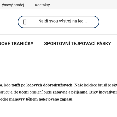
Týmový prodej
Kontakty
JOVÉ TKANIČKY
SPORTOVNÍ TEJPOVACÍ PÁSKY
o
, kdo
touží
po
ledových dobrodružstvích
.
Naše
kolekce bruslí je
sk
aručuje,
že učení
bruslení bude
zábavné
a
příjemné
.
Díky inovativn
očilé manévry během hokejového zápas
u
.