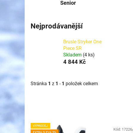
Senior
Nejprodávanější
Brusle Stryker One
Piece SR
Skladem
(4 ks)
4 844 Kč
Stránka
1
z
1
-
1
položek celkem
V
VÝPRODEJ
ý
Kód:
17226
EXTRA SLEVA 5%