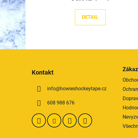
z
5
DETAIL
hvězdiček.
Z
á
Zákaz
Kontakt
p
Obchod
a
info
@
howieshockeytape.cz
Ochran
t
í
Doprav
608 988 676
Hodnoc
Nevyzv
Všechn