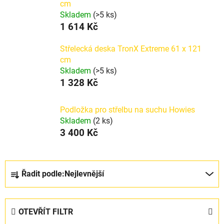
cm
Skladem
(>5 ks)
1 614 Kč
Střelecká deska TronX Extreme 61 x 121
cm
Skladem
(>5 ks)
1 328 Kč
Podložka pro střelbu na suchu Howies
Skladem
(2 ks)
3 400 Kč
Ř
Řadit podle:
Nejlevnější
a
z
e
OTEVŘÍT FILTR
n