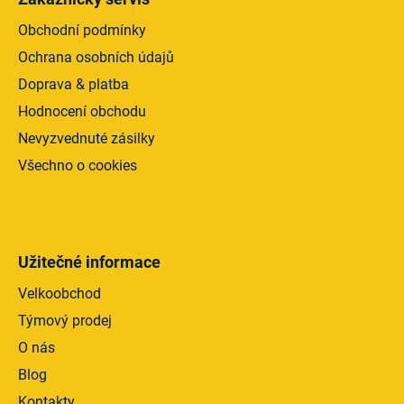
p
i
Obchodní podmínky
s
Ochrana osobních údajů
u
Doprava & platba
Hodnocení obchodu
Nevyzvednuté zásilky
Všechno o cookies
Užitečné informace
Velkoobchod
Týmový prodej
O nás
Blog
Kontakty