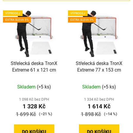
í
V
p
VÝPRODEJ
VÝPRODEJ
ý
r
EXTRA SLEVA 5%
EXTRA SLEVA 5%
p
o
i
d
s
u
p
k
r
t
Střelecká deska TronX
Střelecká deska TronX
o
ů
Extreme 61 x 121 cm
Extreme 77 x 153 cm
d
u
Průměrné
Průměrné
Skladem
(>5 ks)
Skladem
(>5 ks)
k
hodnocení
hodnocení
t
produktu
produktu
1 098 Kč bez DPH
1 334 Kč bez DPH
ů
1 328 Kč
1 614 Kč
je
je
1 699 Kč
5,0
1 898 Kč
5,0
(–21 %)
(–14 %)
z
z
5
5
DO KOŠÍKU
DO KOŠÍKU