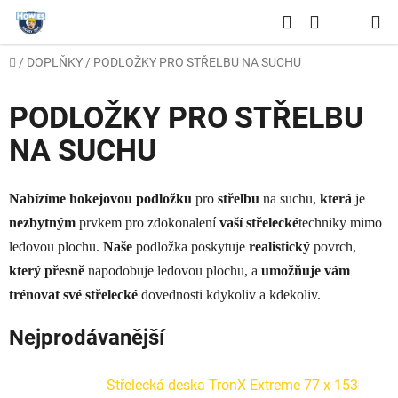
Přejít
Hledat
na
NÁKUPNÍ
obsah
Domů
/
DOPLŇKY
/
PODLOŽKY PRO STŘELBU NA SUCHU
KOŠÍK
PODLOŽKY PRO STŘELBU
NA SUCHU
Nabízíme hokejovou podložku
pro
střelbu
na suchu,
která
je
nezbytným
prvkem pro zdokonalení
vaší střelecké
techniky mimo
ledovou plochu.
Naše
podložka poskytuje
realistický
povrch,
který přesně
napodobuje ledovou plochu, a
umožňuje vám
trénovat své střelecké
dovednosti kdykoliv a kdekoliv.
Nejprodávanější
Střelecká deska TronX Extreme 77 x 153