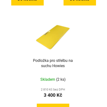
hvězdiček.
hvězdiček.
Podložka pro střelbu na
suchu Howies
Průměrné
Skladem
(2 ks)
hodnocení
produktu
2 810 Kč bez DPH
3 400 Kč
je
5,0