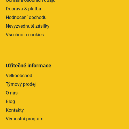
Ochrana osobních údajů
u
Doprava & platba
Hodnocení obchodu
Nevyzvednuté zásilky
Všechno o cookies
Užitečné informace
Velkoobchod
Týmový prodej
O nás
Blog
Kontakty
Věrnostní program