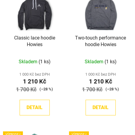
p
o
i
d
s
u
p
k
r
t
Classic lace hoodie
Two-touch performance
o
ů
Howies
hoodie Howies
d
u
Průměrné
Průměrné
Skladem
(1 ks)
Skladem
(1 ks)
k
hodnocení
hodnocení
t
produktu
produktu
1 000 Kč bez DPH
1 000 Kč bez DPH
ů
1 210 Kč
1 210 Kč
je
je
1 700 Kč
5,0
1 700 Kč
5,0
(–28 %)
(–28 %)
z
z
5
5
DETAIL
DETAIL
hvězdiček.
hvězdiček.
VÝPRODEJ
VÝPRODEJ