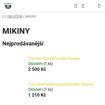
Přejít
Hledat
na
NÁKUPNÍ
obsah
Domů
/
OBLEČENÍ
/
MIKINY
KOŠÍK
MIKINY
Nejprodávanější
The line change hoodie Howies
Skladem
(1 ks)
2 500 Kč
Two-touch performance hoodie Howies
Skladem
(1 ks)
1 210 Kč