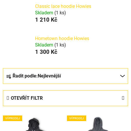
Classic lace hoodie Howies
Skladem
(1 ks)
1 210 Kč
Hometown hoodie Howies
Skladem
(1 ks)
1 300 Kč
Ř
Řadit podle:
Nejlevnější
a
z
e
OTEVŘÍT FILTR
n
í
V
p
VÝPRODEJ
VÝPRODEJ
ý
r