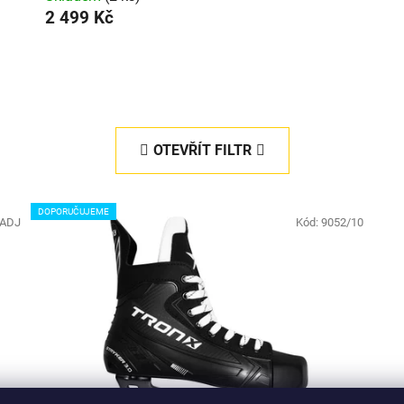
2 499 Kč
OTEVŘÍT FILTR
DOPORUČUJEME
/ADJ
Kód:
9052/10