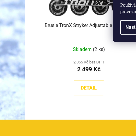
u
Používá
k
provozu
t
Brusle TronX Stryker Adjustable SR in-line
ů
Nast
Skladem
(2 ks)
2 065 Kč bez DPH
2 499 Kč
DETAIL
Z