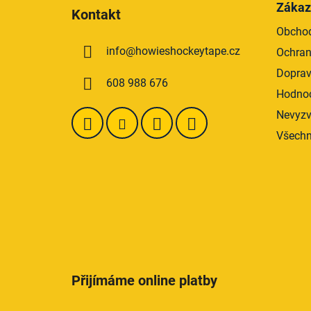
á
Zákaz
Kontakt
p
Obchod
a
info
@
howieshockeytape.cz
Ochran
t
í
Doprav
608 988 676
Hodnoc
Nevyzv
Všechn
Přijímáme online platby