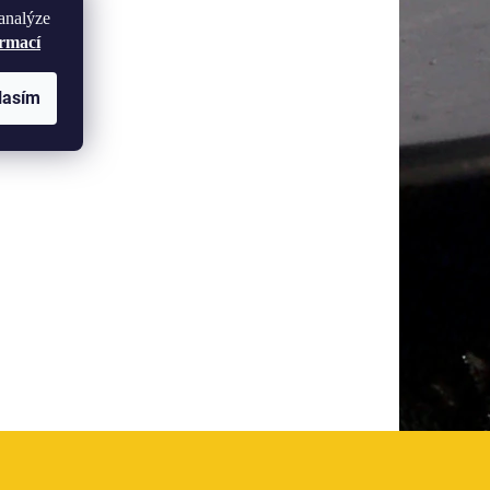
analýze
ormací
lasím