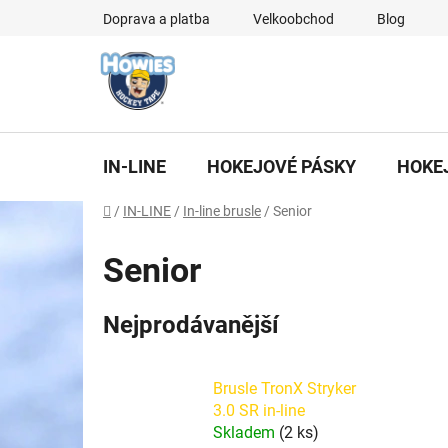
Přejít
Doprava a platba
Velkoobchod
Blog
na
obsah
IN-LINE
HOKEJOVÉ PÁSKY
HOKE
Domů
/
IN-LINE
/
In-line brusle
/
Senior
Senior
Nejprodávanější
Brusle TronX Stryker
3.0 SR in-line
Skladem
(2 ks)