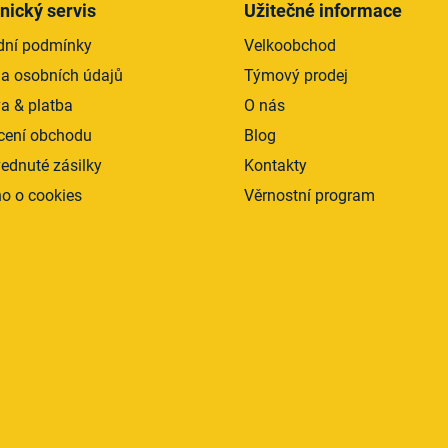
d
nický servis
Užitečné informace
a
ní podmínky
Velkoobchod
c
í
a osobních údajů
Týmový prodej
p
a & platba
O nás
r
ení obchodu
Blog
v
k
ednuté zásilky
Kontakty
y
o o cookies
Věrnostní program
v
ý
p
i
s
u