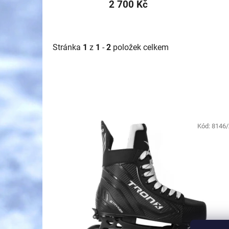
2 700 Kč
Stránka
1
z
1
-
2
položek celkem
V
ý
Kód:
8146
p
i
s
p
r
o
d