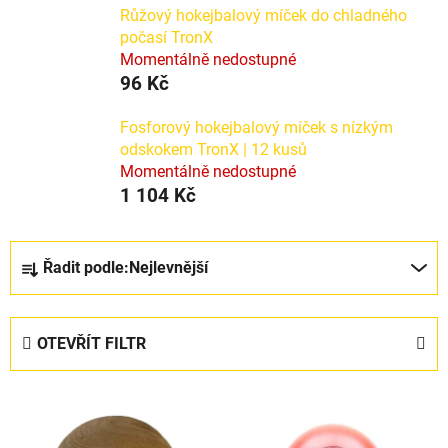
Růžový hokejbalový míček do chladného
počasí TronX
Momentálně nedostupné
96 Kč
Fosforový hokejbalový míček s nízkým
odskokem TronX | 12 kusů
Momentálně nedostupné
1 104 Kč
Ř
Řadit podle:
Nejlevnější
a
z
e
OTEVŘÍT FILTR
n
í
V
p
ý
r