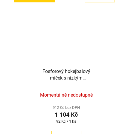
Fosforový hokejbalový
míček s nízkým
odskokem TronX | 12
kusů
Momentálně nedostupné
912 Kč bez DPH
1 104 Kč
Měrná
92 Kč / 1 ks
cena: