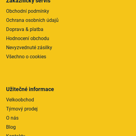
Zákaznický servis
p
i
Obchodní podmínky
s
Ochrana osobních údajů
u
Doprava & platba
Hodnocení obchodu
Nevyzvednuté zásilky
Všechno o cookies
Užitečné informace
Velkoobchod
Týmový prodej
O nás
Blog