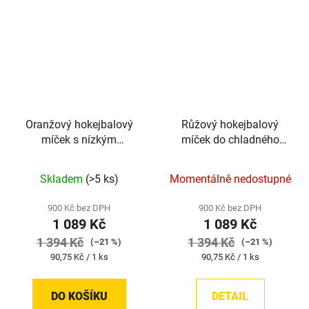
Oranžový hokejbalový
Růžový hokejbalový
míček s nízkým
míček do chladného
odskokem TronX | 12
počasí TronX | 12 kusů
kusů
Skladem
(>5 ks)
Momentálně nedostupné
900 Kč bez DPH
900 Kč bez DPH
1 089 Kč
1 089 Kč
1 394 Kč
1 394 Kč
(–21 %)
(–21 %)
Měrná
Měrná
90,75 Kč / 1 ks
90,75 Kč / 1 ks
cena:
cena:
DO KOŠÍKU
DETAIL