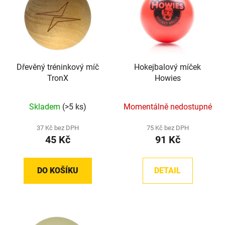
p
o
i
d
s
u
p
k
r
t
Dřevěný tréninkový míč
Hokejbalový míček
o
ů
TronX
Howies
d
u
Skladem
(>5 ks)
Momentálně nedostupné
k
t
37 Kč bez DPH
75 Kč bez DPH
ů
45 Kč
91 Kč
DO KOŠÍKU
DETAIL