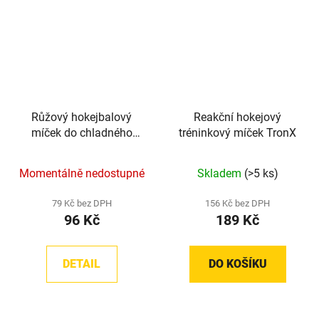
Růžový hokejbalový
Reakční hokejový
míček do chladného
tréninkový míček TronX
počasí TronX
Momentálně nedostupné
Skladem
(>5 ks)
79 Kč bez DPH
156 Kč bez DPH
96 Kč
189 Kč
DETAIL
DO KOŠÍKU