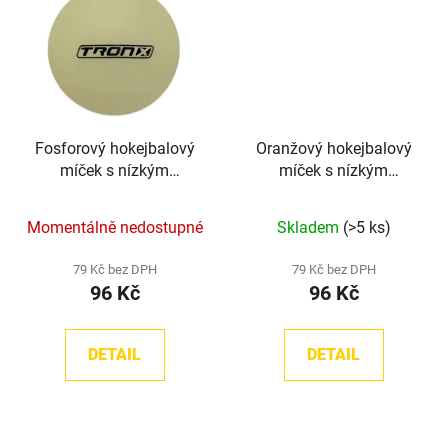
Fosforový hokejbalový
Oranžový hokejbalový
míček s nízkým
míček s nízkým
odskokem TronX
odskokem TronX
Momentálně nedostupné
Skladem
(>5 ks)
79 Kč bez DPH
79 Kč bez DPH
96 Kč
96 Kč
DETAIL
DETAIL