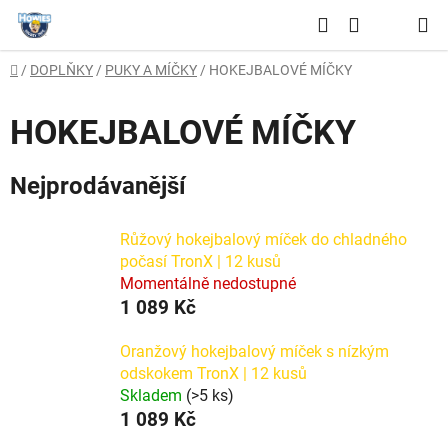
Přejít
Hledat
na
NÁKUPNÍ
obsah
Domů
/
DOPLŇKY
/
PUKY A MÍČKY
/
HOKEJBALOVÉ MÍČKY
KOŠÍK
HOKEJBALOVÉ MÍČKY
Nejprodávanější
Růžový hokejbalový míček do chladného
počasí TronX | 12 kusů
Momentálně nedostupné
1 089 Kč
Oranžový hokejbalový míček s nízkým
odskokem TronX | 12 kusů
Skladem
(>5 ks)
1 089 Kč