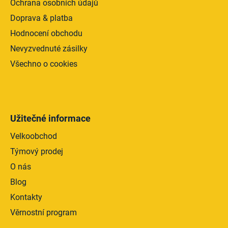
Ochrana osobních údajů
u
Doprava & platba
Hodnocení obchodu
Nevyzvednuté zásilky
Všechno o cookies
Užitečné informace
Velkoobchod
Týmový prodej
O nás
Blog
Kontakty
Věrnostní program