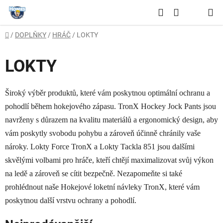
Přejít
Hledat
na
NÁKUPNÍ
obsah
Domů
/
DOPLŇKY
/
HRÁČ
/
LOKTY
KOŠÍK
LOKTY
Široký výběr produktů, které vám poskytnou optimální ochranu a
pohodlí během hokejového zápasu. TronX Hockey Jock Pants jsou
navrženy s důrazem na kvalitu materiálů a ergonomický design, aby
vám poskytly svobodu pohybu a zároveň účinně chránily vaše
nároky. Lokty Force TronX a Lokty Tackla 851 jsou dalšími
skvělými volbami pro hráče, kteří chtějí maximalizovat svůj výkon
na ledě a zároveň se cítit bezpečně. Nezapomeňte si také
prohlédnout naše Hokejové loketní návleky TronX, které vám
poskytnou další vrstvu ochrany a pohodlí.