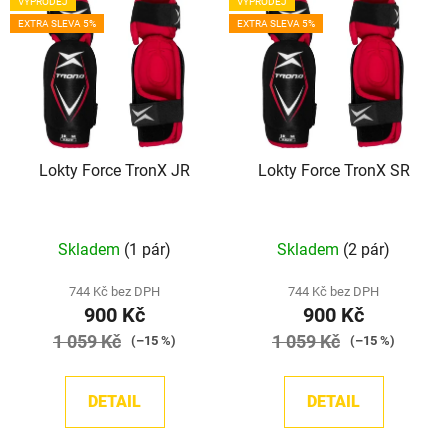
VÝPRODEJ
VÝPRODEJ
ý
r
EXTRA SLEVA 5%
EXTRA SLEVA 5%
p
o
i
d
s
u
p
k
r
t
Lokty Force TronX JR
Lokty Force TronX SR
o
ů
d
u
Skladem
(1 pár)
Skladem
(2 pár)
k
t
744 Kč bez DPH
744 Kč bez DPH
ů
900 Kč
900 Kč
1 059 Kč
1 059 Kč
(–15 %)
(–15 %)
DETAIL
DETAIL