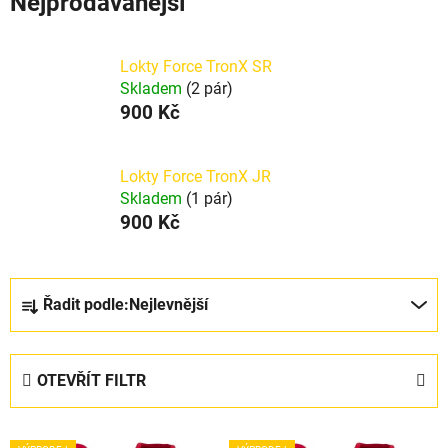
Nejprodávanější
Lokty Force TronX SR
Skladem
(2 pár)
900 Kč
Lokty Force TronX JR
Skladem
(1 pár)
900 Kč
Ř
Řadit podle:
Nejlevnější
a
z
e
OTEVŘÍT FILTR
n
í
V
p