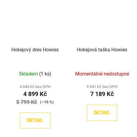
Hokejový dres Howies
Hokejová taška Howies
Průměrné
Průměrné
Skladem
(1 ks)
Momentálně nedostupné
hodnocení
hodnocení
produktu
produktu
4 049 Kč bez DPH
5 941 Kč bez DPH
4 899 Kč
7 189 Kč
je
je
5 799 Kč
5,0
5,0
(–15 %)
z
z
DETAIL
5
5
DETAIL
hvězdiček.
hvězdiček.