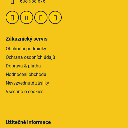
y
608 988 676
v
ý
p
i
s
u
Zákaznický servis
Obchodní podmínky
Ochrana osobních údajů
Doprava & platba
Hodnocení obchodu
Nevyzvednuté zásilky
Všechno o cookies
Užitečné informace