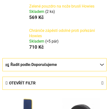
Zelené pouzdro na nože bruslí Howies
Skladem
(2 ks)
569 Kč
Chrániče zápěstí odolné proti pořezání
Howies
Skladem
(>5 pár)
710 Kč
Ř
Řadit podle:
Doporučujeme
a
z
e
OTEVŘÍT FILTR
n
í
V
p
ý
r