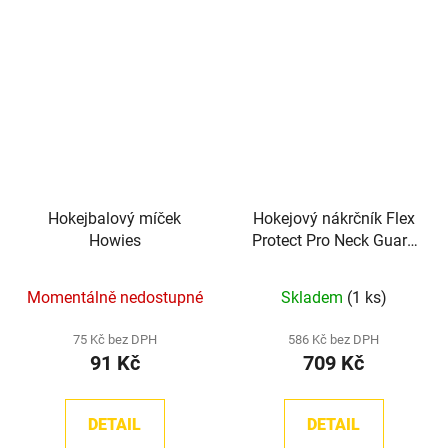
hvězdiček.
Hokejbalový míček
Hokejový nákrčník Flex
Howies
Protect Pro Neck Guard
Howies
Momentálně nedostupné
Skladem
(1 ks)
75 Kč bez DPH
586 Kč bez DPH
91 Kč
709 Kč
DETAIL
DETAIL