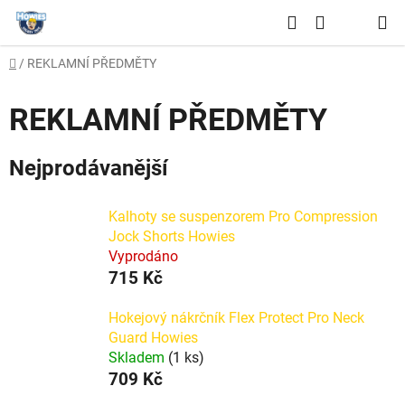
Přejít
Hledat
na
NÁKUPNÍ
obsah
Domů
/
REKLAMNÍ PŘEDMĚTY
KOŠÍK
REKLAMNÍ PŘEDMĚTY
Nejprodávanější
Kalhoty se suspenzorem Pro Compression
Jock Shorts Howies
Vyprodáno
715 Kč
Hokejový nákrčník Flex Protect Pro Neck
Guard Howies
Skladem
(1 ks)
709 Kč