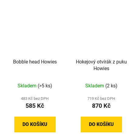
Bobble head Howies
Hokejový otvírák z puku
Howies
Průměrné
Skladem
(>5 ks)
Skladem
(2 ks)
hodnocení
produktu
483 Kč bez DPH
719 Kč bez DPH
585 Kč
870 Kč
je
5,0
z
DO KOŠÍKU
DO KOŠÍKU
5