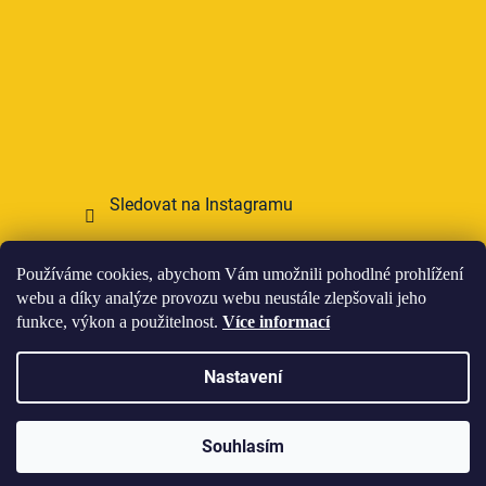
Sledovat na Instagramu
Přijímáme online platby
Používáme cookies, abychom Vám umožnili pohodlné prohlížení
webu a díky analýze provozu webu neustále zlepšovali jeho
funkce, výkon a použitelnost.
Více informací
Nastavení
Vytvořil Shoptet
Souhlasím
Copyright 2026
HOWIES
. Všechna práva vyhrazena.
Upravit nastavení cookies