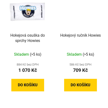
Hokejová osuška do
Hokejový ručník Howies
sprchy Howies
Průměrné
Průměrné
Skladem
(>5 ks)
Skladem
(>5 ks)
hodnocení
hodnocení
produktu
produktu
884 Kč bez DPH
586 Kč bez DPH
1 070 Kč
709 Kč
je
je
5,0
5,0
z
z
DO KOŠÍKU
DO KOŠÍKU
5
5
hvězdiček.
hvězdiček.