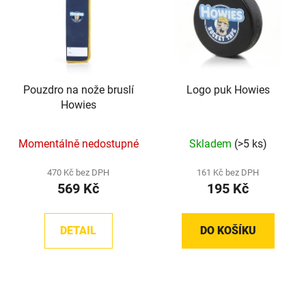
p
o
i
d
s
u
p
k
r
t
Pouzdro na nože bruslí
Logo puk Howies
o
ů
Howies
d
u
Momentálně nedostupné
Skladem
(>5 ks)
k
t
470 Kč bez DPH
161 Kč bez DPH
ů
569 Kč
195 Kč
DETAIL
DO KOŠÍKU