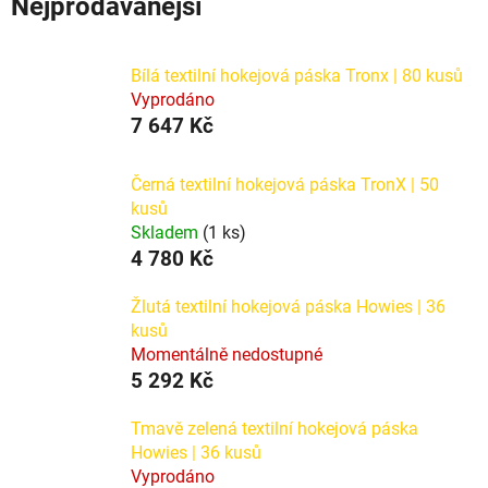
Nejprodávanější
Bílá textilní hokejová páska Tronx | 80 kusů
Vyprodáno
7 647 Kč
Černá textilní hokejová páska TronX | 50
kusů
Skladem
(1 ks)
4 780 Kč
Žlutá textilní hokejová páska Howies | 36
kusů
Momentálně nedostupné
5 292 Kč
Tmavě zelená textilní hokejová páska
Howies | 36 kusů
Vyprodáno