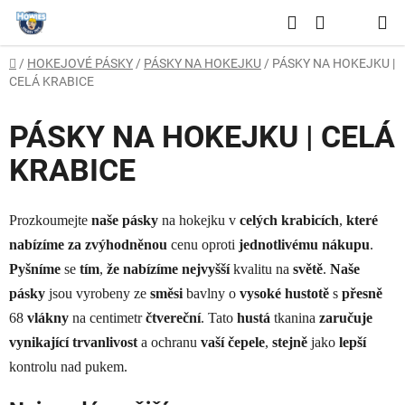
Přejít
Hledat
na
NÁKUPNÍ
obsah
Domů
/
HOKEJOVÉ PÁSKY
/
PÁSKY NA HOKEJKU
/
PÁSKY NA HOKEJKU |
KOŠÍK
CELÁ KRABICE
PÁSKY NA HOKEJKU | CELÁ
KRABICE
Prozkoumejte
naše pásky
na hokejku v
celých krabicích
,
které
nabízíme za zvýhodněnou
cenu oproti
jednotlivému nákupu
.
Pyšníme
se
tím
,
že nabízíme nejvyšší
kvalitu na
světě
.
Naše
pásky
jsou vyrobeny ze
směsi
bavlny o
vysoké hustotě
s
přesně
68
vlákny
na centimetr
čtvereční
. Tato
hustá
tkanina
zaručuje
vynikající trvanlivost
a ochranu
vaší čepele
,
stejně
jako
lepší
kontrolu nad pukem.