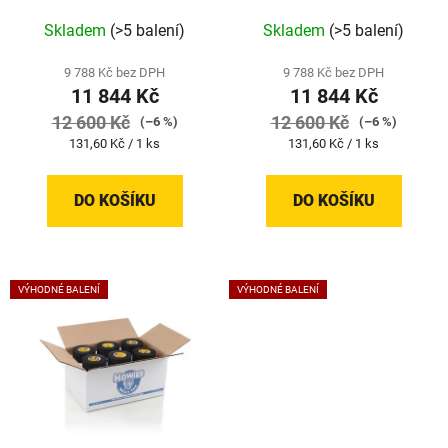
u
Skladem
(>5 balení)
Skladem
(>5 balení)
k
t
9 788 Kč bez DPH
9 788 Kč bez DPH
ů
11 844 Kč
11 844 Kč
12 600 Kč
12 600 Kč
(–6 %)
(–6 %)
Měrná
Měrná
131,60 Kč / 1 ks
131,60 Kč / 1 ks
cena:
cena:
DO KOŠÍKU
DO KOŠÍKU
VÝHODNÉ BALENÍ
VÝHODNÉ BALENÍ