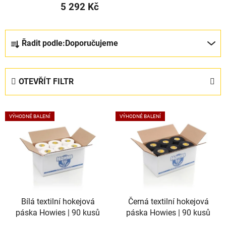
5 292 Kč
Ř
Řadit podle:
Doporučujeme
a
z
e
OTEVŘÍT FILTR
n
í
V
p
VÝHODNÉ BALENÍ
VÝHODNÉ BALENÍ
ý
r
p
o
i
d
s
u
p
k
r
t
Bílá textilní hokejová
Černá textilní hokejová
o
ů
páska Howies | 90 kusů
páska Howies | 90 kusů
d