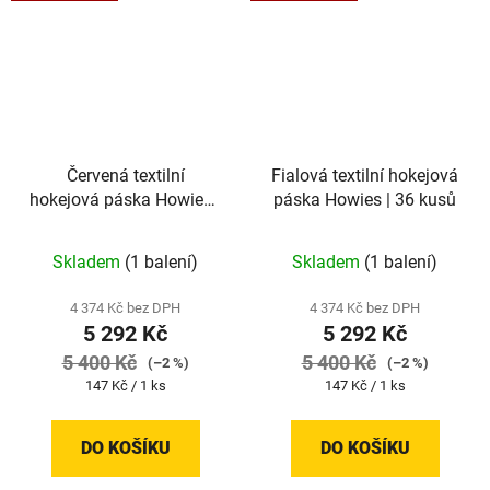
Červená textilní
Fialová textilní hokejová
hokejová páska Howies |
páska Howies | 36 kusů
36 kusů
Skladem
(1 balení)
Skladem
(1 balení)
4 374 Kč bez DPH
4 374 Kč bez DPH
5 292 Kč
5 292 Kč
5 400 Kč
5 400 Kč
(–2 %)
(–2 %)
Měrná
Měrná
147 Kč / 1 ks
147 Kč / 1 ks
cena:
cena:
DO KOŠÍKU
DO KOŠÍKU