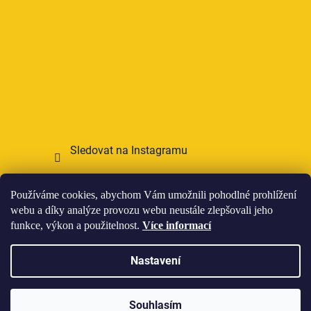
Sledovat na Instagramu
Přijímáme online platby
Používáme cookies, abychom Vám umožnili pohodlné prohlížení
webu a díky analýze provozu webu neustále zlepšovali jeho
funkce, výkon a použitelnost.
Více informací
Nastavení
Vytvořil Shoptet
Souhlasím
Copyright 2026
HOWIES
. Všechna práva vyhrazena.