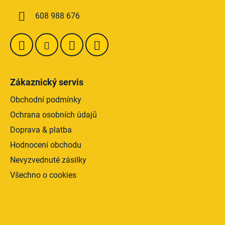
k
í
y
608 988 676
v
ý
p
i
s
u
Zákaznický servis
Obchodní podmínky
Ochrana osobních údajů
Doprava & platba
Hodnocení obchodu
Nevyzvednuté zásilky
Všechno o cookies