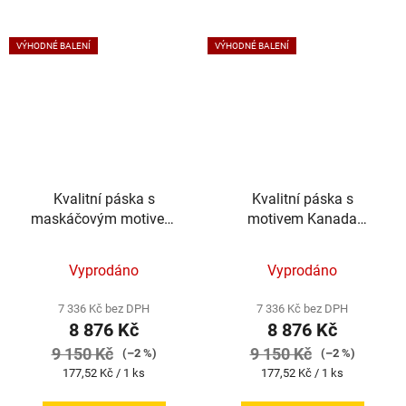
VÝHODNÉ BALENÍ
VÝHODNÉ BALENÍ
Kvalitní páska s
Kvalitní páska s
maskáčovým motivem
motivem Kanada
Howies | 50 kusů
Howies | 50 kusů
Vyprodáno
Vyprodáno
7 336 Kč bez DPH
7 336 Kč bez DPH
8 876 Kč
8 876 Kč
9 150 Kč
9 150 Kč
(–2 %)
(–2 %)
Měrná
Měrná
177,52 Kč / 1 ks
177,52 Kč / 1 ks
cena:
cena: