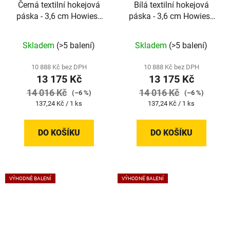
Černá textilní hokejová
Bílá textilní hokejová
páska - 3,6 cm Howies |
páska - 3,6 cm Howies |
96 kusů
96 kusů
Skladem
(>5 balení)
Skladem
(>5 balení)
10 888 Kč bez DPH
10 888 Kč bez DPH
13 175 Kč
13 175 Kč
14 016 Kč
14 016 Kč
(–6 %)
(–6 %)
Měrná
Měrná
137,24 Kč / 1 ks
137,24 Kč / 1 ks
cena:
cena:
DO KOŠÍKU
DO KOŠÍKU
VÝHODNÉ BALENÍ
VÝHODNÉ BALENÍ