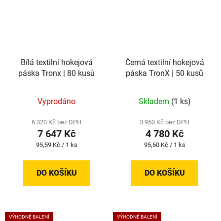
Bílá textilní hokejová
Černá textilní hokejová
páska Tronx | 80 kusů
páska TronX | 50 kusů
Vyprodáno
Skladem
(1 ks)
6 320 Kč bez DPH
3 950 Kč bez DPH
7 647 Kč
4 780 Kč
Měrná
Měrná
95,59 Kč / 1 ks
95,60 Kč / 1 ks
cena:
cena:
DO KOŠÍKU
DO KOŠÍKU
VÝHODNÉ BALENÍ
VÝHODNÉ BALENÍ