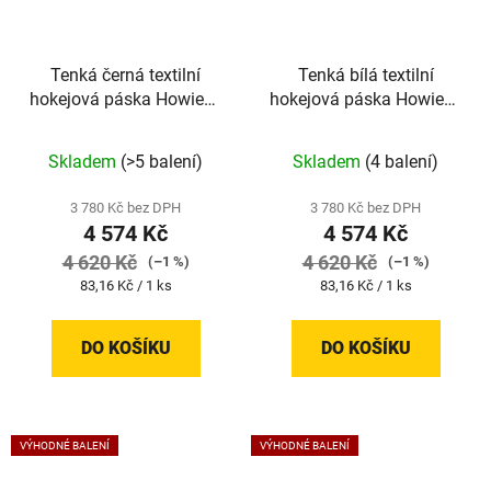
Tenká černá textilní
Tenká bílá textilní
hokejová páska Howies |
hokejová páska Howies |
55 kusů
55 kusů
Skladem
(>5 balení)
Skladem
(4 balení)
3 780 Kč bez DPH
3 780 Kč bez DPH
4 574 Kč
4 574 Kč
4 620 Kč
4 620 Kč
(–1 %)
(–1 %)
Měrná
Měrná
83,16 Kč / 1 ks
83,16 Kč / 1 ks
cena:
cena:
DO KOŠÍKU
DO KOŠÍKU
VÝHODNÉ BALENÍ
VÝHODNÉ BALENÍ