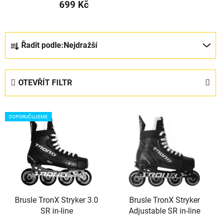
699 Kč
Ř
Řadit podle:
Nejdražší
a
z
e
OTEVŘÍT FILTR
n
í
V
p
DOPORUČUJEME
ý
r
p
o
i
d
s
u
p
k
r
t
Brusle TronX Stryker 3.0
Brusle TronX Stryker
o
ů
SR in-line
Adjustable SR in-line
d