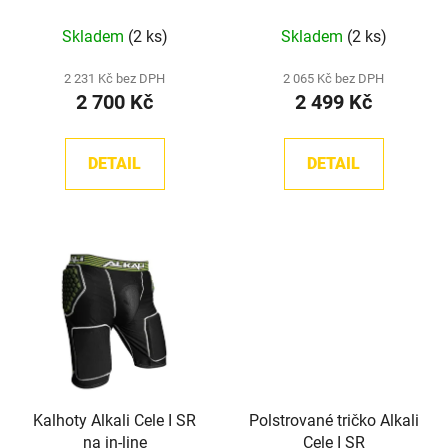
u
Skladem
(2 ks)
Skladem
(2 ks)
k
t
2 231 Kč bez DPH
2 065 Kč bez DPH
ů
2 700 Kč
2 499 Kč
DETAIL
DETAIL
Kalhoty Alkali Cele I SR
Polstrované tričko Alkali
na in-line
Cele I SR