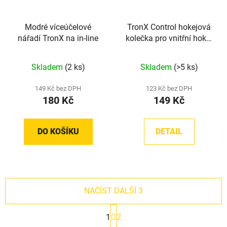
Modré víceúčelové
TronX Control hokejová
nářadí TronX na in-line
kolečka pro vnitřní hokej
76A
Skladem
(2 ks)
Skladem
(>5 ks)
149 Kč bez DPH
123 Kč bez DPH
180 Kč
149 Kč
DO KOŠÍKU
DETAIL
NAČÍST DALŠÍ 3
S
1
2
t