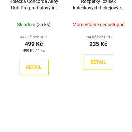
Kolečka Concorde Alloy
Rozpěrky ložisek
Hub Pro pro halový in-
kolečkových hokejových
line hokej 76A
bruslí TronX
8 kusů v
balení
Skladem
(>5 ks)
Momentálně nedostupné
412 Kč bez DPH
194 Kč bez DPH
499 Kč
235 Kč
Měrná
499 Kč / 1 ks
cena:
DETAIL
DETAIL