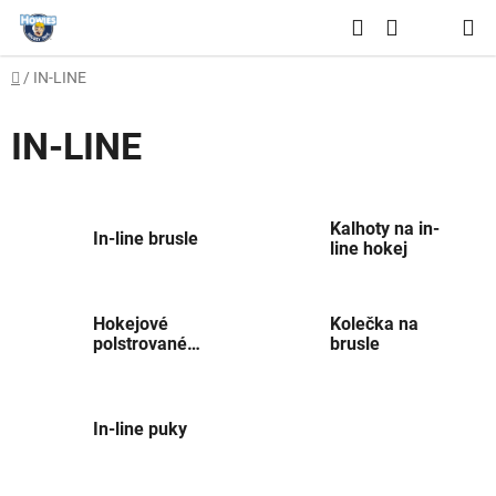
Přejít
Hledat
na
NÁKUPNÍ
obsah
Domů
/
IN-LINE
KOŠÍK
IN-LINE
Kalhoty na in-
In-line brusle
line hokej
Hokejové
Kolečka na
polstrované
brusle
trička
In-line puky