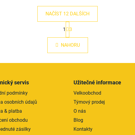
NAČÍST 12 DALŠÍCH
S
1
3
t
O
r
v
á
l
NAHORU
n
á
k
d
o
v
a
á
c
n
í
í
nický servis
Užitečné informace
p
r
ní podmínky
Velkoobchod
v
a osobních údajů
Týmový prodej
k
a & platba
O nás
y
v
ení obchodu
Blog
ý
ednuté zásilky
Kontakty
p