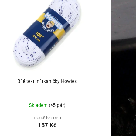
o
d
u
k
t
ů
Bílé textilní tkaničky Howies
Průměrné
Skladem
(>5 pár)
hodnocení
produktu
130 Kč bez DPH
157 Kč
je
5,0