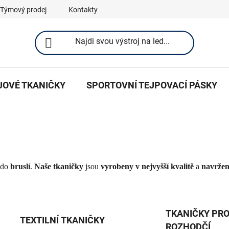
Týmový prodej
Kontakty
JOVÉ TKANIČKY
SPORTOVNÍ TEJPOVACÍ PÁSKY
do
bruslí
.
Naše tkaničky
jsou
vyrobeny v nejvyšší kvalitě
a
navrže
TKANIČKY PR
TEXTILNÍ TKANIČKY
ROZHODČÍ