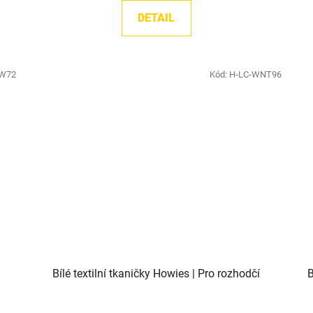
DETAIL
-W72
Kód:
H-LC-WNT96
Bílé textilní tkaničky Howies | Pro rozhodčí
B