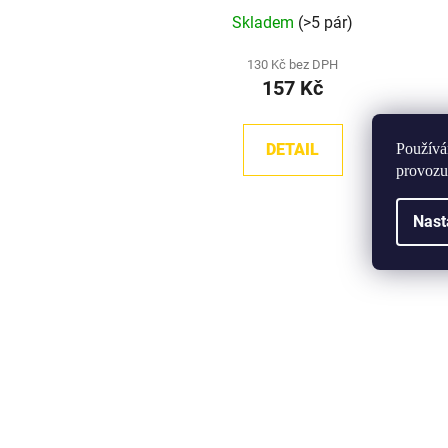
Průměrné
Skladem
(>5 pár)
hodnocení
produktu
130 Kč bez DPH
157 Kč
je
5,0
z
Používá
DETAIL
5
provozu
hvězdiček.
Nast
Kód:
H-LC-