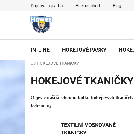
Přejít
Doprava a platba
Velkoobchod
Blog
na
obsah
IN-LINE
HOKEJOVÉ PÁSKY
HOKE
Domů
/
HOKEJOVÉ TKANIČKY
HOKEJOVÉ TKANIČKY
Objevte
naši širokou nabídku hokejových tkaniček
během
hry.
TEXTILNÍ VOSKOVANÉ
TKANIČKY