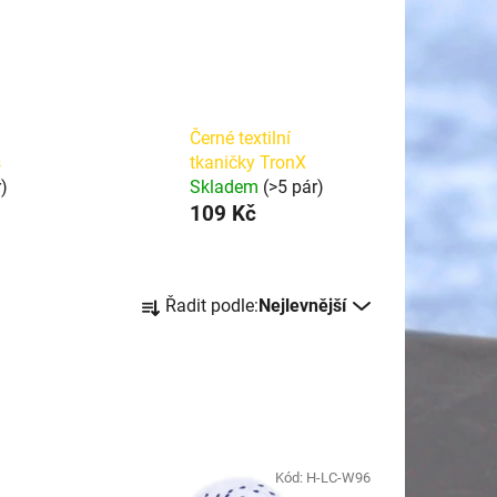
Černé textilní
s
tkaničky TronX
r)
Skladem
(>5 pár)
109 Kč
Ř
Řadit podle:
Nejlevnější
a
z
e
n
í
p
Kód:
H-LC-W96
r