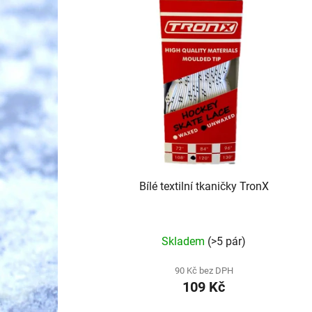
p
i
s
p
r
o
d
u
k
t
Bílé textilní tkaničky TronX
ů
Skladem
(>5 pár)
90 Kč bez DPH
109 Kč