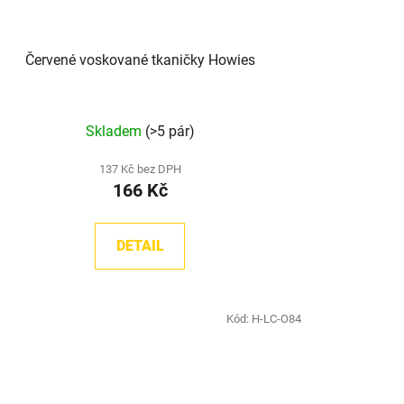
Červené voskované tkaničky Howies
Průměrné
Skladem
(>5 pár)
hodnocení
produktu
137 Kč bez DPH
166 Kč
je
5,0
z
DETAIL
5
hvězdiček.
Kód:
H-LC-O84