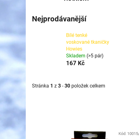
Nejprodávanější
Bílé tenké
voskované tkaničky
Howies
Skladem
(>5 pár)
167 Kč
Stránka
1
z
3
-
30
položek celkem
V
ý
Kód:
10015