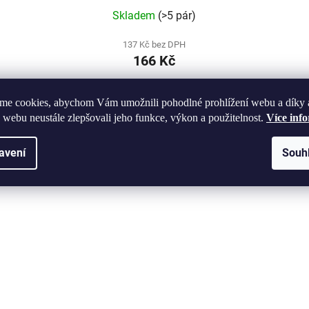
Skladem
(>5 pár)
137 Kč bez DPH
166 Kč
me cookies, abychom Vám umožnili pohodlné prohlížení webu a díky 
DETAIL
 webu neustále zlepšovali jeho funkce, výkon a použitelnost.
Více inf
avení
Souh
CA84
Kód:
H-LC-R84