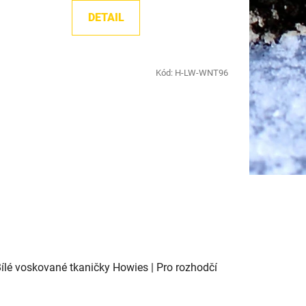
z
DETAIL
5
hvězdiček.
Kód:
H-LW-WNT96
ílé voskované tkaničky Howies | Pro rozhodčí