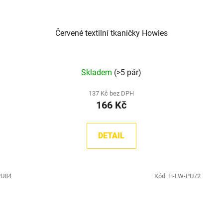
Červené textilní tkaničky Howies
Průměrné
Skladem
(>5 pár)
hodnocení
produktu
137 Kč bez DPH
166 Kč
je
5,0
z
DETAIL
5
hvězdiček.
PU84
Kód:
H-LW-PU72