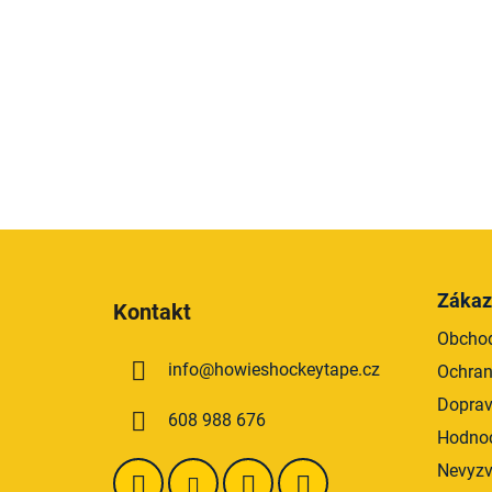
Z
á
Zákaz
Kontakt
p
Obchod
a
info
@
howieshockeytape.cz
Ochran
t
í
Doprav
608 988 676
Hodnoc
Nevyzv