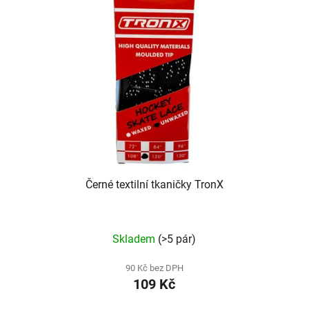
Černé textilní tkaničky TronX
Skladem
(>5 pár)
90 Kč bez DPH
109 Kč