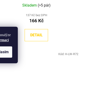
Skladem
(>5 pár)
137 Kč bez DPH
166 Kč
analýze
DETAIL
ormací
lasím
Kód:
H-LW-R72