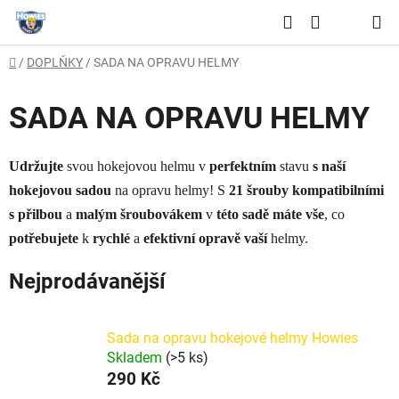
Přejít
Hledat
na
NÁKUPNÍ
obsah
Domů
/
DOPLŇKY
/
SADA NA OPRAVU HELMY
KOŠÍK
SADA NA OPRAVU HELMY
Udržujte
svou hokejovou helmu v
perfektním
stavu
s naší
hokejovou sadou
na opravu helmy! S
21 šrouby kompatibilními
s přilbou
a
malým šroubovákem
v
této sadě máte vše
, co
potřebujete
k
rychlé
a
efektivní opravě vaší
helmy.
Nejprodávanější
Sada na opravu hokejové helmy Howies
Skladem
(>5 ks)
290 Kč