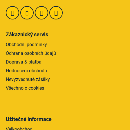
v
k
y
v
ý
Zákaznický servis
p
i
Obchodní podmínky
s
Ochrana osobních údajů
u
Doprava & platba
Hodnocení obchodu
Nevyzvednuté zásilky
Všechno o cookies
Užitečné informace
Velkoobchod