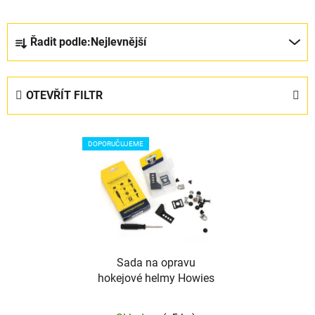
Ř
Řadit podle:
Nejlevnější
a
z
e
OTEVŘÍT FILTR
n
í
V
p
DOPORUČUJEME
ý
r
p
o
i
d
s
u
p
k
r
t
Sada na opravu
o
ů
hokejové helmy Howies
d
u
Průměrné