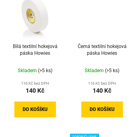
Bílá textilní hokejová
Černá textilní hokejová
páska Howies
páska Howies
Průměrné
Průměrné
Skladem
(>5 ks)
Skladem
(>5 ks)
hodnocení
hodnocení
produktu
produktu
116 Kč bez DPH
116 Kč bez DPH
140 Kč
140 Kč
je
je
5,0
5,0
z
z
DO KOŠÍKU
DO KOŠÍKU
5
5
hvězdiček.
hvězdiček.
DOPORUČUJEME