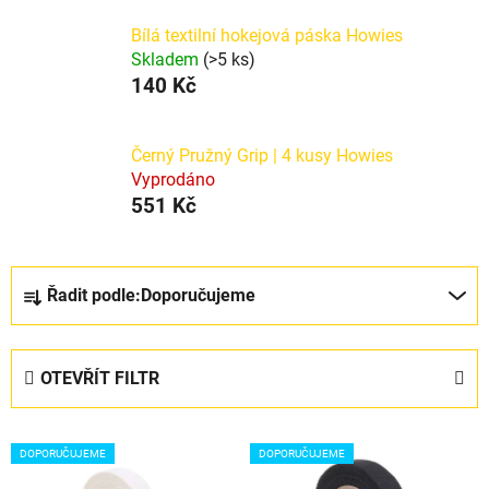
Bílá textilní hokejová páska Howies
Skladem
(>5 ks)
140 Kč
Černý Pružný Grip | 4 kusy Howies
Vyprodáno
551 Kč
Ř
Řadit podle:
Doporučujeme
a
z
e
OTEVŘÍT FILTR
n
í
V
p
DOPORUČUJEME
DOPORUČUJEME
ý
r