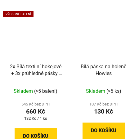
hvězdiček.
VÝHODNÉ BALENÍ
2x Bílá textilní hokejové
Bílá páska na holeně
+ 3x průhledné pásky -
Howies
Balení Howies
Skladem
(>5 balení)
Skladem
(>5 ks)
545 Kč bez DPH
107 Kč bez DPH
660 Kč
130 Kč
Měrná
132 Kč / 1 ks
cena:
DO KOŠÍKU
DO KOŠÍKU