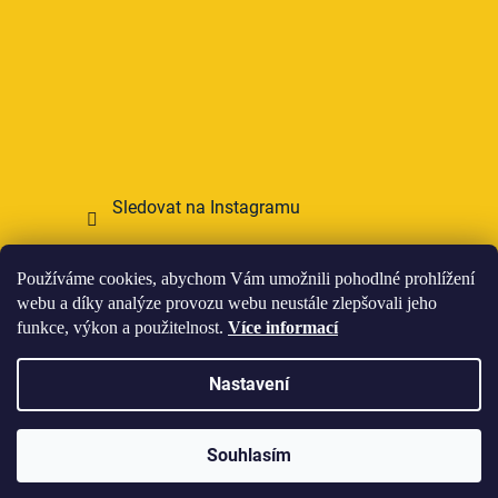
Sledovat na Instagramu
Přijímáme online platby
Používáme cookies, abychom Vám umožnili pohodlné prohlížení
webu a díky analýze provozu webu neustále zlepšovali jeho
funkce, výkon a použitelnost.
Více informací
Nastavení
Vytvořil Shoptet
Souhlasím
Copyright 2026
HOWIES
. Všechna práva vyhrazena.
Upravit nastavení cookies