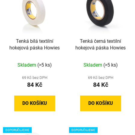
p
o
i
d
s
u
p
k
r
t
Tenká bílá textilní
Tenká černá textilní
o
ů
hokejová páska Howies
hokejová páska Howies
d
u
Průměrné
Skladem
(>5 ks)
Skladem
(>5 ks)
k
hodnocení
t
produktu
69 Kč bez DPH
69 Kč bez DPH
ů
84 Kč
84 Kč
je
5,0
z
DO KOŠÍKU
DO KOŠÍKU
5
hvězdiček.
DOPORUČUJEME
DOPORUČUJEME