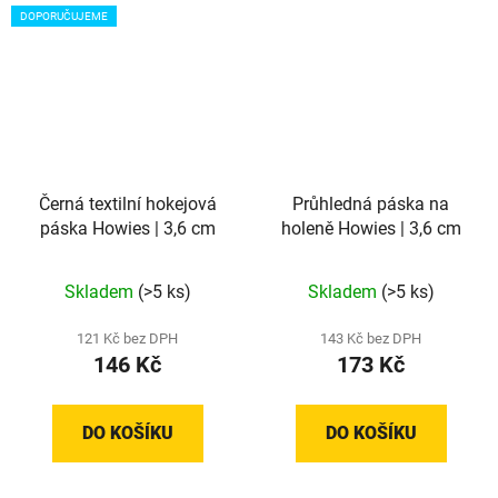
DOPORUČUJEME
Černá textilní hokejová
Průhledná páska na
páska Howies | 3,6 cm
holeně Howies | 3,6 cm
Průměrné
Průměrné
Skladem
(>5 ks)
Skladem
(>5 ks)
hodnocení
hodnocení
produktu
produktu
121 Kč bez DPH
143 Kč bez DPH
146 Kč
173 Kč
je
je
5,0
5,0
z
z
DO KOŠÍKU
DO KOŠÍKU
5
5
hvězdiček.
hvězdiček.