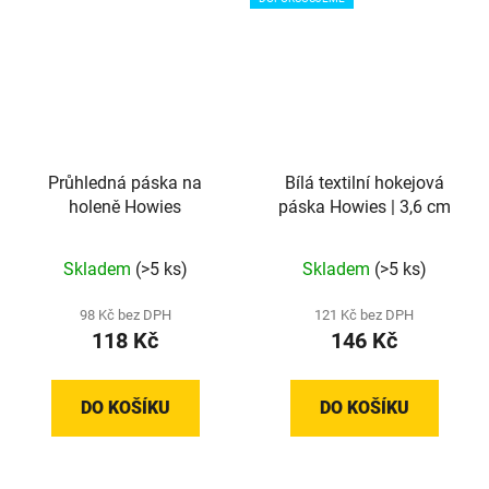
Průhledná páska na
Bílá textilní hokejová
holeně Howies
páska Howies | 3,6 cm
Průměrné
Průměrné
Skladem
(>5 ks)
Skladem
(>5 ks)
hodnocení
hodnocení
produktu
produktu
98 Kč bez DPH
121 Kč bez DPH
118 Kč
146 Kč
je
je
5,0
5,0
z
z
DO KOŠÍKU
DO KOŠÍKU
5
5
hvězdiček.
hvězdiček.