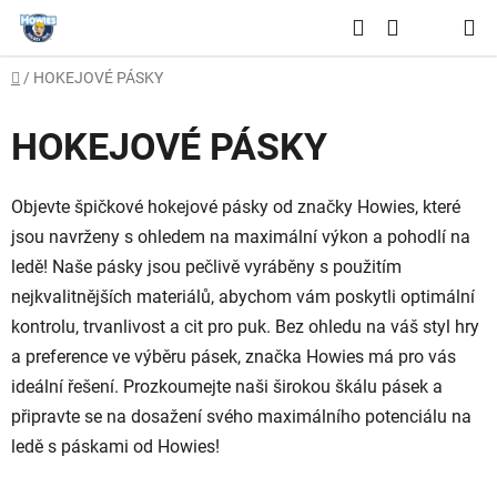
Přejít
Hledat
na
NÁKUPNÍ
obsah
Domů
/
HOKEJOVÉ PÁSKY
KOŠÍK
HOKEJOVÉ PÁSKY
Objevte špičkové hokejové pásky od značky Howies, které
jsou navrženy s ohledem na maximální výkon a pohodlí na
ledě! Naše pásky jsou pečlivě vyráběny s použitím
nejkvalitnějších materiálů, abychom vám poskytli optimální
kontrolu, trvanlivost a cit pro puk. Bez ohledu na váš styl hry
a preference ve výběru pásek, značka Howies má pro vás
ideální řešení. Prozkoumejte naši širokou škálu pásek a
připravte se na dosažení svého maximálního potenciálu na
ledě s páskami od Howies!