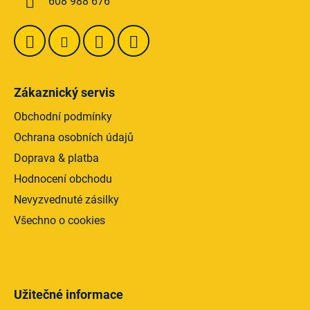
608 988 676
v
ý
p
i
s
u
Zákaznický servis
Obchodní podmínky
Ochrana osobních údajů
Doprava & platba
Hodnocení obchodu
Nevyzvednuté zásilky
Všechno o cookies
Užitečné informace