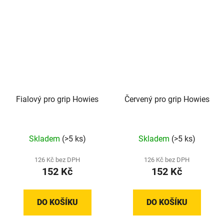
Fialový pro grip Howies
Červený pro grip Howies
Průměrné
Skladem
(>5 ks)
Skladem
(>5 ks)
hodnocení
produktu
126 Kč bez DPH
126 Kč bez DPH
152 Kč
152 Kč
je
3,0
z
DO KOŠÍKU
DO KOŠÍKU
5