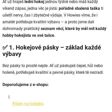
Ať už hraješ
lední hokej
jednou týdně nebo máš každý
víkend zápas, jedna věc je jistá:
pořádně sbalená taška
ti
ušetří nervy, čas i zbytečné výdaje. V Howies víme, že i
amatér potřebuje kvalitní výbavu – a proto jsme dali
dohromady praktický
seznam věcí, které by měl mít každý
hobby hokejista ve své tašce
.
✅ 1. Hokejové pásky – základ každé
výbavy
Bez pásky to prostě nejde. Ať už páskuješ čepel, hůl nebo
holeně, potřebuješ kvalitní a pevné pásky, které tě nezradí.
Doporučujeme z e-shopu:
Pásky na hokejku