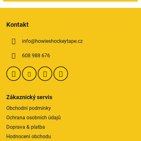
Z
á
Kontakt
p
a
info
@
howieshockeytape.cz
t
í
608 988 676
Zákaznický servis
Obchodní podmínky
Ochrana osobních údajů
Doprava & platba
Hodnocení obchodu