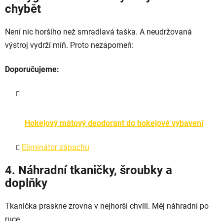
chybět
Není nic horšího než smradlavá taška. A neudržovaná
výstroj vydrží míň. Proto nezapomeň:
Doporučujeme:
Hokejový mátový deodorant do hokejové vybavení
Eliminátor zápachu
4. Náhradní tkaničky, šroubky a
doplňky
Tkanička praskne zrovna v nejhorší chvíli. Měj náhradní po
ruce.