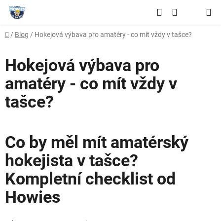
Přejít
Hledat
na
NÁKUPNÍ
obsah
Domů
/
Blog
/
Hokejová výbava pro amatéry - co mít vždy v tašce?
KOŠÍK
Hokejová výbava pro
amatéry - co mít vždy v
tašce?
Co by měl mít amatérský
hokejista v tašce?
Kompletní checklist od
Howies