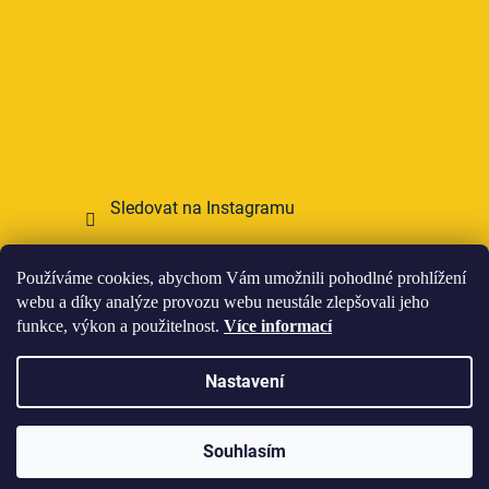
Sledovat na Instagramu
Přijímáme online platby
Používáme cookies, abychom Vám umožnili pohodlné prohlížení
webu a díky analýze provozu webu neustále zlepšovali jeho
funkce, výkon a použitelnost.
Více informací
Nastavení
Vytvořil Shoptet
Souhlasím
Copyright 2026
HOWIES
. Všechna práva vyhrazena.
Upravit nastavení cookies