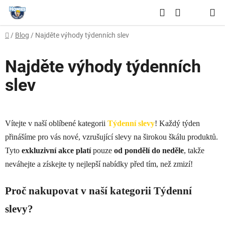
Přejít
Hledat
na
NÁKUPNÍ
obsah
Domů
/
Blog
/
Najděte výhody týdenních slev
KOŠÍK
Najděte výhody týdenních
slev
Vítejte v naší oblíbené kategorii
Týdenní slevy
! Každý týden
přinášíme pro vás nové, vzrušující slevy na širokou škálu produktů.
Tyto
exkluzivní
akce
platí
pouze
od pondělí do neděle
, takže
neváhejte a získejte ty nejlepší nabídky před tím, než zmizí!
Proč nakupovat v naší kategorii Týdenní
slevy?