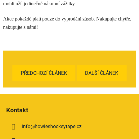
mohli užít jedinečné nákupní zážitky.
Akce pokaždé platí pouze do vyprodání zásob. Nakupujte chytře,
nakupujte s námi!
PŘEDCHOZÍ ČLÁNEK
DALŠÍ ČLÁNEK
Z
á
Kontakt
p
a
info
@
howieshockeytape.cz
t
í