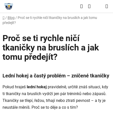
Přejít
Hledat
na
NÁKUPNÍ
obsah
Domů
/
Blog
/
Proč se ti rychle ničí tkaničky na bruslích a jak tomu
KOŠÍK
předejít?
Proč se ti rychle ničí
tkaničky na bruslích a jak
tomu předejít?
Lední hokej a častý problém – zničené tkaničky
Pokud hraješ
lední hokej
pravidelně, určitě znáš situaci, kdy
ti tkaničky na bruslích vydrží jen pár tréninků nebo zápasů.
Tkaničky se třepí, řežou, trhají nebo ztratí pevnost – a ty je
neustále měníš. Proč se to děje a co s tím?