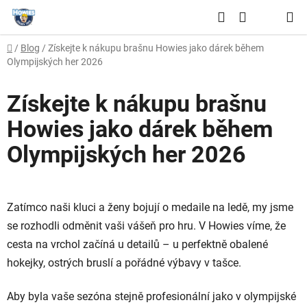
Přejít
Hledat
na
NÁKUPNÍ
obsah
Domů
/
Blog
/
Získejte k nákupu brašnu Howies jako dárek během
KOŠÍK
Olympijských her 2026
Získejte k nákupu brašnu
Howies jako dárek během
Olympijských her 2026
Zatímco naši kluci a ženy bojují o medaile na ledě, my jsme
se rozhodli odměnit vaši vášeň pro hru. V Howies víme, že
cesta na vrchol začíná u detailů – u perfektně obalené
hokejky, ostrých bruslí a pořádné výbavy v tašce.
Aby byla vaše sezóna stejně profesionální jako v olympijské