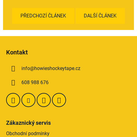
PŘEDCHOZÍ ČLÁNEK
DALŠÍ ČLÁNEK
Z
á
Kontakt
p
a
info
@
howieshockeytape.cz
t
í
608 988 676
Zákaznický servis
Obchodní podmínky