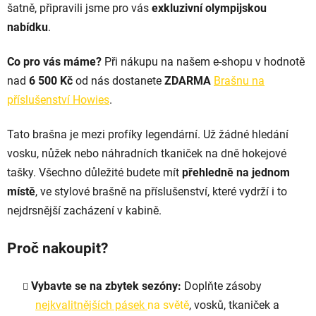
šatně, připravili jsme pro vás
exkluzivní olympijskou
nabídku
.
Co pro vás máme?
Při nákupu na našem e-shopu v hodnotě
nad
6 500 Kč
od nás dostanete
ZDARMA
Brašnu na
příslušenství Howies
.
Tato brašna je mezi profíky legendární. Už žádné hledání
vosku, nůžek nebo náhradních tkaniček na dně hokejové
tašky. Všechno důležité budete mít
přehledně na jednom
místě
, ve stylové brašně na příslušenství, které vydrží i to
nejdrsnější zacházení v kabině.
Proč nakoupit?
Vybavte se na zbytek sezóny:
Doplňte zásoby
nejkvalitnějších pásek
na světě
, vosků, tkaniček a