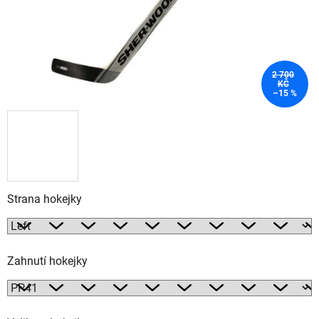
2 700
KČ
–15 %
Strana hokejky
Zahnutí hokejky