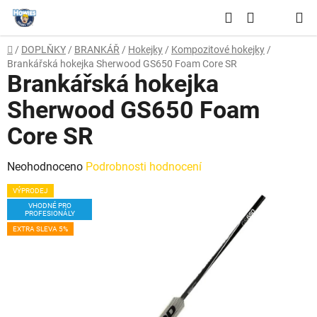
Přejít
Hledat
na
NÁKUPNÍ
obsah
Domů
/
DOPLŇKY
/
BRANKÁŘ
/
Hokejky
/
Kompozitové hokejky
/
KOŠÍK
Brankářská hokejka Sherwood GS650 Foam Core SR
Brankářská hokejka
Sherwood GS650 Foam
Core SR
Průměrné
Neohodnoceno
Podrobnosti hodnocení
hodnocení
VÝPRODEJ
produktu
VHODNÉ PRO
PROFESIONÁLY
je
EXTRA SLEVA 5%
0,0
z
5
hvězdiček.