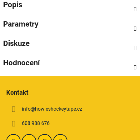
Popis
Parametry
Diskuze
Hodnocení
Z
á
Kontakt
p
a
info
@
howieshockeytape.cz
t
í
608 988 676