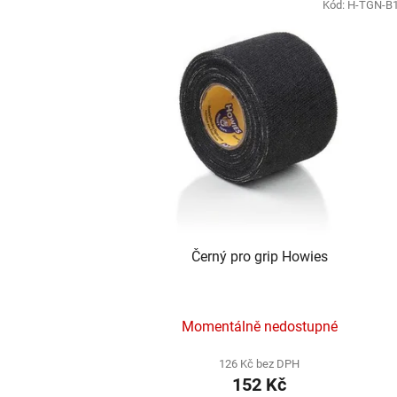
Kód:
H-TGN-B
Černý pro grip Howies
Momentálně nedostupné
126 Kč bez DPH
152 Kč