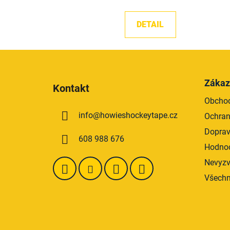
DETAIL
Z
á
Zákaz
Kontakt
p
Obchod
a
info
@
howieshockeytape.cz
Ochran
t
í
Doprav
608 988 676
Hodnoc
Nevyzv
Všechn