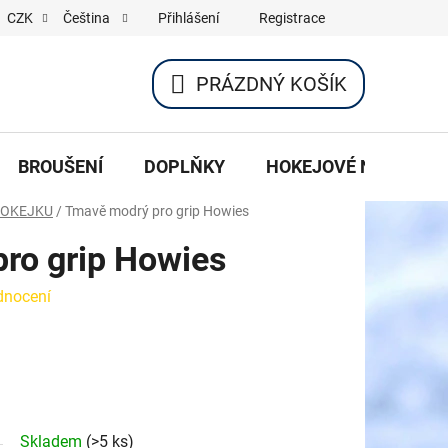
Přihlášení
Registrace
CZK
Čeština
PRÁZDNÝ KOŠÍK
NÁKUPNÍ
KOŠÍK
BROUŠENÍ
DOPLŇKY
HOKEJOVÉ NOŽE
HOKEJKU
/
Tmavě modrý pro grip Howies
ro grip Howies
dnocení
Skladem
(>5 ks)