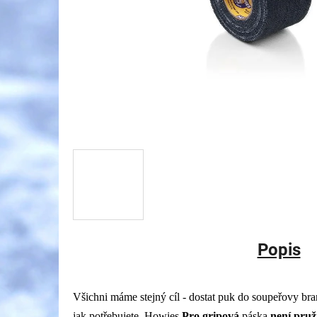
Popis
Všichni máme stejný cíl - dostat puk do soupeřovy br
jak potřebujete. Howies
Pro gripová
páska
není pru