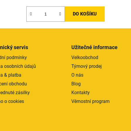
DO KOŠÍKU
nický servis
Užitečné informace
ní podmínky
Velkoobchod
a osobních údajů
Týmový prodej
a & platba
O nás
ení obchodu
Blog
ednuté zásilky
Kontakty
o o cookies
Věrnostní program