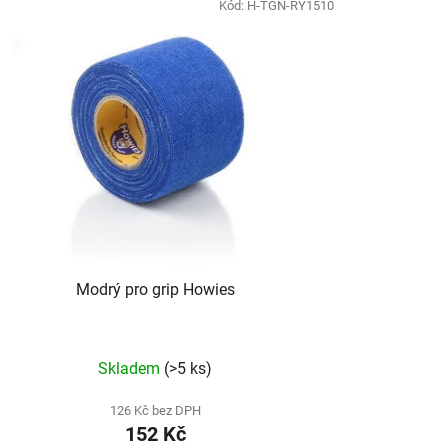
Kód:
H-TGN-RY1510
Modrý pro grip Howies
Skladem
(>5 ks)
126 Kč bez DPH
152 Kč