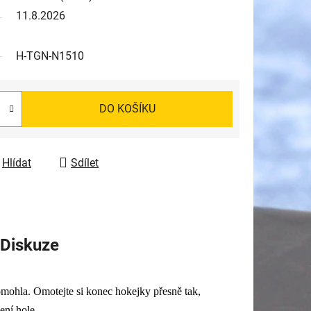
11.8.2026
H-TGN-N1510
DO KOŠÍKU
Hlídat
Sdílet
Diskuze
omohla. Omotejte si konec hokejky přesně tak,
ení hole.