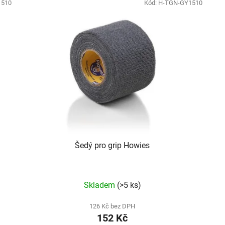
1510
Kód:
H-TGN-GY1510
Šedý pro grip Howies
Skladem
(>5 ks)
126 Kč bez DPH
152 Kč