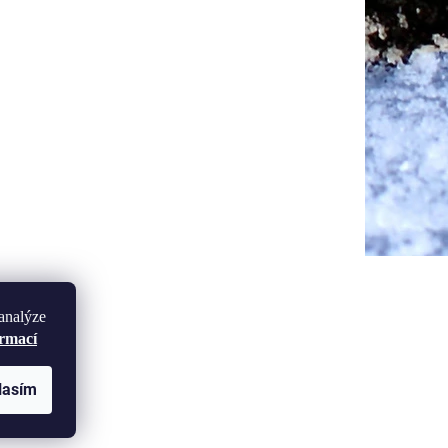
analýze
ormací
lasím