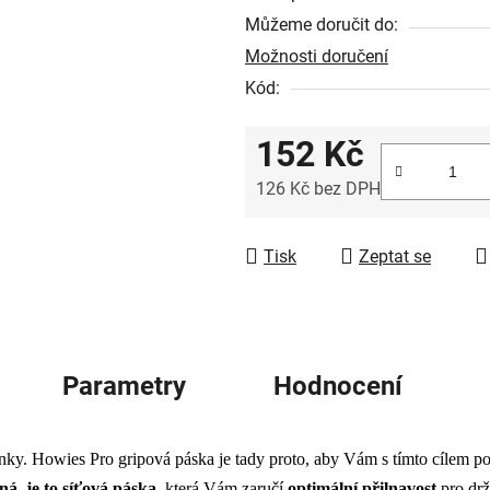
5
Můžeme doručit do:
hvězdiček.
Možnosti doručení
Kód:
152 Kč
126 Kč bez DPH
Měrná cena:
Tisk
Zeptat se
Parametry
Hodnocení
anky. Howies Pro gripová páska je tady proto, aby Vám s tímto cílem p
žná
,
je to síťová páska
, která Vám zaručí
optimální přilnavost
pro drž