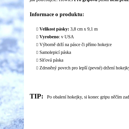
Informace o produktu:
Velikost pásky:
3,8 cm x 9,1 m
Vyrobeno
: v USA
Výborně drží na pásce či přímo hokejce
Samolepicí páska
Síťová páska
Zdrsněný povrch pro lepší (pevné) držení hokejk
TIP:
Po obalení hokejky, si konec gripu něčím zad