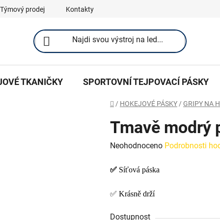
Týmový prodej
Kontakty
JOVÉ TKANIČKY
SPORTOVNÍ TEJPOVACÍ PÁSKY
Domů
/
HOKEJOVÉ PÁSKY
/
GRIPY NA 
Tmavě modrý p
Průměrné
Neohodnoceno
Podrobnosti ho
hodnocení
✅
Síťová páska
produktu
je
✅ Krásně drží
0,0
z
Dostupnost