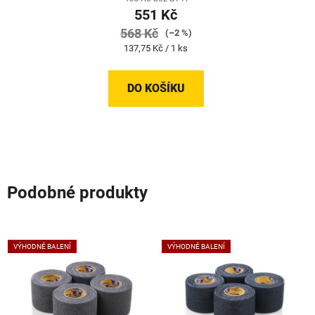
551 Kč
568 Kč
(–2 %)
Měrná
137,75 Kč / 1 ks
cena:
DO KOŠÍKU
Podobné produkty
VÝHODNÉ BALENÍ
VÝHODNÉ BALENÍ