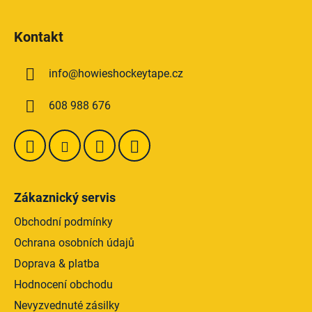
Z
á
Kontakt
p
a
info
@
howieshockeytape.cz
t
í
608 988 676
Zákaznický servis
Obchodní podmínky
Ochrana osobních údajů
Doprava & platba
Hodnocení obchodu
Nevyzvednuté zásilky