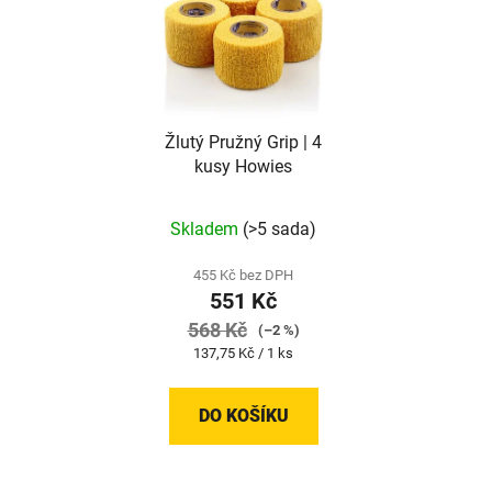
Žlutý Pružný Grip | 4
kusy Howies
Skladem
(>5 sada)
455 Kč bez DPH
551 Kč
568 Kč
(–2 %)
Měrná
137,75 Kč / 1 ks
cena:
DO KOŠÍKU