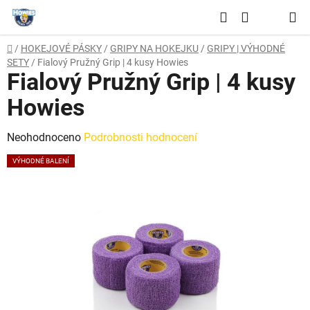
Přejít
Hledat
na
NÁKUPNÍ
obsah
Domů
/
HOKEJOVÉ PÁSKY
/
GRIPY NA HOKEJKU
/
GRIPY | VÝHODNÉ
KOŠÍK
SETY
/
Fialový Pružný Grip | 4 kusy Howies
Fialový Pružný Grip | 4 kusy
Howies
Průměrné
Neohodnoceno
Podrobnosti hodnocení
hodnocení
VÝHODNÉ BALENÍ
produktu
je
0,0
z
5
hvězdiček.