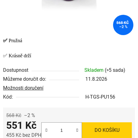
568 KČ
–2 %
✅
Pružná
✅ Krásně drží
Dostupnost
Skladem
(>5 sada)
Můžeme doručit do:
11.8.2026
Možnosti doručení
Kód:
H-TGS-PU156
568 Kč
–2 %
551 Kč
DO KOŠÍKU
455 Kč bez DPH