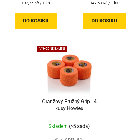
Měrná
Měrná
137,75 Kč / 1 ks
147,50 Kč / 1 ks
cena:
cena:
DO KOŠÍKU
DO KOŠÍKU
VÝHODNÉ BALENÍ
Oranžový Pružný Grip | 4
kusy Howies
Skladem
(>5 sada)
455 Kč bez DPH