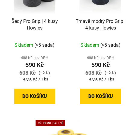
Šedý Pro Grip | 4 kusy
Tmavě modrý Pro Grip |
Howies
4 kusy Howies
Skladem
(>5 sada)
Skladem
(>5 sada)
488 Kč bez DPH
488 Kč bez DPH
590 Kč
590 Kč
608 Kč
608 Kč
(–2 %)
(–2 %)
Měrná
Měrná
147,50 Kč / 1 ks
147,50 Kč / 1 ks
cena:
cena:
DO KOŠÍKU
DO KOŠÍKU
VÝHODNÉ BALENÍ