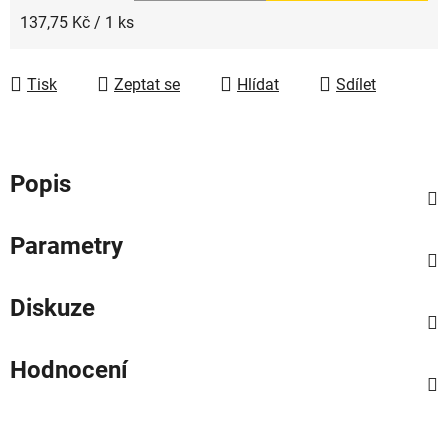
Měrná cena:
137,75 Kč / 1 ks
Tisk
Zeptat se
Hlídat
Sdílet
Popis
Parametry
Diskuze
Hodnocení