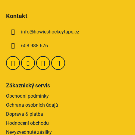
Z
á
Kontakt
p
a
info
@
howieshockeytape.cz
t
í
608 988 676
Zákaznický servis
Obchodní podmínky
Ochrana osobních údajů
Doprava & platba
Hodnocení obchodu
Nevyzvednuté zásilky