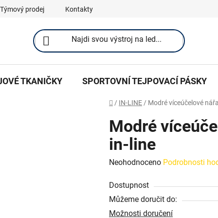
Týmový prodej
Kontakty
JOVÉ TKANIČKY
SPORTOVNÍ TEJPOVACÍ PÁSKY
Domů
/
IN-LINE
/
Modré víceúčelové nářad
Modré víceúče
in-line
Průměrné
Neohodnoceno
Podrobnosti ho
hodnocení
Dostupnost
produktu
Můžeme doručit do:
je
Možnosti doručení
0,0