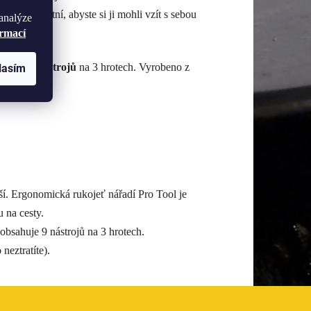
ně kompaktní, abyste si ji mohli vzít s sebou
analýze
ormací
bsahuje
9 nástrojů
na 3 hrotech. Vyrobeno z
lasím
ší. Ergonomická rukojeť nářadí Pro Tool je
 na cesty.
 obsahuje 9 nástrojů
na 3 hrotech.
neztratíte).