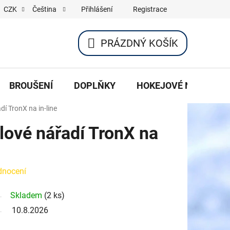
Přihlášení
Registrace
CZK
Čeština
PRÁZDNÝ KOŠÍK
NÁKUPNÍ
KOŠÍK
BROUŠENÍ
DOPLŇKY
HOKEJOVÉ NOŽE
í TronX na in-line
lové nářadí TronX na
dnocení
Skladem
(2 ks)
10.8.2026