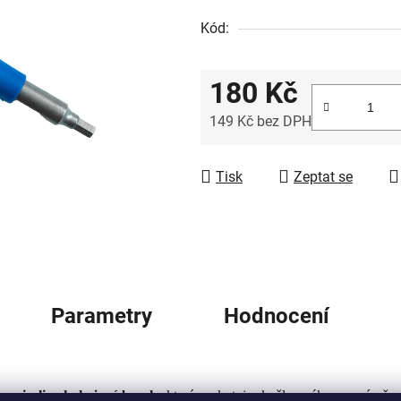
z
Kód:
5
hvězdiček.
180 Kč
149 Kč bez DPH
Měrná cena:
Tisk
Zeptat se
Parametry
Hodnocení
na in-line hokejové brusle
, které poskytuje skvělou páku pro výměnu