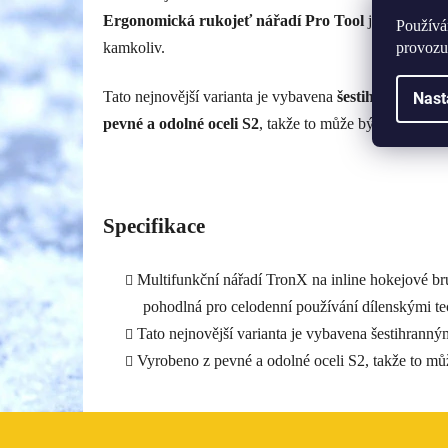
Ergonomická rukojeť nářadí Pro Tool
je nejen poho
Používá
provozu
kamkoliv.
Tato nejnovější varianta je vybavena
šestihrannými i 
Nast
pevné a odolné oceli S2
, takže to může být poslední n
Specifikace
Multifunkční nářadí TronX na inline hokejové br
pohodlná pro celodenní používání dílenskými tech
Tato nejnovější varianta je vybavena šestihranným
Vyrobeno z pevné a odolné oceli S2, takže to může
Z