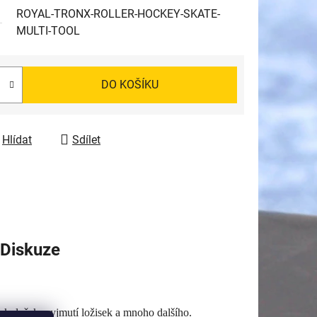
ROYAL-TRONX-ROLLER-HOCKEY-SKATE-
MULTI-TOOL
DO KOŠÍKU
Hlídat
Sdílet
Diskuze
 koleček, vyjmutí ložisek a mnoho dalšího.