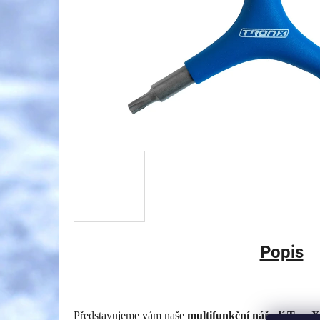
Popis
Představujeme vám naše
multifunkční nářadí TronX 