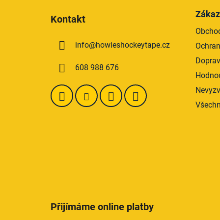
á
Zákaz
Kontakt
p
Obchod
a
info
@
howieshockeytape.cz
Ochran
t
í
Doprav
608 988 676
Hodnoc
Nevyzv
Všechn
Přijímáme online platby