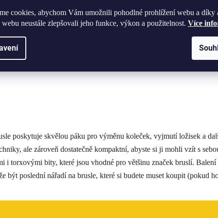
dlná pro celodenní používání dílenskými techniky, ale zároveň dostateč
me cookies, abychom Vám umožnili pohodlné prohlížení webu a díky 
 webu neustále zlepšovali jeho funkce, výkon a použitelnost.
Více inf
torxovými bity
, které jsou vhodné pro většinu značek bruslí. Balení o
avení
Souh
ářadí na brusle, které si budete muset koupit (pokud ho neztratíte).
usle poskytuje skvělou páku pro výměnu koleček, vyjmutí ložisek a dal
niky, ale zároveň dostatečně kompaktní, abyste si ji mohli vzít s sebou
i i torxovými bity, které jsou vhodné pro většinu značek bruslí. Balení
 být poslední nářadí na brusle, které si budete muset koupit (pokud ho 