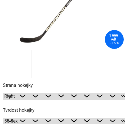
1 999
KČ
–15 %
Strana hokejky
Tvrdost hokejky