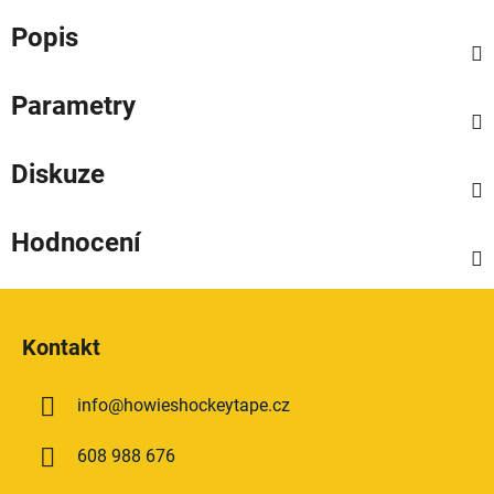
Popis
Parametry
Diskuze
Hodnocení
Z
á
Kontakt
p
a
info
@
howieshockeytape.cz
t
í
608 988 676