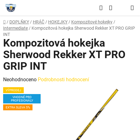
Přejít
Hledat
na
NÁKUPNÍ
obsah
Domů
/
DOPLŇKY
/
HRÁČ
/
HOKEJKY
/
Kompozitové hokejky
/
KOŠÍK
Intermediate
/
Kompozitová hokejka Sherwood Rekker XT PRO GRIP
INT
Kompozitová hokejka
Sherwood Rekker XT PRO
GRIP INT
Průměrné
Neohodnoceno
Podrobnosti hodnocení
hodnocení
VÝPRODEJ
produktu
VHODNÉ PRO
PROFESIONÁLY
je
EXTRA SLEVA 5%
0,0
z
5
hvězdiček.