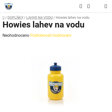
Přejít
Hledat
na
NÁKUPNÍ
obsah
Domů
/
DOPLŇKY
/
LAHVE NA VODU
/
Howies lahev na vodu
KOŠÍK
Howies lahev na vodu
Průměrné
Neohodnoceno
Podrobnosti hodnocení
hodnocení
produktu
je
0,0
z
5
hvězdiček.