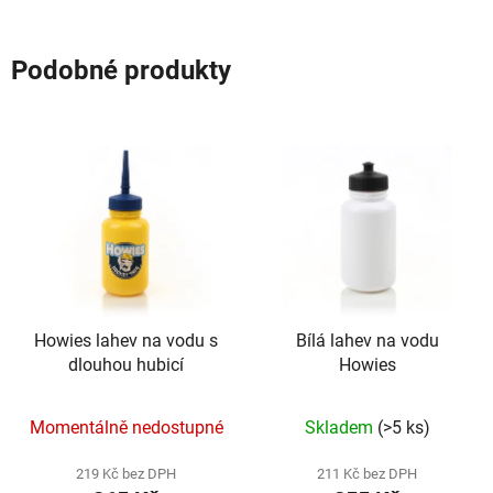
Podobné produkty
Howies lahev na vodu s
Bílá lahev na vodu
dlouhou hubicí
Howies
Průměrné
Momentálně nedostupné
Skladem
(>5 ks)
hodnocení
produktu
219 Kč bez DPH
211 Kč bez DPH