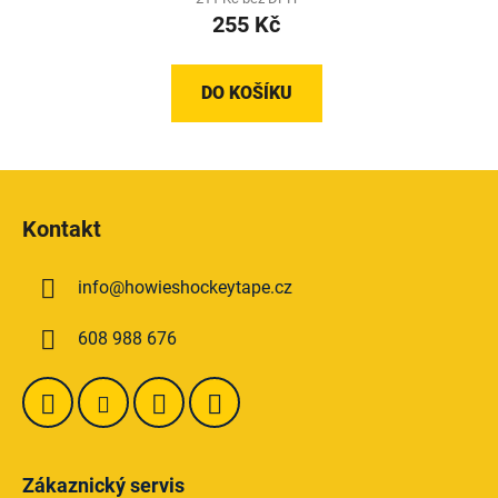
255 Kč
je
5,0
z
DO KOŠÍKU
5
hvězdiček.
Z
á
Kontakt
p
a
info
@
howieshockeytape.cz
t
í
608 988 676
Zákaznický servis