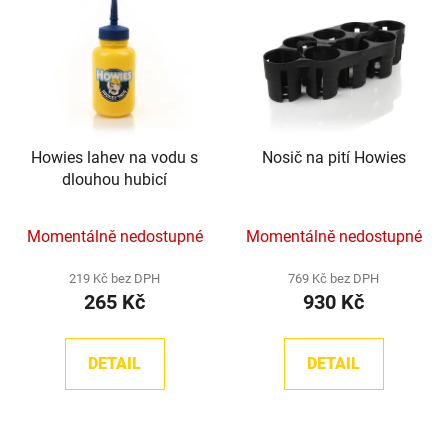
Howies lahev na vodu s
Nosič na pití Howies
dlouhou hubicí
Průměrné
Momentálně nedostupné
Momentálně nedostupné
hodnocení
produktu
219 Kč bez DPH
769 Kč bez DPH
265 Kč
930 Kč
je
5,0
z
DETAIL
DETAIL
5
hvězdiček.