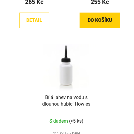
265 Kč
255 Kč
je
5,0
z
DETAIL
DO KOŠÍKU
5
hvězdiček.
Bílá lahev na vodu s
dlouhou hubicí Howies
Průměrné
Skladem
(>5 ks)
hodnocení
produktu
211 Kč bez DPH