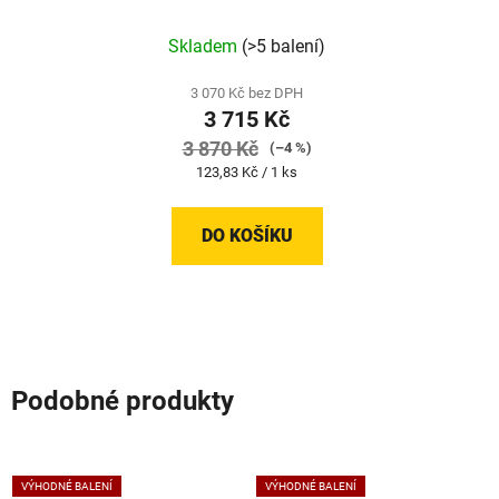
kusů
Skladem
(>5 balení)
3 070 Kč bez DPH
3 715 Kč
3 870 Kč
(–4 %)
Měrná
123,83 Kč / 1 ks
cena:
DO KOŠÍKU
Podobné produkty
VÝHODNÉ BALENÍ
VÝHODNÉ BALENÍ