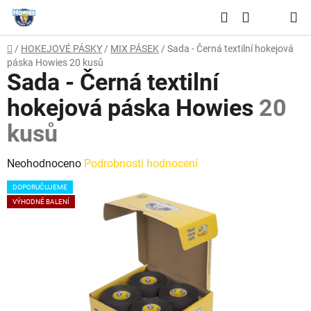
Přejít
Hledat
na
NÁKUPNÍ
obsah
Domů
/
HOKEJOVÉ PÁSKY
/
MIX PÁSEK
/
Sada - Černá textilní hokejová
KOŠÍK
páska Howies
20 kusů
Sada - Černá textilní
hokejová páska Howies
20
kusů
Průměrné
Neohodnoceno
Podrobnosti hodnocení
hodnocení
DOPORUČUJEME
produktu
VÝHODNÉ BALENÍ
je
0,0
z
5
hvězdiček.