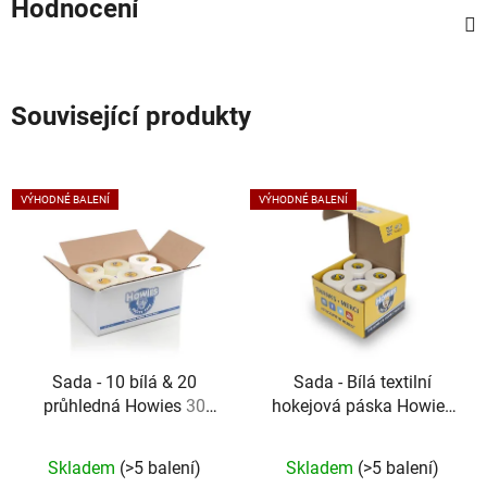
Hodnocení
Související produkty
VÝHODNÉ BALENÍ
VÝHODNÉ BALENÍ
Sada - 10 bílá & 20
Sada - Bílá textilní
průhledná Howies
30
hokejová páska Howies
kusů
20 kusů
Průměrné
Skladem
(>5 balení)
Skladem
(>5 balení)
hodnocení