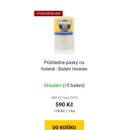
VÝHODNÉ BALENÍ
Průhledné pásky na
holeně - Balení Howies
Skladem
(>5 balení)
488 Kč bez DPH
590 Kč
Měrná
118 Kč / 1 ks
cena:
DO KOŠÍKU