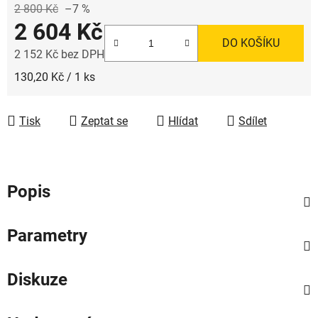
2 800 Kč
–7 %
2 604 Kč
DO KOŠÍKU
2 152 Kč bez DPH
Měrná cena:
130,20 Kč / 1 ks
Tisk
Zeptat se
Hlídat
Sdílet
Popis
Parametry
Diskuze