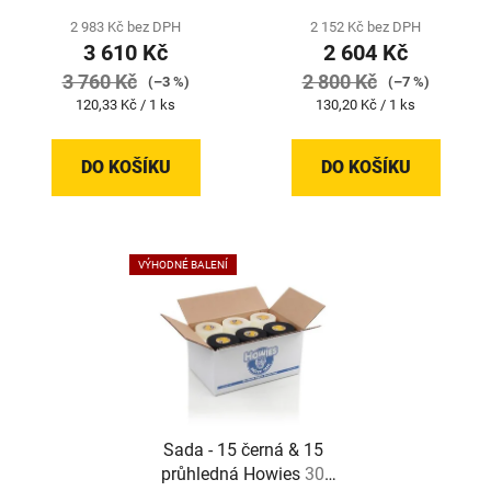
produktu
2 983 Kč bez DPH
2 152 Kč bez DPH
3 610 Kč
2 604 Kč
je
3 760 Kč
2 800 Kč
5,0
(–3 %)
(–7 %)
Měrná
Měrná
120,33 Kč / 1 ks
130,20 Kč / 1 ks
z
cena:
cena:
5
DO KOŠÍKU
DO KOŠÍKU
hvězdiček.
VÝHODNÉ BALENÍ
Sada - 15 černá & 15
průhledná Howies
30