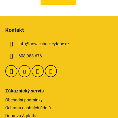
Z
á
Kontakt
p
a
info
@
howieshockeytape.cz
t
í
608 988 676
Zákaznický servis
Obchodní podmínky
Ochrana osobních údajů
Doprava & platba