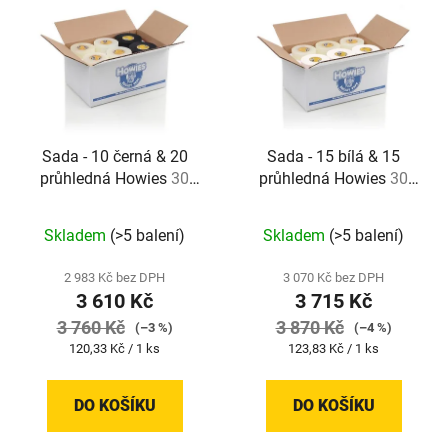
Sada - 10 černá & 20
Sada - 15 bílá & 15
průhledná Howies
30
průhledná Howies
30
kusů
kusů
Skladem
(>5 balení)
Skladem
(>5 balení)
2 983 Kč bez DPH
3 070 Kč bez DPH
3 610 Kč
3 715 Kč
3 760 Kč
3 870 Kč
(–3 %)
(–4 %)
Měrná
Měrná
120,33 Kč / 1 ks
123,83 Kč / 1 ks
cena:
cena:
DO KOŠÍKU
DO KOŠÍKU