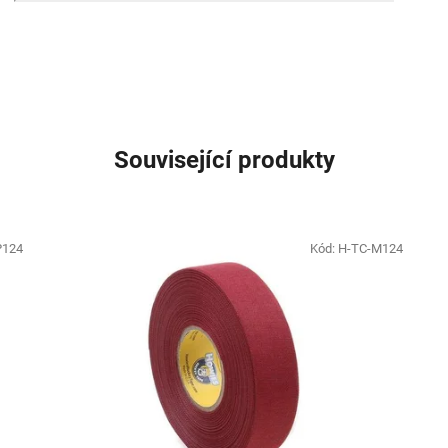
Související produkty
P124
Kód:
H-TC-M124