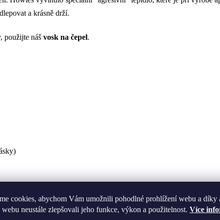
lepovat a krásně drží.
y, použijte náš
vosk na čepel
.
ásky)
me cookies, abychom Vám umožnili pohodlné prohlížení webu a díky 
 webu neustále zlepšovali jeho funkce, výkon a použitelnost.
Více inf