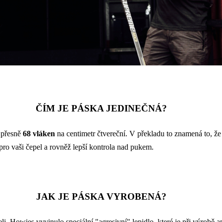
ČÍM JE PÁSKA JEDINEČNÁ?
 přesně
68 vláken
na centimetr čtvereční. V překladu to znamená to, že 
 pro vaši čepel a rovněž lepší kontrola nad pukem.
JAK JE PÁSKA VYROBENÁ?
li.
Howies vyvinulo speciální "agresivní" lepidlo, které je při výrobě