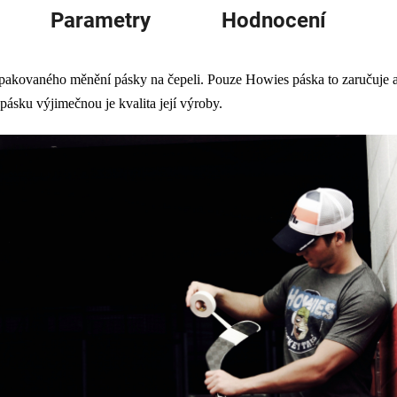
Parametry
Hodnocení
opakovaného měnění pásky na čepeli. Pouze Howies páska to zaručuje a
pásku výjimečnou je kvalita její výroby.