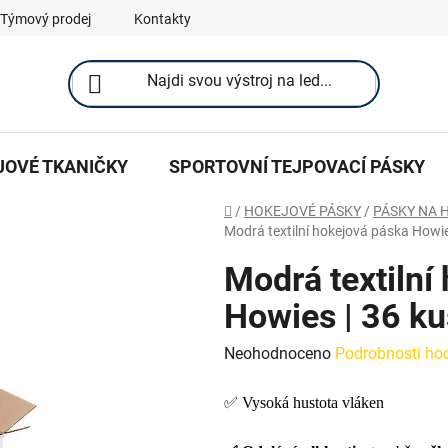
Týmový prodej
Kontakty
JOVÉ TKANIČKY
SPORTOVNÍ TEJPOVACÍ PÁSKY
Domů
/
HOKEJOVÉ PÁSKY
/
PÁSKY NA 
Modrá textilní hokejová páska Howie
Modrá textilní
Howies | 36 k
Průměrné
Neohodnoceno
Podrobnosti ho
hodnocení
✅ Vysoká hustota vláken
produktu
je