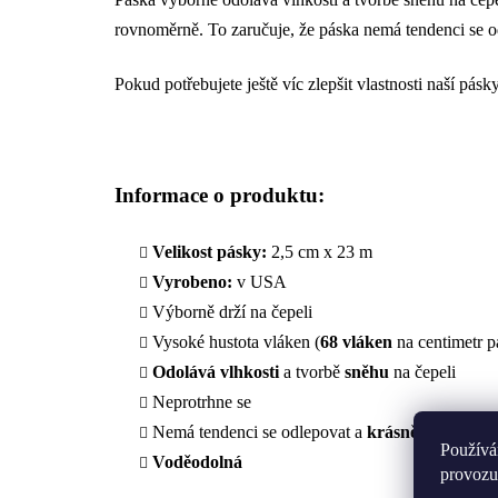
rovnoměrně. To zaručuje, že páska nemá tendenci se od
Pokud potřebujete ještě víc zlepšit vlastnosti naší pásk
Informace o produktu:
Velikost pásky:
2,5 cm x 23 m
Vyrobeno:
v USA
Výborně drží na čepeli
Vysoké hustota vláken (
68 vláken
na centimetr p
Odolává
vlhkosti
a tvorbě
sněhu
na čepeli
Neprotrhne se
Nemá tendenci se odlepovat a
krásně drží
Používá
Voděodolná
provozu