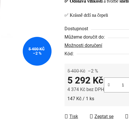
✅ Odolává
vlhkosti
a tvorbě
sněh
0,0
z
✅ Krásně drží na čepeli
5
hvězdiček.
Dostupnost
Můžeme doručit do:
Možnosti doručení
5 400 KČ
Kód:
–2 %
5 400 Kč
–2 %
5 292 Kč
4 374 Kč bez DPH
Měrná cena:
147 Kč / 1 ks
Tisk
Zeptat se