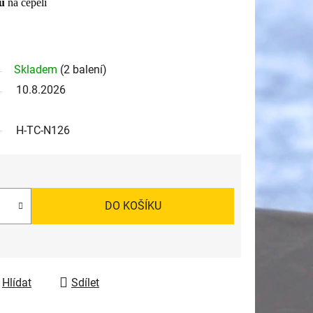
u
na čepeli
Skladem
(2 balení)
10.8.2026
H-TC-N126
DO KOŠÍKU
Hlídat
Sdílet