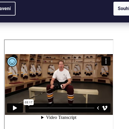
avení
Souh
Jak si obalit čepel hokejky