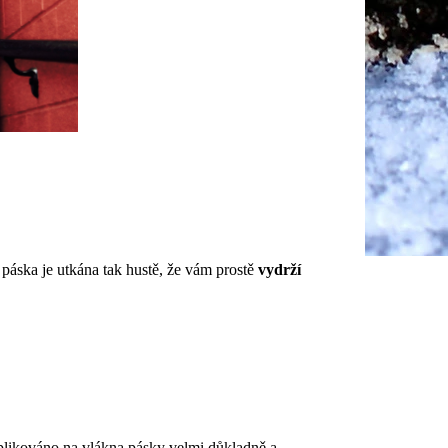
páska je utkána tak hustě, že vám prostě
vydrží
 aplikováno na vlákna pásky velmi důkladně a