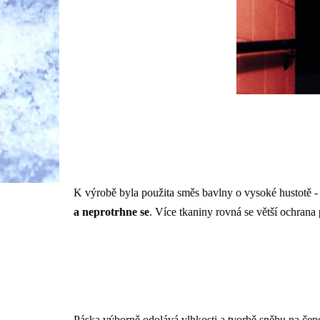
K výrobě byla použita směs bavlny o vysoké hustotě -
a neprotrhne se
. Více tkaniny rovná se větší ochrana
Páska výborně odolává vlhkosti a tvorbě sněhu na čepe