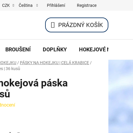
Přihlášení
Registrace
CZK
Čeština
PRÁZDNÝ KOŠÍK
NÁKUPNÍ
KOŠÍK
BROUŠENÍ
DOPLŇKY
HOKEJOVÉ NOŽE
HOKEJKU
/
PÁSKY NA HOKEJKU | CELÁ KRABICE
/
s | 36 kusů
 hokejová páska
usů
dnocení