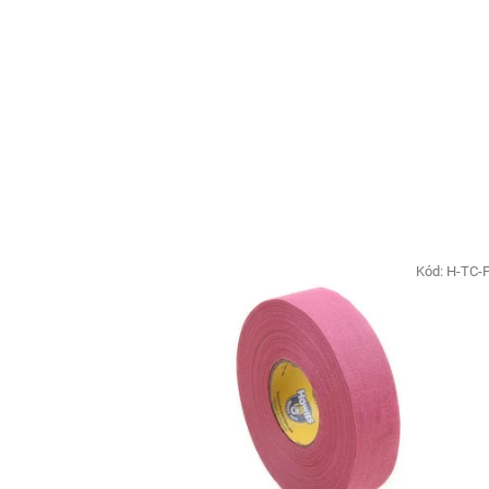
Kód:
H-TC-