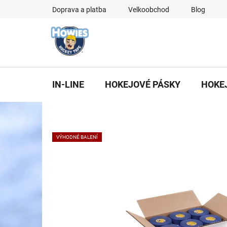
Přejít
Doprava a platba
Velkoobchod
Blog
na
obsah
IN-LINE
HOKEJOVÉ PÁSKY
HOKE
VÝHODNÉ BALENÍ