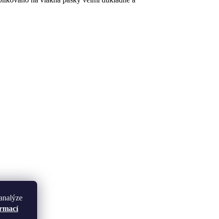
analýze
ormací