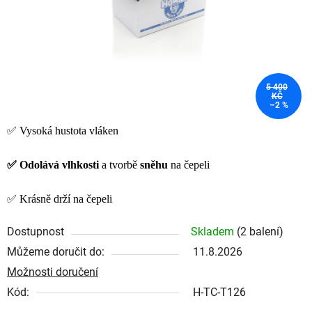
5 400
KČ
–2 %
✅ Vysoká hustota vláken
✅ Odolává
vlhkosti
a tvorbě
sněhu
na čepeli
✅ Krásně drží na čepeli
Dostupnost
Skladem
(2 balení)
Můžeme doručit do:
11.8.2026
Možnosti doručení
Kód:
H-TC-T126