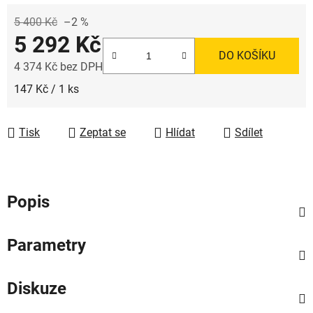
5 400 Kč
–2 %
5 292 Kč
DO KOŠÍKU
4 374 Kč bez DPH
Měrná cena:
147 Kč / 1 ks
Tisk
Zeptat se
Hlídat
Sdílet
Popis
Parametry
Diskuze