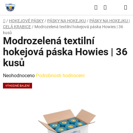
Přejít
Hledat
na
NÁKUPNÍ
obsah
Domů
/
HOKEJOVÉ PÁSKY
/
PÁSKY NA HOKEJKU
/
PÁSKY NA HOKEJKU |
KOŠÍK
CELÁ KRABICE
/
Modrozelená textilní hokejová páska Howies | 36
kusů
Modrozelená textilní
hokejová páska Howies | 36
kusů
Průměrné
Neohodnoceno
Podrobnosti hodnocení
hodnocení
VÝHODNÉ BALENÍ
produktu
je
0,0
z
5
hvězdiček.