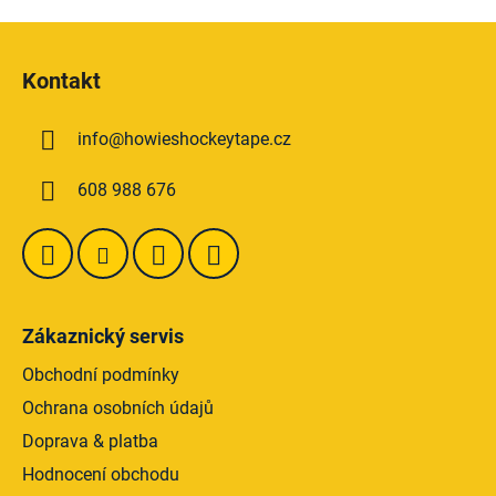
Z
á
Kontakt
p
a
info
@
howieshockeytape.cz
t
í
608 988 676
Zákaznický servis
Obchodní podmínky
Ochrana osobních údajů
Doprava & platba
Hodnocení obchodu