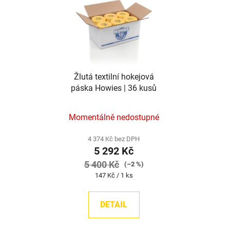
Žlutá textilní hokejová
páska Howies | 36 kusů
Momentálně nedostupné
4 374 Kč bez DPH
5 292 Kč
5 400 Kč
(–2 %)
Měrná
147 Kč / 1 ks
cena:
DETAIL