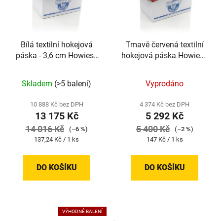
Bílá textilní hokejová
Tmavě červená textilní
páska - 3,6 cm Howies |
hokejová páska Howies |
96 kusů
36 kusů
Skladem
(>5 balení)
Vyprodáno
10 888 Kč bez DPH
4 374 Kč bez DPH
13 175 Kč
5 292 Kč
14 016 Kč
5 400 Kč
(–6 %)
(–2 %)
Měrná
Měrná
137,24 Kč / 1 ks
147 Kč / 1 ks
cena:
cena:
DO KOŠÍKU
DO KOŠÍKU
VÝHODNÉ BALENÍ