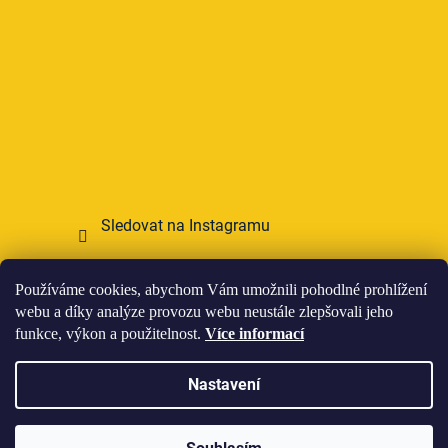
Sledovat na Instagramu
Přijímáme online platby
Používáme cookies, abychom Vám umožnili pohodlné prohlížení
webu a díky analýze provozu webu neustále zlepšovali jeho
funkce, výkon a použitelnost.
Více informací
Nastavení
Vytvořil Shoptet