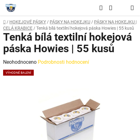
Přejít
Hledat
na
NÁKUPNÍ
obsah
Domů
/
HOKEJOVÉ PÁSKY
/
PÁSKY NA HOKEJKU
/
PÁSKY NA HOKEJKU |
KOŠÍK
CELÁ KRABICE
/
Tenká bílá textilní hokejová páska Howies | 55 kusů
Tenká bílá textilní hokejová
páska Howies | 55 kusů
Průměrné
Neohodnoceno
Podrobnosti hodnocení
hodnocení
VÝHODNÉ BALENÍ
produktu
je
0,0
z
5
hvězdiček.