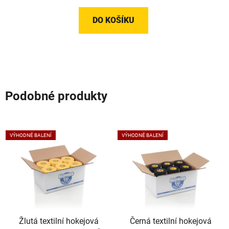
5,0
z
DO KOŠÍKU
5
hvězdiček.
Podobné produkty
VÝHODNÉ BALENÍ
VÝHODNÉ BALENÍ
Žlutá textilní hokejová
Černá textilní hokejová