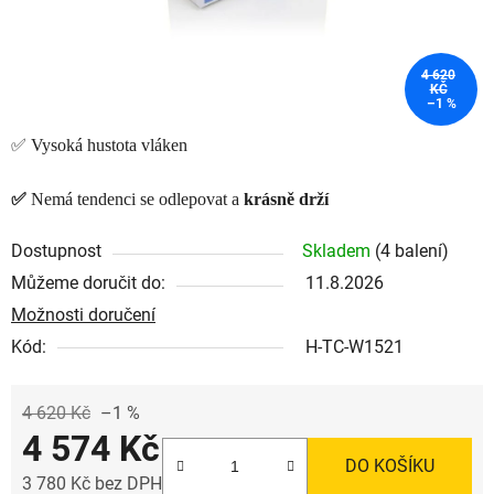
4 620
KČ
–1 %
✅ Vysoká hustota vláken
✅
Nemá tendenci se odlepovat a
krásně drží
Dostupnost
Skladem
(4 balení)
Můžeme doručit do:
11.8.2026
Možnosti doručení
Kód:
H-TC-W1521
4 620 Kč
–1 %
4 574 Kč
DO KOŠÍKU
3 780 Kč bez DPH