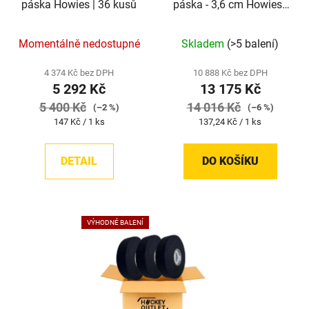
páska Howies | 36 kusů
páska - 3,6 cm Howies |
96 kusů
Momentálně nedostupné
Skladem
(>5 balení)
4 374 Kč bez DPH
10 888 Kč bez DPH
5 292 Kč
13 175 Kč
5 400 Kč
14 016 Kč
(–2 %)
(–6 %)
Měrná
Měrná
147 Kč / 1 ks
137,24 Kč / 1 ks
cena:
cena:
DETAIL
DO KOŠÍKU
VÝHODNÉ BALENÍ