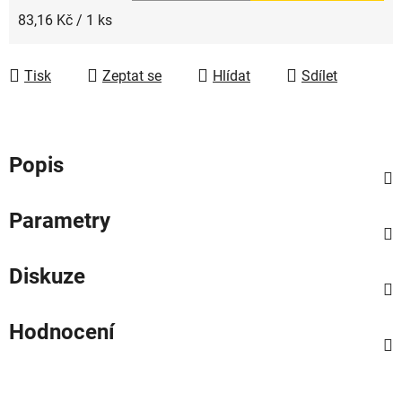
Měrná cena:
83,16 Kč / 1 ks
Tisk
Zeptat se
Hlídat
Sdílet
Popis
Parametry
Diskuze
Hodnocení