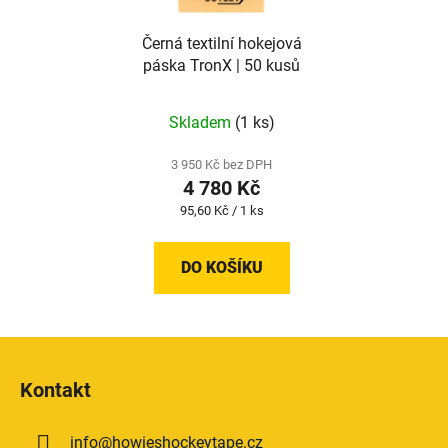
Černá textilní hokejová
páska TronX | 50 kusů
Skladem
(1 ks)
3 950 Kč bez DPH
4 780 Kč
Měrná
95,60 Kč / 1 ks
cena:
DO KOŠÍKU
Z
á
Kontakt
p
a
info
@
howieshockeytape.cz