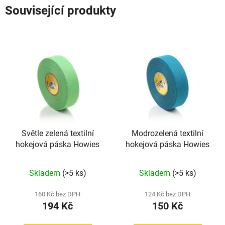
Související produkty
Světle zelená textilní
Modrozelená textilní
hokejová páska Howies
hokejová páska Howies
Průměrné
Skladem
(>5 ks)
Skladem
(>5 ks)
hodnocení
produktu
160 Kč bez DPH
124 Kč bez DPH
194 Kč
150 Kč
je
5,0