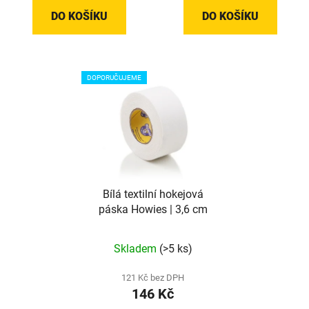
z
DO KOŠÍKU
DO KOŠÍKU
5
hvězdiček.
DOPORUČUJEME
Bílá textilní hokejová
páska Howies | 3,6 cm
Průměrné
Skladem
(>5 ks)
hodnocení
produktu
121 Kč bez DPH
146 Kč
je