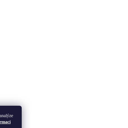
analýze
ormací