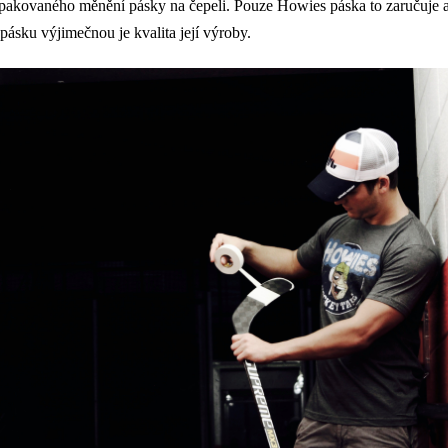
opakovaného měnění pásky na čepeli. Pouze Howies páska to zaručuje a
pásku výjimečnou je kvalita její výroby.