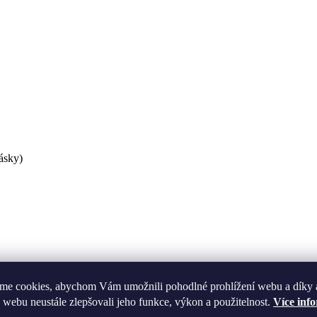
ásky)
me cookies, abychom Vám umožnili pohodlné prohlížení webu a díky 
Jak si obalit čepel hokejky
 webu neustále zlepšovali jeho funkce, výkon a použitelnost.
Více inf