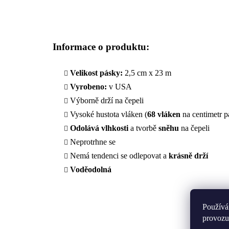
Informace o produktu:
Velikost pásky:
2,5 cm x 23 m
Vyrobeno:
v USA
Výborně drží na čepeli
Vysoké hustota vláken (
68 vláken
na centimetr p
Odolává
vlhkosti
a tvorbě
sněhu
na čepeli
Neprotrhne se
Nemá tendenci se odlepovat a
krásně drží
Voděodolná
Používá
provozu