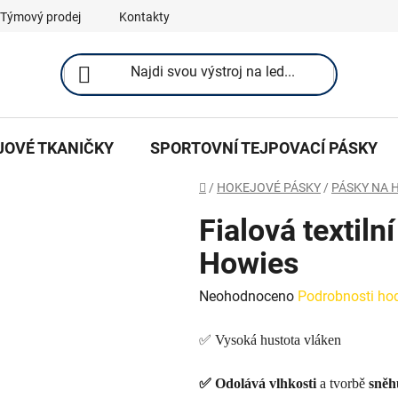
Týmový prodej
Kontakty
JOVÉ TKANIČKY
SPORTOVNÍ TEJPOVACÍ PÁSKY
Domů
/
HOKEJOVÉ PÁSKY
/
PÁSKY NA 
Fialová textil
Howies
Průměrné
Neohodnoceno
Podrobnosti ho
hodnocení
✅ Vysoká hustota vláken
produktu
je
✅ Odolává
vlhkosti
a tvorbě
sněh
0,0