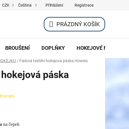
Přihlášení
Registrace
CZK
Čeština
PRÁZDNÝ KOŠÍK
NÁKUPNÍ
KOŠÍK
BROUŠENÍ
DOPLŇKY
HOKEJOVÉ NOŽE
HOKEJKU
/
Fialová textilní hokejová páska Howies
ní hokejová páska
dnocení
u
na čepeli