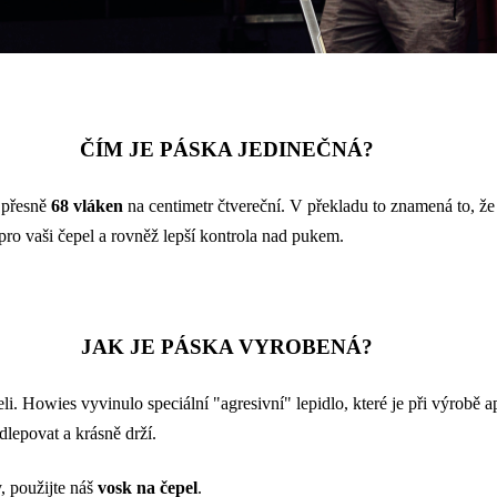
ČÍM JE PÁSKA JEDINEČNÁ?
 přesně
68 vláken
na centimetr čtvereční. V překladu to znamená to, že 
 pro vaši čepel a rovněž lepší kontrola nad pukem.
JAK JE PÁSKA VYROBENÁ?
li.
Howies vyvinulo speciální "agresivní" lepidlo, které je při výrobě
lepovat a krásně drží.
y, použijte náš
vosk na čepel
.