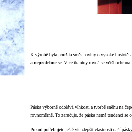
K výrobě byla použita směs bavlny o vysoké hustotě -
a neprotrhne se
. Více tkaniny rovná se větší ochrana
Páska výborně odolává vlhkosti a tvorbě sněhu na čepe
rovnoměrně. To zaručuje, že páska nemá tendenci se od
Pokud potřebujete ještě víc zlepšit vlastnosti naší pásk