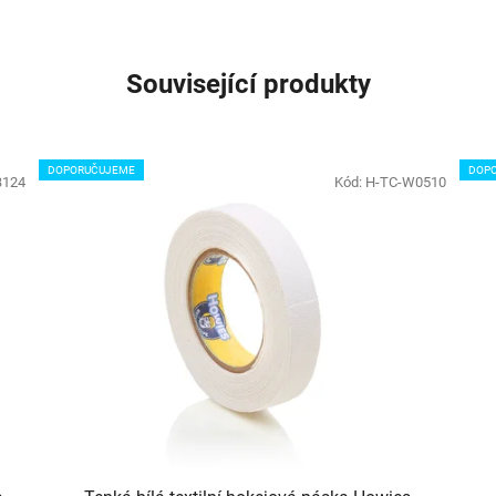
Související produkty
DOPORUČUJEME
DOP
B124
Kód:
H-TC-W0510