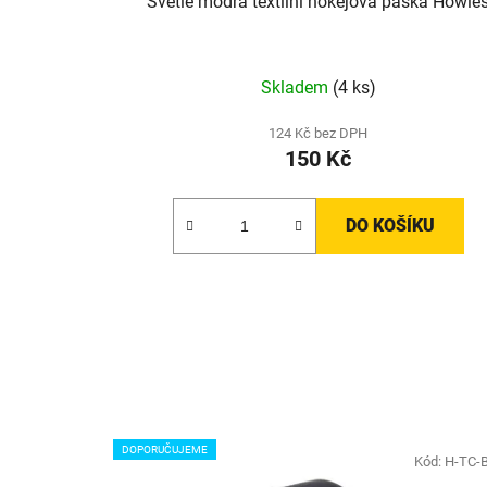
Světle modrá textilní hokejová páska Howie
Skladem
(4 ks)
124 Kč bez DPH
150 Kč
DO KOŠÍKU
DOPORUČUJEME
Kód:
H-TC-