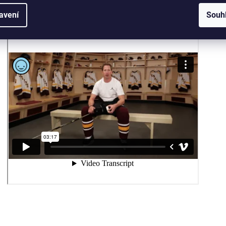
avení
Souh