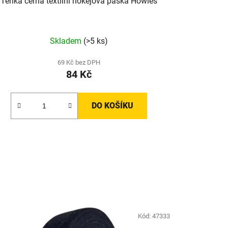
Tenká černá textilní hokejová páska Howies
Skladem
(>5 ks)
69 Kč bez DPH
84 Kč
DO KOŠÍKU
Kód:
47333