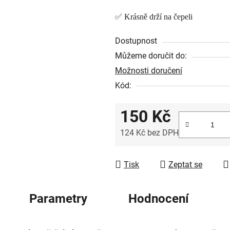
z
✅ Krásně drží na čepeli
5
hvězdiček.
Dostupnost
Můžeme doručit do:
Možnosti doručení
Kód:
150 Kč
124 Kč bez DPH
Měrná cena:
Tisk
Zeptat se
Parametry
Hodnocení