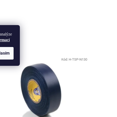
analýze
ormací
lasím
Kód:
H-TSP-N130