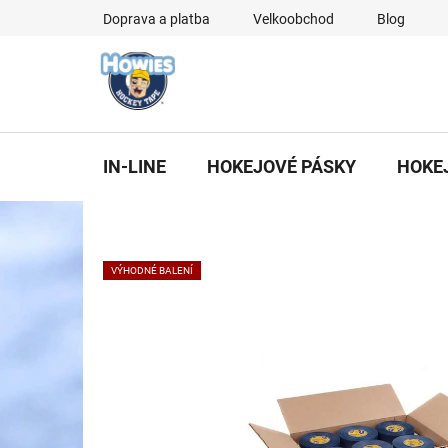
Přejít
Doprava a platba
Velkoobchod
Blog
na
obsah
IN-LINE
HOKEJOVÉ PÁSKY
HOKE
VÝHODNÉ BALENÍ