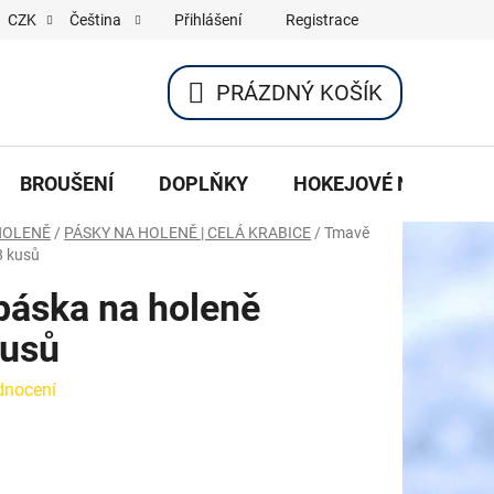
Přihlášení
Registrace
CZK
Čeština
PRÁZDNÝ KOŠÍK
NÁKUPNÍ
KOŠÍK
BROUŠENÍ
DOPLŇKY
HOKEJOVÉ NOŽE
HOLENĚ
/
PÁSKY NA HOLENĚ | CELÁ KRABICE
/
Tmavě
8 kusů
áska na holeně
kusů
dnocení