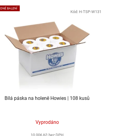
DNÉ BALENÍ
Kód:
H-TSP-W131
Bílá páska na holeně Howies | 108 kusů
Vyprodáno
10 006 Kč bez DPH