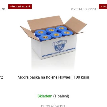
VÝHODNÉ BALENÍ
VÝHO
1531
Kód:
H-TSP-RY131
72
Modrá páska na holeně Howies | 108 kusů
Skladem
(1 balení)
11 023 Kč bez DPH