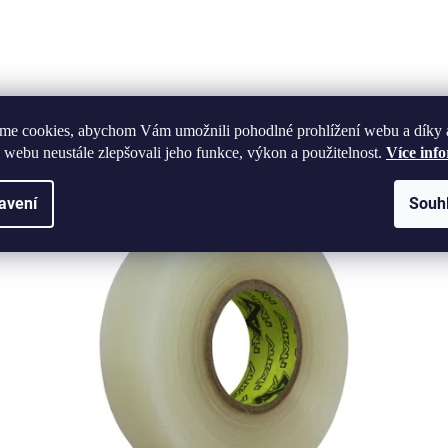
me cookies, abychom Vám umožnili pohodlné prohlížení webu a díky 
Související produkty
 webu neustále zlepšovali jeho funkce, výkon a použitelnost.
Více inf
avení
Souh
W130
Kód:
36749