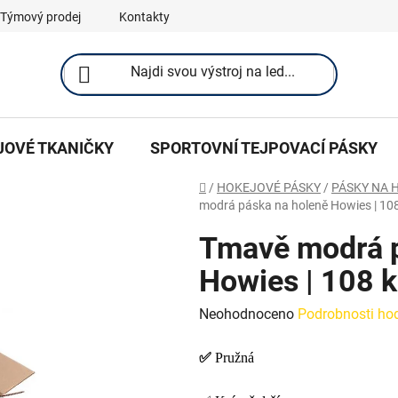
Týmový prodej
Kontakty
JOVÉ TKANIČKY
SPORTOVNÍ TEJPOVACÍ PÁSKY
Domů
/
HOKEJOVÉ PÁSKY
/
PÁSKY NA 
modrá páska na holeně Howies | 10
Tmavě modrá p
Howies | 108 
Průměrné
Neohodnoceno
Podrobnosti ho
hodnocení
✅
Pružná
produktu
je