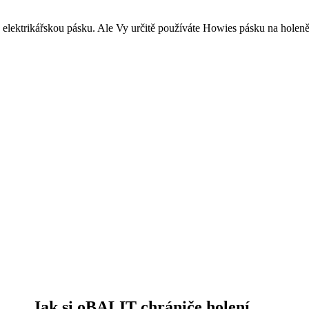
elektrikářskou pásku. Ale Vy určitě používáte Howies pásku na holeně
Jak si oBALIT chrániče holení