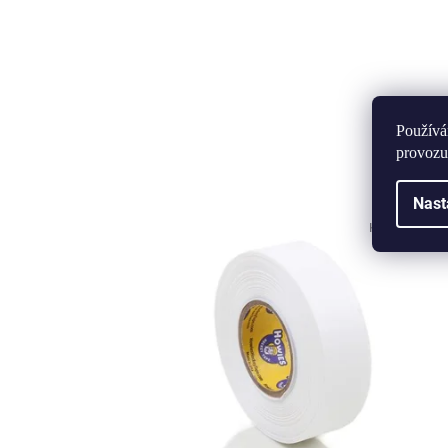
Používá
provozu
Nast
Kód:
H-TSP-