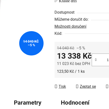
✅ Krásně drží
0,0
z
Dostupnost
5
Můžeme doručit do:
hvězdiček.
Možnosti doručení
Kód:
14 040 KČ
–5 %
14 040 Kč
–5 %
13 338 Kč
11 023 Kč bez DPH
Měrná cena:
123,50 Kč / 1 ks
Tisk
Zeptat se
Parametry
Hodnocení