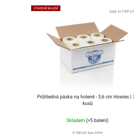
VÝHODNÉ BALENÍ
Kód:
H-TSP-C
Průhledná páska na holeně - 3,6 cm Howies | 
kusů
Skladem
(>5 balení)
9 780 Kč bez DPH