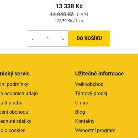
13 338 Kč
14 040 Kč
(–5 %)
Měrná
123,50 Kč / 1 ks
cena:
DO KOŠÍKU
nický servis
Užitečné informace
ní podmínky
Velkoobchod
a osobních údajů
Týmový prodej
a & platba
O nás
ení obchodu
Blog
ednuté zásilky
Kontakty
o o cookies
Věrnostní program