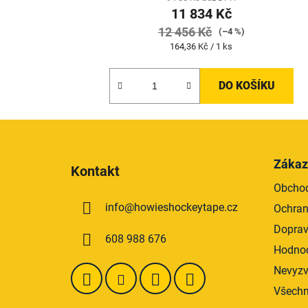
11 834 Kč
12 456 Kč
(–4 %)
Měrná
164,36 Kč / 1 ks
cena:
DO KOŠÍKU
Z
á
Zákaz
Kontakt
p
Obchod
a
info
@
howieshockeytape.cz
Ochran
t
í
Doprav
608 988 676
Hodnoc
Nevyzv
Všechn